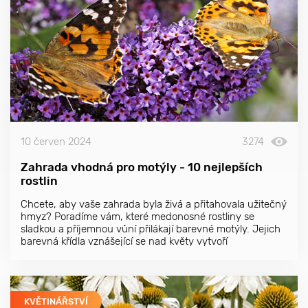
10 červen 2024
3274
Zahrada vhodná pro motýly - 10 nejlepších
rostlin
Chcete, aby vaše zahrada byla živá a přitahovala užitečný
hmyz? Poradíme vám, které medonosné rostliny se
sladkou a příjemnou vůní přilákají barevné motýly. Jejich
barevná křídla vznášející se nad květy vytvoří
nezapomenutelnou podívanou!
KVĚTINÁŘSTVÍ