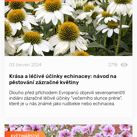
03 červen 2024
2718
Krása a léčivé účinky echinacey: návod na
pěstování zázračné květiny
Dlouho před příchodem Evropanů objevili severoameričtí
indiáni zázračné léčivé účinky "večerního slunce prérie",
které je u nás známé jako rudbekie nebo echinacea.
KVĚTINÁŘSTVÍ