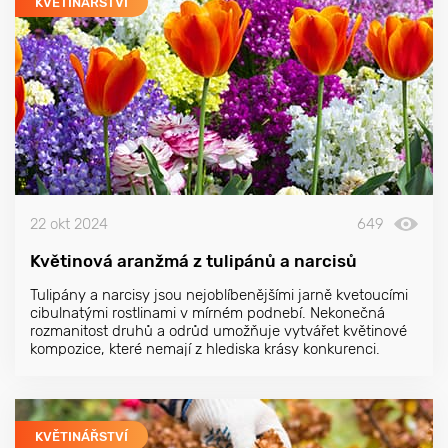
KVĚTINÁŘSTVÍ
22 okt 2024
649
Květinová aranžmá z tulipánů a narcisů
Tulipány a narcisy jsou nejoblíbenějšími jarně kvetoucími
cibulnatými rostlinami v mírném podnebí. Nekonečná
rozmanitost druhů a odrůd umožňuje vytvářet květinové
kompozice, které nemají z hlediska krásy konkurenci.
KVĚTINÁŘSTVÍ