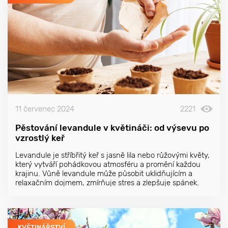
11 červenec 2024
2221
Pěstování levandule v květináči: od výsevu po
vzrostlý keř
Levandule je stříbřitý keř s jasně lila nebo růžovými květy,
který vytváří pohádkovou atmosféru a promění každou
krajinu. Vůně levandule může působit uklidňujícím a
relaxačním dojmem, zmírňuje stres a zlepšuje spánek.
KVĚTINÁŘSTVÍ