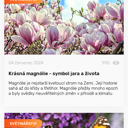
04 červenec 2024
900
Krásná magnólie - symbol jara a života
Magnólie je nejstarší kvetoucí strom na Zemi. Její historie
sahá až do křídy a třetihor. Magnólie přežily mnoho epoch
a byly svědky neuvěřitelných změn v přírodě a klimatu.
KVĚTINÁŘSTVÍ