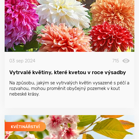
03 sep 2024
715
Vytrvalé květiny, které kvetou v roce výsadby
Na způsobu, jakým se vytrvalých květin vysazené s péčí a
rozvahou, mohou proměnit obyčejný pozemek v kout
nebeské krásy.
KVĚTINÁŘSTVÍ