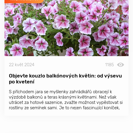
22 květ 2024
1185
Objevte kouzlo balkónových květin: od výsevu
po kvetení
S příchodem jara se myšlenky zahrádkářů obracejí k
výzdobě balkonů a teras krásnými květinami. Než však
utrácet za hotové sazenice, zvažte možnost vypěstovat si
rostliny ze semínek sami. Je to nejen fascinující koníček,
ale také skvělý způsob, jak ušetřit spoustu peněz.