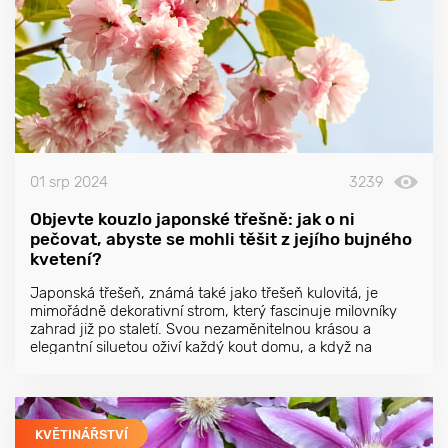
01 srp 2024
3239
Objevte kouzlo japonské třešně: jak o ni
pečovat, abyste se mohli těšit z jejího bujného
kvetení?
Japonská třešeň, známá také jako třešeň kulovitá, je
mimořádně dekorativní strom, který fascinuje milovníky
zahrad již po staletí. Svou nezaměnitelnou krásou a
elegantní siluetou oživí každý kout domu, a když na
začátku jara rozkvete, stane se skutečným zjevením
přírody.
KVĚTINÁŘSTVÍ