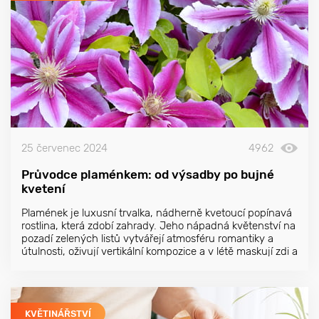
25 červenec 2024
4962
Průvodce plaménkem: od výsadby po bujné
kvetení
Plamének je luxusní trvalka, nádherně kvetoucí popínavá
rostlina, která zdobí zahrady. Jeho nápadná květenství na
pozadí zelených listů vytvářejí atmosféru romantiky a
útulnosti, oživují vertikální kompozice a v létě maskují zdi a
ploty.
KVĚTINÁŘSTVÍ