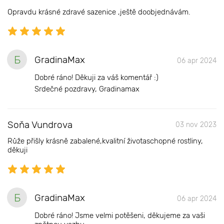
Opravdu krásné zdravé sazenice ,ještě doobjednávám.
Б
GradinaMax
06 apr 2024
Dobré ráno! Děkuji za váš komentář :)
Srdečné pozdravy, Gradinamax
Soňa Vundrova
03 nov 2023
Růže přišly krásně zabalené,kvalitní životaschopné rostliny,
děkuji
Б
GradinaMax
06 apr 2024
Dobré ráno! Jsme velmi potěšeni, děkujeme za vaši