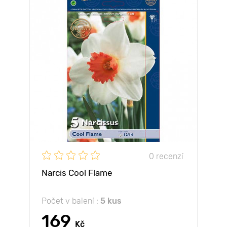
0 recenzí
Narcis Cool Flame
Počet v balení :
5 kus
169
Kč