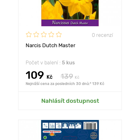
0 recenzí
Narcis Dutch Master
Počet v balení :
5 kus
109
139
Kč
Kč
Nejnižší cena za posledních 30 dnů:* 139 Kč
Nahlásít dostupnost