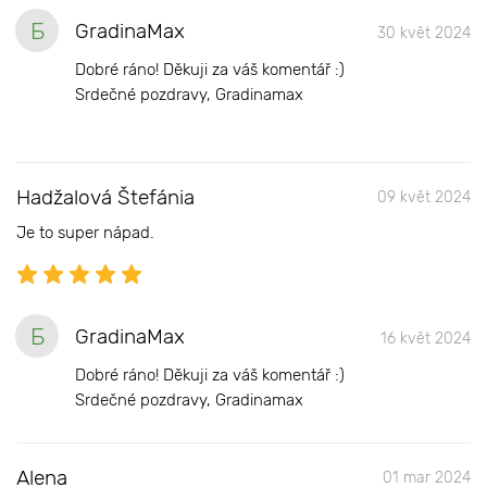
Б
GradinaMax
30 květ 2024
Dobré ráno! Děkuji za váš komentář :)
Srdečné pozdravy, Gradinamax
Hadžalová Štefánia
09 květ 2024
Je to super nápad.
Б
GradinaMax
16 květ 2024
Dobré ráno! Děkuji za váš komentář :)
Srdečné pozdravy, Gradinamax
Alena
01 mar 2024