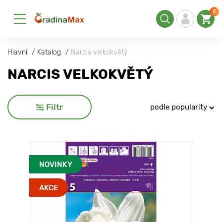
0
Hlavní
Katalog
Narcis velkokvětý
NARCIS VELKOKVĚTÝ
Filtr
podle popularity
NOVINKY
AKCE