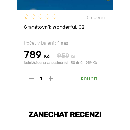
0 recenzí
Granátovník Wonderful, С2
Počet v balení :
1 saz
789
959
Kč
Kč
Nejnižší cena za posledních 30 dnů:* 959 Kč
Koupit
ZANECHAT RECENZI