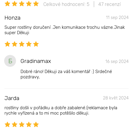
Celkové hodnocení: 5
47 recenzí
Honza
11 sep 2024
Super rostliny doručení .Jen komunikace trochu vázne.Jinak
super Děkuji
Б
Gradinamax
16 sep 2024
Dobré ráno! Děkuji za váš komentář :) Srdečné
pozdravy,
Jarda
28 květ 2024
rostliny došli v pořádku a dobře zabalené.(reklamace byla
rychle vyřízená a to mi moc potěšilo děkuji.