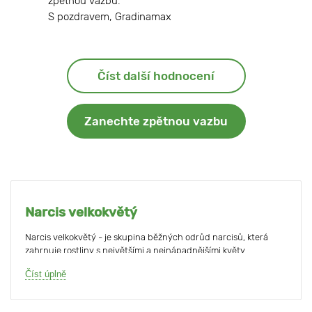
zpětnou vazbu.
S pozdravem, Gradinamax
Číst další hodnocení
Zanechte zpětnou vazbu
Narcis velkokvětý
Narcis velkokvětý - je skupina běžných odrůd narcisů, která
zahrnuje rostliny s největšími a nejnápadnějšími květy.
Číst úplně
Výška květních stonků odrůd této skupiny může dosahovat 50-
60 cm a průměr květů až 12 cm, takže záhon s těmito narcisy je
jedním z nejvýraznějších a nejviditelnějších akcentů jarní