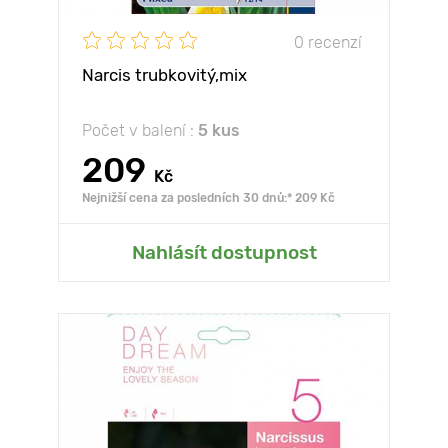
0 recenzí
Narcis trubkovitý,mix
Počet v balení :
5 kus
209
Kč
Nejnižší cena za posledních 30 dnů:* 209 Kč
Nahlásít dostupnost