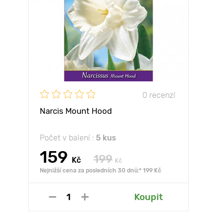
0 recenzí
Narcis Mount Hood
Počet v balení :
5 kus
159
199
Kč
Kč
Nejnižší cena za posledních 30 dnů:* 199 Kč
Koupit