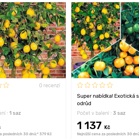
výhra pro všechny!
Vlastnosti
všechny
j
ny
150 - 180 cm
Výška rostliny
mezi
1 rostlinu na květináč
Vzdálenost mezi
1 rostlin
rostlinami
jasné rozptýlené
světlo
Poloha
jasn
0 recenzí
Super nabídka! Exotická 
odrůd
ení :
1 saz
Počet v balení :
3 saz
1 137
č
Kč
za posledních 30 dnů:* 379 Kč
Nejnižší cena za posledních 30 dnů