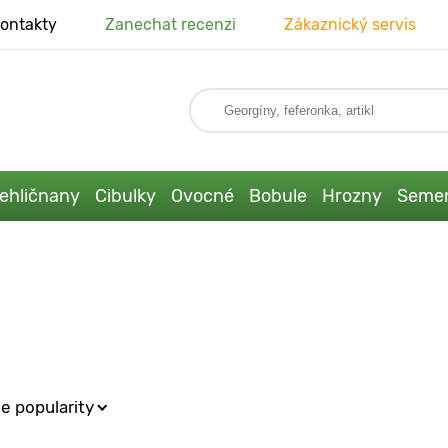
ontakty
Zanechat recenzi
Zákaznický servis
ehličnany
Cibulky
Ovocné
Bobule
Hrozny
Seme
e popularity