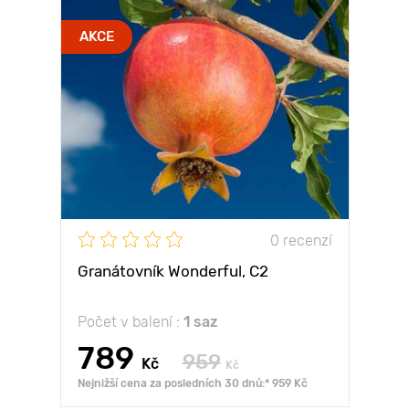
AKCE
0 recenzí
Granátovník Wonderful, С2
Počet v balení :
1 saz
789
959
Kč
Kč
Nejnižší cena za posledních 30 dnů:* 959 Kč