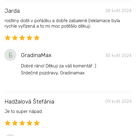
Jarda
28 květ 2024
rostliny došli v pořádku a dobře zabalené.(reklamace byla
rychle vyřízená a to mi moc potěšilo děkuji.
Б
GradinaMax
30 květ 2024
Dobré ráno! Děkuji za váš komentář :)
Srdečné pozdravy, Gradinamax
Hadžalová Štefánia
09 květ 2024
Je to super nápad.