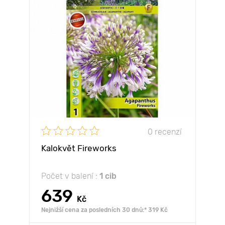
0 recenzí
Kalokvět Fireworks
Počet v balení :
1 cib
639
Kč
Nejnižší cena za posledních 30 dnů:* 319 Kč