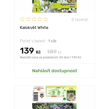
0 recenzí
Kalokvět White
Počet v balení :
1 cib
139
189
Kč
Kč
Nejnižší cena za posledních 30 dnů:* 139 Kč
Nahlásít dostupnost