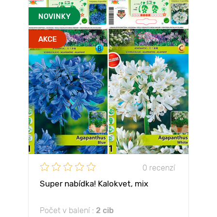
NOVINKY
AKCE
0 recenzí
Super nabídka! Kalokvet, mix
Počet v balení :
2 cib