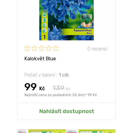
0 recenzí
Kalokvět Blue
Počet v balení :
1 cib
99
139
Kč
Kč
Nejnižší cena za posledních 30 dnů:* 99 Kč
Nahlásít dostupnost