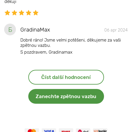
děkuji
Б
GradinaMax
06 apr 2024
Dobré ráno! Jsme velmi potěšeni, děkujeme za vaši
zpětnou vazbu.
S pozdravem, Gradinamax
Číst další hodnocení
Zanechte zpětnou vazbu