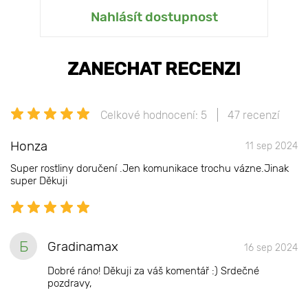
Nahlásít dostupnost
ZANECHAT RECENZI
Celkové hodnocení: 5
47 recenzí
Honza
11 sep 2024
Super rostliny doručení .Jen komunikace trochu vázne.Jinak
super Děkuji
Б
Gradinamax
16 sep 2024
Dobré ráno! Děkuji za váš komentář :) Srdečné
pozdravy,