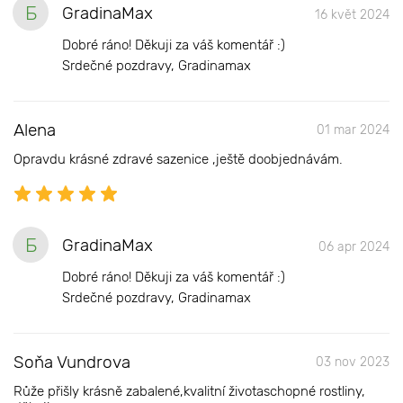
Б
GradinaMax
16 květ 2024
Dobré ráno! Děkuji za váš komentář :)
Srdečné pozdravy, Gradinamax
Alena
01 mar 2024
Opravdu krásné zdravé sazenice ,ještě doobjednávám.
Б
GradinaMax
06 apr 2024
Dobré ráno! Děkuji za váš komentář :)
Srdečné pozdravy, Gradinamax
Soňa Vundrova
03 nov 2023
Růže přišly krásně zabalené,kvalitní životaschopné rostliny,