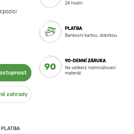
24 hodin.
cpozici
PLATBA
Bankovní kartou, dobírkou
90-DENNÍ ZÁRUKA
90
Na veškerý rozmnožovací
dostupnost
materiál.
mé zahrady
 PLATBA