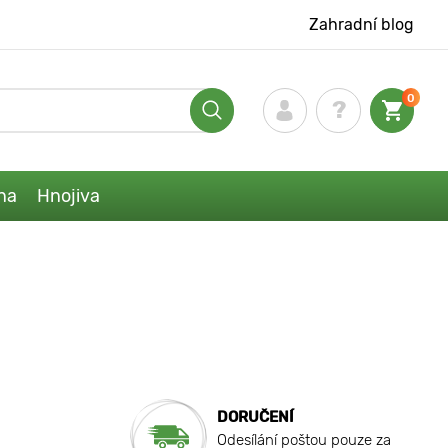
Zahradní blog
0
na
Hnojiva
DORUČENÍ
Odesílání poštou pouze za