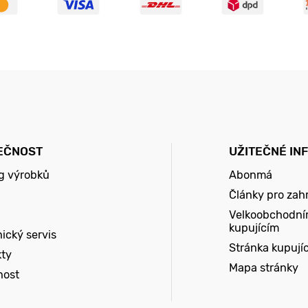
EČNOST
UŽITEČNÉ IN
g výrobků
Abonmá
Články pro zah
Velkoobchodní
kupujícím
ický servis
Stránka kupují
kty
Mapa stránky
nost