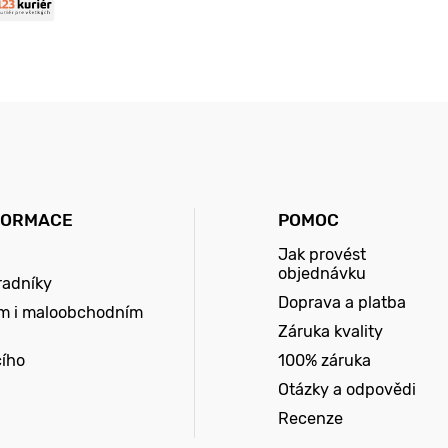
FORMACE
POMOC
Jak provést
objednávku
radníky
Doprava a platba
m i maloobchodním
Záruka kvality
cího
100% záruka
Otázky a odpovědi
Recenze