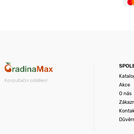
SPOL
Katalo
Konzultační oddělení
Akce
O nás
Zákazn
Konta
Důvěr