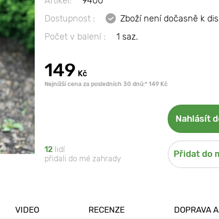
Artikel:
9400
Dostupnost :
Zboží není dočasně k dis
Počet v balení :
1 saz.
149
Kč
Nejnižší cena za posledních 30 dnů:* 149 Kč
Nahlásít 
12
lidí
Přidat do 
přidali do mé zahrady
VIDEO
RECENZE
DOPRAVA A