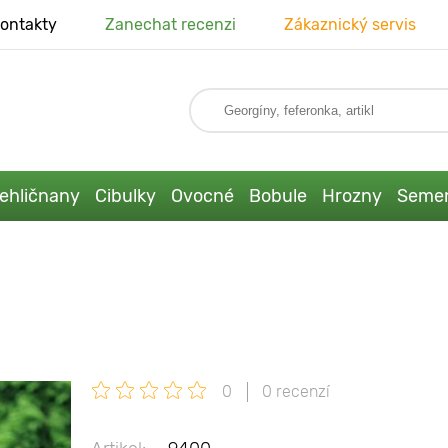
ontakty
Zanechat recenzi
Zákaznický servis
ehličnany
Cibulky
Ovocné
Bobule
Hrozny
Seme
0
0 recenzí