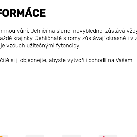
FORMÁCE
jemnou vůní. Jehličí na slunci nevybledne, zůstává vžd
aždé krajinky. Jehličnaté stromy zůstávají okrasné i v 
je vzduch užitečnými fytoncidy.
tě si ji objednejte, abyste vytvořili pohodlí na Vašem