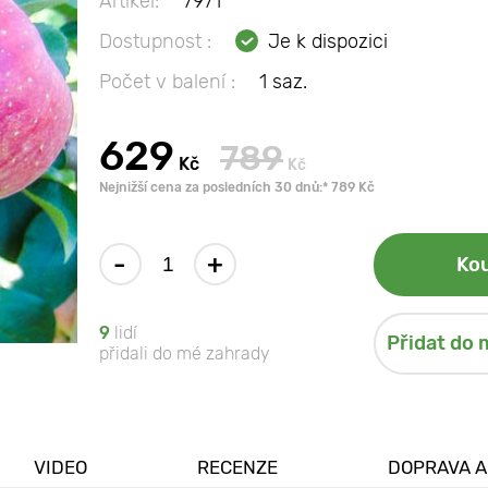
Artikel:
7971
Dostupnost :
Je k dispozici
Počet v balení :
1 saz.
629
789
Kč
Kč
Nejnižší cena za posledních 30 dnů:* 789 Kč
-
+
Kou
9
lidí
Přidat do 
přidali do mé zahrady
VIDEO
RECENZE
DOPRAVA A