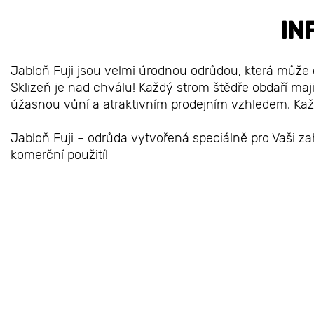
IN
Jabloň Fuji jsou velmi úrodnou odrůdou, která může 
Sklizeň je nad chválu! Každý strom štědře obdaří ma
úžasnou vůní a atraktivním prodejním vzhledem. Každ
Jabloň Fuji – odrůda vytvořená speciálně pro Vaši zah
komerční použití!