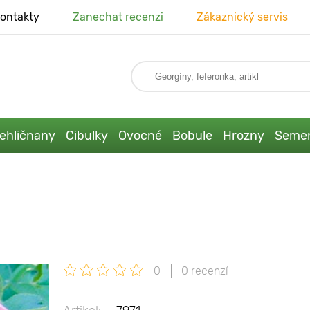
ontakty
Zanechat recenzi
Zákaznický servis
ehličnany
Cibulky
Ovocné
Bobule
Hrozny
Seme
0
0 recenzí