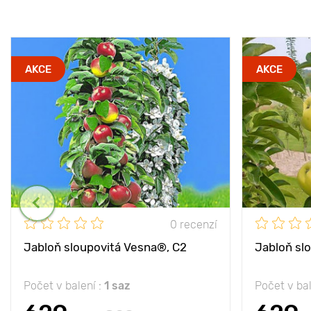
AKCE
AKCE
0 recenzí
Jabloň sloupovitá Vesna®, C2
Jabloň sl
Počet v balení :
1 saz
Počet v bal