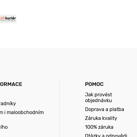
FORMACE
POMOC
Jak provést
objednávku
radníky
Doprava a platba
m i maloobchodním
Záruka kvality
cího
100% záruka
Otázky a odpovědi