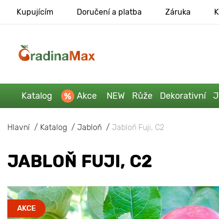
Kupujícím
Doručení a platba
Záruka
K
Katalog
Akce
NEW
Růže
Dekorativní
J
Hlavní
Katalog
Jabloň
Jabloň Fuji, С2
JABLOŇ FUJI, С2
AKCE