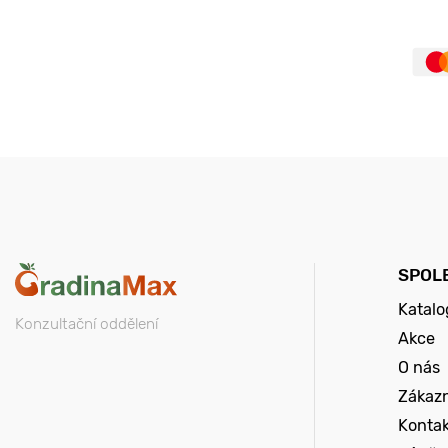
SPOL
Katalo
Konzultační oddělení
Akce
O nás
Zákazn
Konta