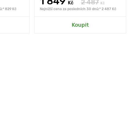
1 849
2 487
Kč
Kč
ů:* 829 Kč
Nejnižší cena za posledních 30 dnů:* 2 487 Kč
Koupit