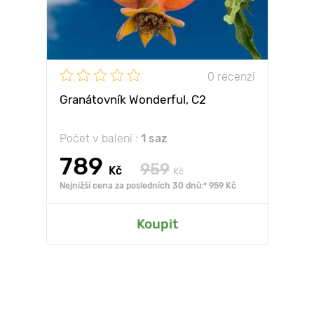
0 recenzí
Granátovník Wonderful, С2
Počet v balení :
1 saz
789
959
Kč
Kč
Nejnižší cena za posledních 30 dnů:* 959 Kč
Koupit