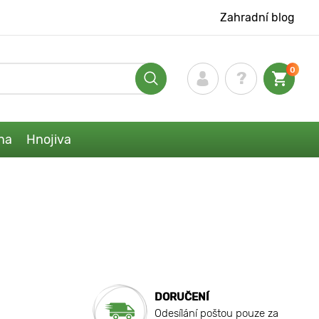
Zahradní blog
0
na
Hnojiva
DORUČENÍ
Odesílání poštou pouze za