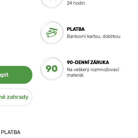
24 hodin.
PLATBA
Bankovní kartou, dobírkou
90-DENNÍ ZÁRUKA
90
Na veškerý rozmnožovací
pit
materiál.
mé zahrady
 PLATBA