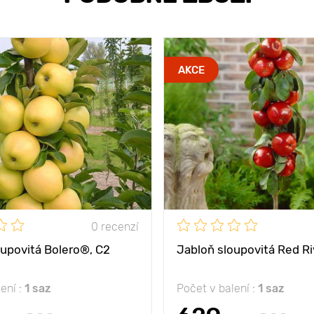
AKCE
0 recenzí
oupovitá Bolero®, C2
Jabloň sloupovitá Red R
ení :
1 saz
Počet v balení :
1 saz