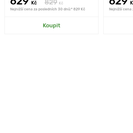
629
629
829
Kč
K
Kč
Nejnižší cena za posledních 30 dnů:* 829 Kč
Nejnižší cena
Koupit