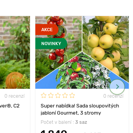
AKCE
NOVINKY
0 recenzí
0 recenzí
iver®, C2
Super nabídka! Sada sloupovitých
jabloní Gourmet, 3 stromy
Počet v balení :
3 saz