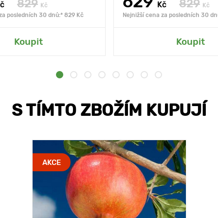
629
829
829
č
Kč
Kč
Kč
 za posledních 30 dnů:* 829 Kč
Nejnižší cena za posledních 30 dn
Koupit
Koupit
S TÍMTO ZBOŽÍM KUPUJÍ
AKCE