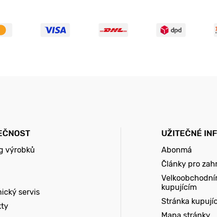
EČNOST
UŽITEČNÉ IN
g výrobků
Abonmá
Články pro zah
Velkoobchodní
kupujícím
ický servis
Stránka kupují
kty
Mapa stránky