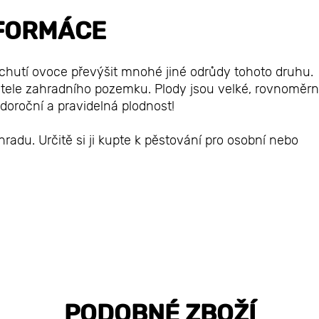
FORMÁCE
chutí ovoce převýšit mnohé jiné odrůdy tohoto druhu.
jitele zahradního pozemku. Plody jsou velké, rovnoměrn
oroční a pravidelná plodnost!
radu. Určitě si ji kupte k pěstování pro osobní nebo
PODOBNÉ ZBOŽÍ