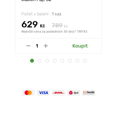
Počet v balení :
1 saz
629
789
Kč
Kč
Nejnižší cena za posledních 30 dnů:* 789 Kč
Koupit