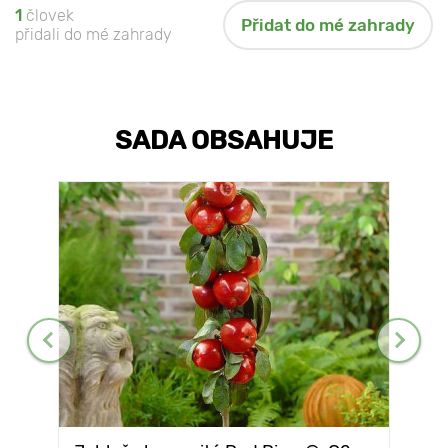
1
človek
Přidat do mé zahrady
přidali do mé zahrady
SADA OBSAHUJE