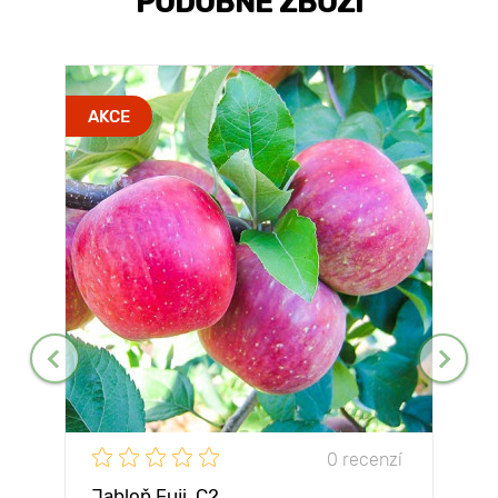
PODOBNÉ ZBOŽÍ
AKCE
0 recenzí
Jabloň Fuji, С2