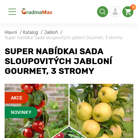
0
Hlavní
Katalog
Jabloň
Super nabídka! Sada sloupovitých jabloní Gourmet, 3 stromy
SUPER NABÍDKA! SADA
SLOUPOVITÝCH JABLONÍ
GOURMET, 3 STROMY
AKCE
NOVINKY