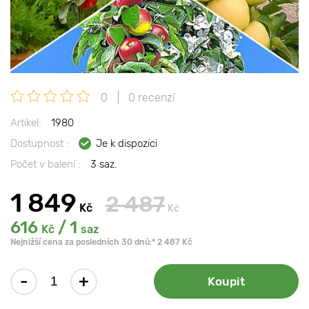
0
0 recenzí
Artikel:
1980
Dostupnost :
Je k dispozici
Počet v balení :
3 saz.
1 849
2 487
Kč
Kč
616
/ 1
Kč
saz
Nejnižší cena za posledních 30 dnů:* 2 487 Kč
-
+
Koupit