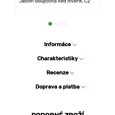
Jabloň sloupovitá Red River®, C2
Informáce
Charakteristiky
Recenze
Doprava a platba