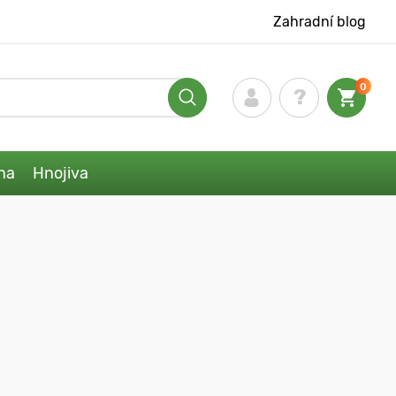
Zahradní blog
0
na
Hnojiva