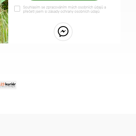
Souhlasím se zpracováním mých osobních údajů a
přečetl jsem si zásady ochrany osobních údajů