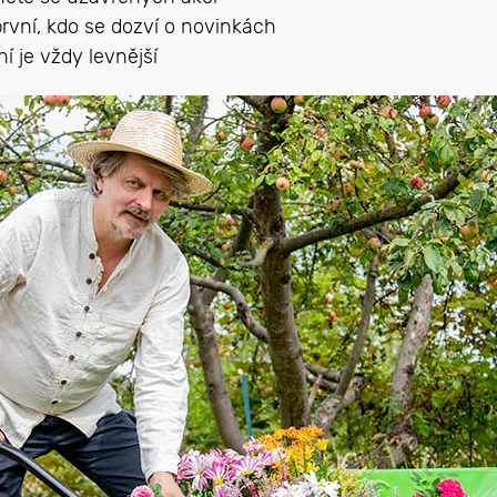
rvní, kdo se dozví o novinkách
í je vždy levnější