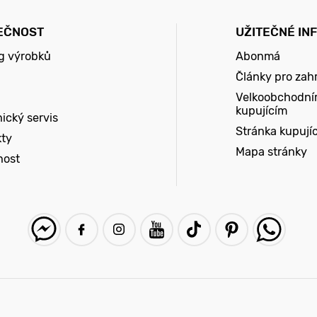
EČNOST
UŽITEČNÉ IN
g výrobků
Abonmá
Články pro zah
Velkoobchodní
kupujícím
ický servis
Stránka kupují
kty
Mapa stránky
nost