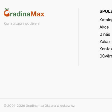
SPOL
Katalo
Konzultační oddělení
Akce
O nás
Zákazn
Konta
Důvěr
© 2001-2026 Gradinamax Oksana Wieckowicz