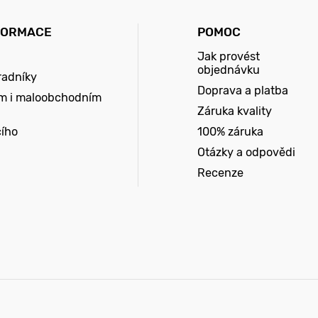
FORMACE
POMOC
Jak provést
objednávku
radníky
Doprava a platba
m i maloobchodním
Záruka kvality
cího
100% záruka
Otázky a odpovědi
Recenze