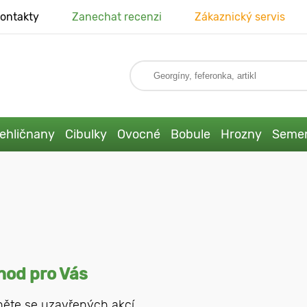
ontakty
Zanechat recenzi
Zákaznický servis
ehličnany
Cibulky
Ovocné
Bobule
Hrozny
Seme
hod pro Vás
ěte se uzavřených akcí