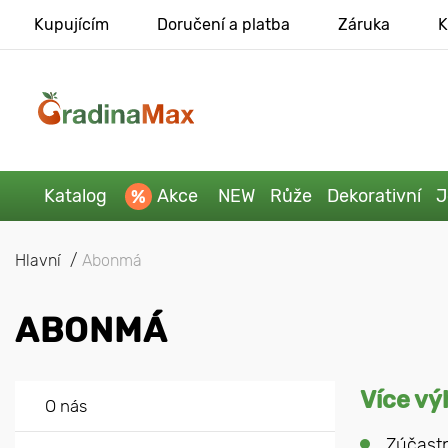
Kupujícím
Doručení a platba
Záruka
K
Katalog
Akce
NEW
Růže
Dekorativní
J
Hlavní
Abonmá
ABONMÁ
Více vý
O nás
Zúčastn