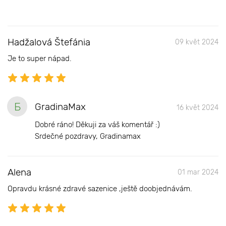
Hadžalová Štefánia
09 květ 2024
Je to super nápad.
Б
GradinaMax
16 květ 2024
Dobré ráno! Děkuji za váš komentář :)
Srdečné pozdravy, Gradinamax
Alena
01 mar 2024
Opravdu krásné zdravé sazenice ,ještě doobjednávám.