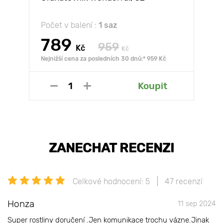
Počet v balení :
1 saz
789
959
Kč
Kč
Nejnižší cena za posledních 30 dnů:* 959 Kč
Koupit
ZANECHAT RECENZI
Celkové hodnocení: 5
47 recenzí
Honza
11 sep 2024
Super rostliny doručení .Jen komunikace trochu vázne.Jinak