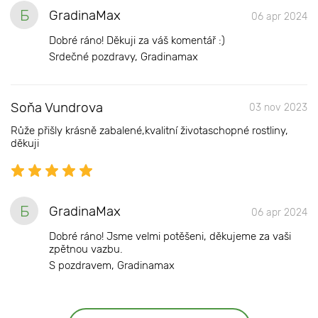
Б
GradinaMax
06 apr 2024
Dobré ráno! Děkuji za váš komentář :)
Srdečné pozdravy, Gradinamax
Soňa Vundrova
03 nov 2023
Růže přišly krásně zabalené,kvalitní životaschopné rostliny,
děkuji
Б
GradinaMax
06 apr 2024
Dobré ráno! Jsme velmi potěšeni, děkujeme za vaši
zpětnou vazbu.
S pozdravem, Gradinamax