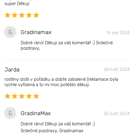
super Děkuji
Б
Gradinamax
16 sep 2024
Dobré ráno! Děkuji za váš komentář :) Srdečné
pozdravy,
Jarda
28 květ 2024
rostliny došli v pořádku a dobře zabalené.(reklamace byla
rychle vyřízená a to mi moc potěšilo děkuji.
Б
GradinaMax
30 květ 2024
Dobré ráno! Děkuji za váš komentář :)
Srdečné pozdravy, Gradinamax