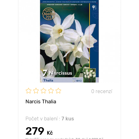
0 recenzí
Narcis Thalia
Počet v balení :
7 kus
279
Kč