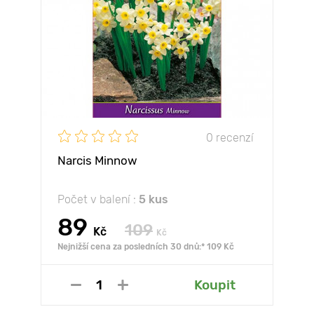
0 recenzí
Narcis Minnow
Počet v balení :
5 kus
89
109
Kč
Kč
Nejnižší cena za posledních 30 dnů:* 109 Kč
Koupit