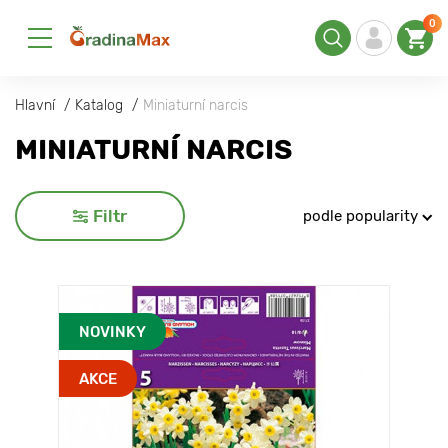
0
Hlavní
Katalog
Miniaturní narcis
MINIATURNÍ NARCIS
Filtr
podle popularity
NOVINKY
AKCE