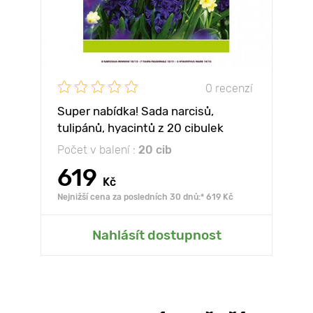
0 recenzí
Super nabídka! Sada narcisů,
tulipánů, hyacintů z 20 cibulek
Počet v balení :
20 cib
619
Kč
Nejnižší cena za posledních 30 dnů:* 619 Kč
Nahlásít dostupnost