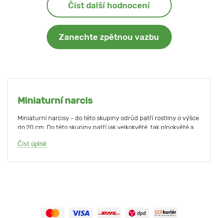
Číst další hodnocení
Zanechte zpětnou vazbu
Miniaturní narcis
Miniaturní narcisy - do této skupiny odrůd patří rostliny o výšce
do 20 cm. Do této skupiny patří jak velkokvěté, tak plnokvěté a
mnohokvěté odrůdy, které se vyznačují exotickou krásou.
Číst úplně
Všechny tyto odrůdy byly vyšlechtěny speciálně pro pěstování
v omezeném prostoru květináčů nebo nádob, takže jsou vhodné
nejen pro zdobení zahradních záhonů, ale i pro celoroční
pěstování na okenním parapetu.
Miniaturní narcis nemá žádná barevná omezení - zdědil
všechny barvy charakteristické pro běžný
narcis
: jeho okvětní