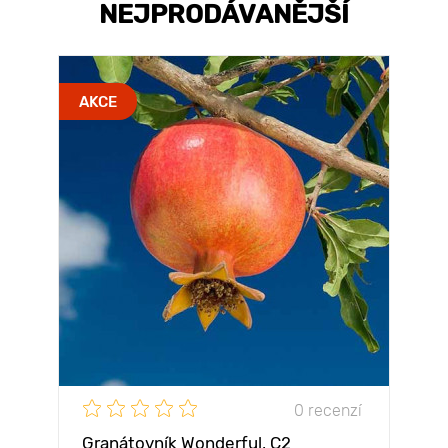
NEJPRODÁVANĚJŠÍ
AKCE
0 recenzí
Granátovník Wonderful, С2