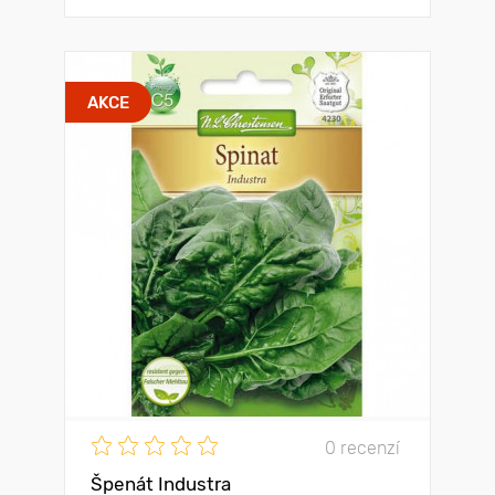
AKCE
0 recenzí
Špenát Industra