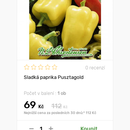
0 recenzí
Sladká paprika Pusztagold
Počet v balení :
1 ob
69
112
Kč
Kč
Nejnižší cena za posledních 30 dnů:* 112 Kč
Koupit