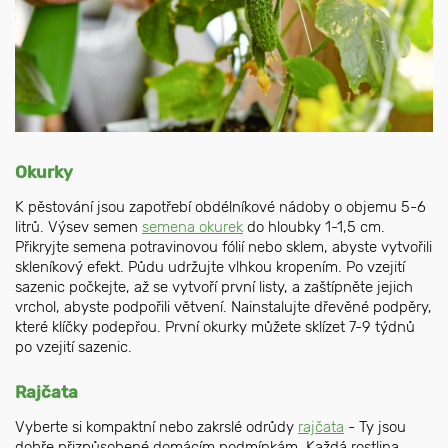
Okurky
K pěstování jsou zapotřebí obdélníkové nádoby o objemu 5-6
litrů. Výsev semen
semena okurek
do hloubky 1-1,5 cm.
Přikryjte semena potravinovou fólií nebo sklem, abyste vytvořili
skleníkový efekt. Půdu udržujte vlhkou kropením. Po vzejití
sazenic počkejte, až se vytvoří první listy, a zaštípněte jejich
vrchol, abyste podpořili větvení. Nainstalujte dřevěné podpěry,
které klíčky podepřou. První okurky můžete sklízet 7-9 týdnů
po vzejití sazenic.
Rajčata
Vyberte si kompaktní nebo zakrslé odrůdy
rajčata
- Ty jsou
dobře přizpůsobené domácím podmínkám. Každá rostlina