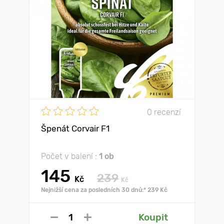
0 recenzí
Špenát Corvair F1
Počet v balení :
1 ob
145
239
Kč
Kč
Nejnižší cena za posledních 30 dnů:* 239 Kč
Koupit