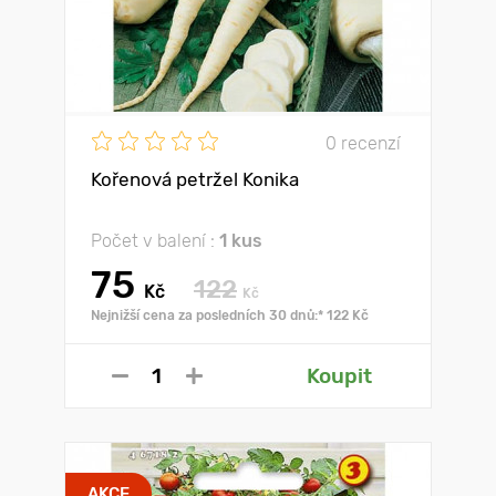
0 recenzí
Kořenová petržel Konika
Počet v balení :
1 kus
75
122
Kč
Kč
Nejnižší cena za posledních 30 dnů:* 122 Kč
Koupit
AKCE