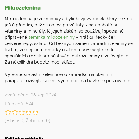
Mikrozelenina
Mikrozelenina je zeleninový a bylinkový výhonek, který se sklízí
ještě předtím, než se objeví pravé listy. Jsou bohaté na
vitamíny a minerály. K jejich získání se používají speciálně
připravené
semínka mikrozeleniny
- hrášku, ředkviček,
červené řepy, salátu. Od běžných semen zahradní zeleniny se
liší tím, že nejsou chemicky ošetřena. Vysévejte je do
speciálních misek pro pěstování mikrozeleniny a zalévejte je.
Za několik dní budete moci sklízet.
Vytvořte si vlastní zeleninovou zahrádku na okenním
parapetu, užívejte si čerstvých plodin a bavte se pěstováním!
Zveřejněno: 26 sep 2024
Přehledů: 574
(Hlasů:
0
, Žebříček:
0
)