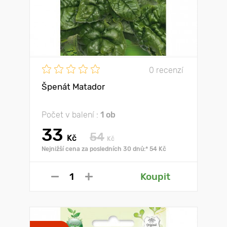
0 recenzí
Špenát Matador
Počet v balení :
1 ob
33
54
Kč
Kč
Nejnižší cena za posledních 30 dnů:* 54 Kč
Koupit