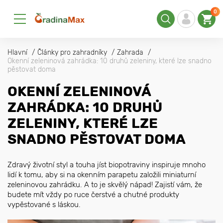
0
Hlavní
Články pro zahradníky
Zahrada
Okenní zeleninová zahrádka: 10 druhů zeleniny, které lze snadno
pěstovat doma
OKENNÍ ZELENINOVÁ
ZAHRÁDKA: 10 DRUHŮ
ZELENINY, KTERÉ LZE
SNADNO PĚSTOVAT DOMA
Zdravý životní styl a touha jíst biopotraviny inspiruje mnoho
lidí k tomu, aby si na okenním parapetu založili miniaturní
zeleninovou zahrádku. A to je skvělý nápad! Zajistí vám, že
budete mít vždy po ruce čerstvé a chutné produkty
vypěstované s láskou.