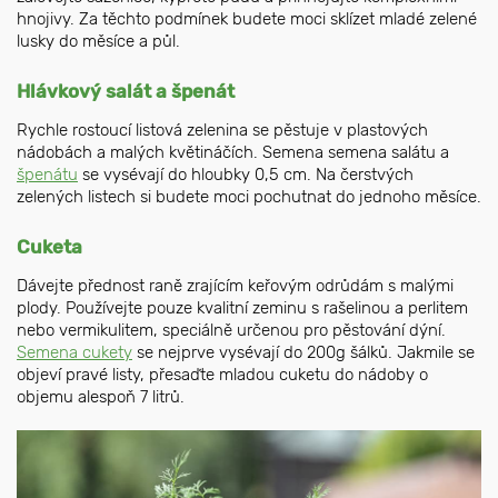
hnojivy. Za těchto podmínek budete moci sklízet mladé zelené
lusky do měsíce a půl.
Hlávkový salát a špenát
Rychle rostoucí listová zelenina se pěstuje v plastových
nádobách a malých květináčích. Semena semena salátu a
špenátu
se vysévají do hloubky 0,5 cm. Na čerstvých
zelených listech si budete moci pochutnat do jednoho měsíce.
Cuketa
Dávejte přednost raně zrajícím keřovým odrůdám s malými
plody. Používejte pouze kvalitní zeminu s rašelinou a perlitem
nebo vermikulitem, speciálně určenou pro pěstování dýní.
Semena cukety
se nejprve vysévají do 200g šálků. Jakmile se
objeví pravé listy, přesaďte mladou cuketu do nádoby o
objemu alespoň 7 litrů.