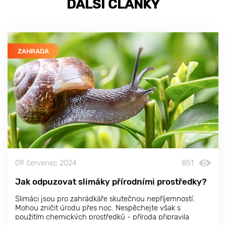
DALŠÍ ČLÁNKY
ZAHRADA
09 červenec 2024
851
Jak odpuzovat slimáky přírodními prostředky?
Slimáci jsou pro zahrádkáře skutečnou nepříjemností.
Mohou zničit úrodu přes noc. Nespěchejte však s
použitím chemických prostředků - příroda připravila