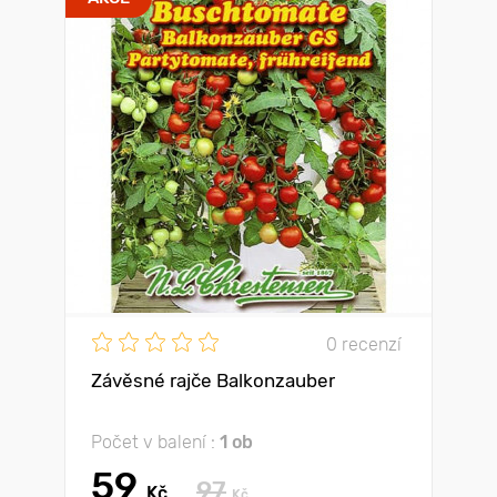
0 recenzí
Závěsné rajče Balkonzauber
Počet v balení :
1 ob
59
97
Kč
Kč