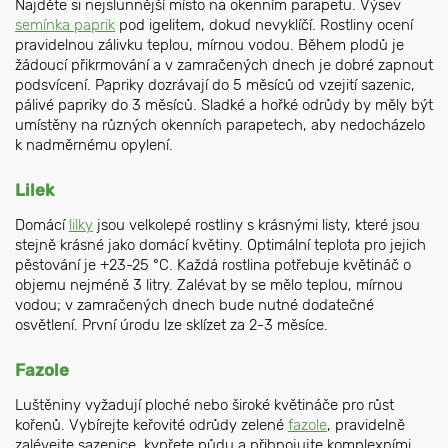
Najděte si nejslunnější místo na okenním parapetu. Výsev
semínka paprik
pod igelitem, dokud nevyklíčí. Rostliny ocení
pravidelnou zálivku teplou, mírnou vodou. Během plodů je
žádoucí přikrmování a v zamračených dnech je dobré zapnout
podsvícení. Papriky dozrávají do 5 měsíců od vzejití sazenic,
pálivé papriky do 3 měsíců. Sladké a hořké odrůdy by měly být
umístěny na různých okenních parapetech, aby nedocházelo
k nadměrnému opylení.
Lilek
Domácí
lilky
jsou velkolepé rostliny s krásnými listy, které jsou
stejně krásné jako domácí květiny. Optimální teplota pro jejich
pěstování je +23-25 °C. Každá rostlina potřebuje květináč o
objemu nejméně 3 litry. Zalévat by se mělo teplou, mírnou
vodou; v zamračených dnech bude nutné dodatečné
osvětlení. První úrodu lze sklízet za 2-3 měsíce.
Fazole
Luštěniny vyžadují ploché nebo široké květináče pro růst
kořenů. Vybírejte keřovité odrůdy zelené
fazole
, pravidelně
zalévejte sazenice, kypřete půdu a přihnojujte komplexními