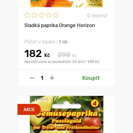
0 recenzí
Sladká paprika Orange Horizon
Počet v balení :
1 ob
182
298
Kč
Kč
Nejnižší cena za posledních 30 dnů:* 298 Kč
Koupit
AKCE