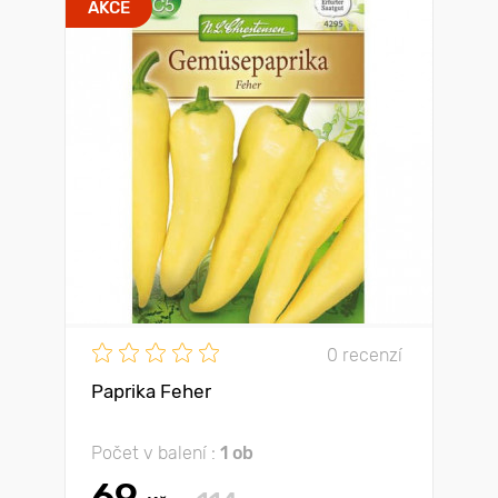
AKCE
0 recenzí
Paprika Feher
Počet v balení :
1 ob
69