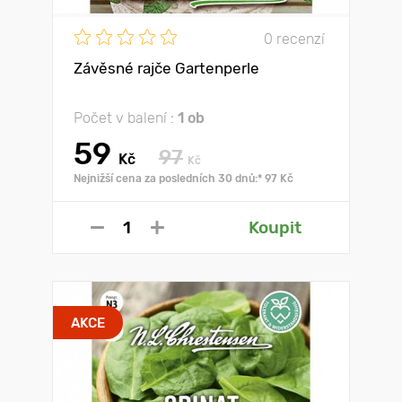
0 recenzí
Závěsné rajče Gartenperle
Počet v balení :
1 ob
59
97
Kč
Kč
Nejnižší cena za posledních 30 dnů:* 97 Kč
Koupit
AKCE