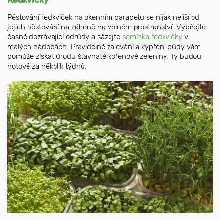
Pěstování ředkviček na okenním parapetu se nijak neliší od
jejich pěstování na záhoně na volném prostranství. Vybírejte
časně dozrávající odrůdy a sázejte
semínka ředkvičky
v
malých nádobách. Pravidelné zalévání a kypření půdy vám
pomůže získat úrodu šťavnaté kořenové zeleniny. Ty budou
hotové za několik týdnů.