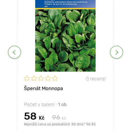
0 recenzí
Špenát Monnopa
Počet v balení :
1 ob
58
96
Kč
Kč
Nejnižší cena za posledních 30 dnů:* 96 Kč