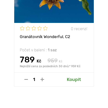
0 recenzí
Granátovník Wonderful, С2
Počet v balení :
1 saz
789
959
Kč
Kč
Nejnižší cena za posledních 30 dnů:* 959 Kč
Koupit