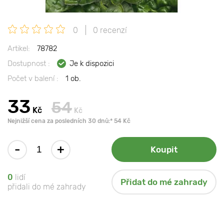
0
0 recenzí
Artikel:
78782
Dostupnost :
Je k dispozici
Počet v balení :
1 ob.
33
54
Kč
Kč
Nejnižší cena za posledních 30 dnů:* 54 Kč
-
+
Koupit
0
lidí
Přidat do mé zahrady
přidali do mé zahrady