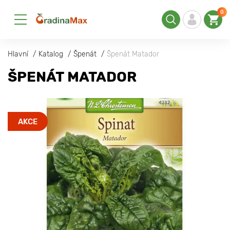
0
Hlavní
Katalog
Špenát
Špenát Matador
ŠPENÁT MATADOR
AKCE