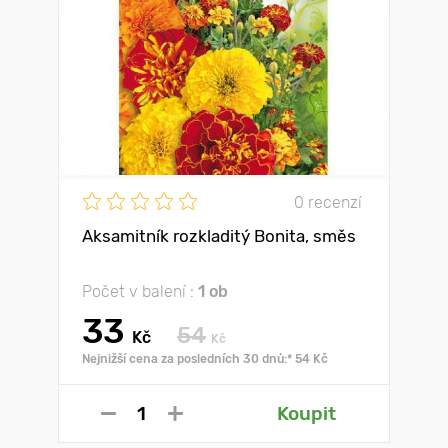
0 recenzí
Aksamitník rozkladitý Bonita, směs
Počet v balení :
1 ob
33
54
Kč
Kč
Nejnižší cena za posledních 30 dnů:* 54 Kč
Koupit