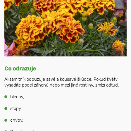
Co odrazuje
Aksamitník odpuzuje savé a kousavé škůdce. Pokud květy
vysadíte podél záhonů nebo mezi jiné rostliny, zmizí odtud.
blechy,
stopy
chyby,