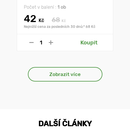
Počet v balení :
1 ob
42
68
Kč
Kč
Nejnižší cena za posledních 30 dnů:* 68 Kč
Koupit
Zobrazit více
DALŠÍ ČLÁNKY