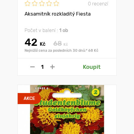
0 recenzí
Aksamitník rozkladitý Fiesta
Počet v balení :
1 ob
42
68
Kč
Kč
Nejnižší cena za posledních 30 dnů:* 68 Kč
Koupit
AKCE