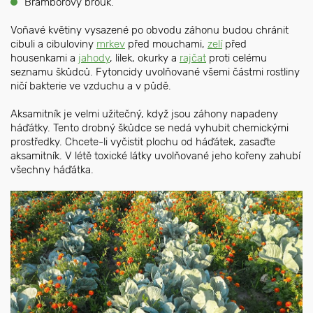
Bramborový brouk.
Voňavé květiny vysazené po obvodu záhonu budou chránit
cibuli a cibuloviny
mrkev
před mouchami,
zelí
před
housenkami a
jahody
, lilek, okurky a
rajčat
proti celému
seznamu škůdců. Fytoncidy uvolňované všemi částmi rostliny
ničí bakterie ve vzduchu a v půdě.
Aksamitník je velmi užitečný, když jsou záhony napadeny
háďátky. Tento drobný škůdce se nedá vyhubit chemickými
prostředky. Chcete-li vyčistit plochu od háďátek, zasaďte
aksamitník. V létě toxické látky uvolňované jeho kořeny zahubí
všechny háďátka.