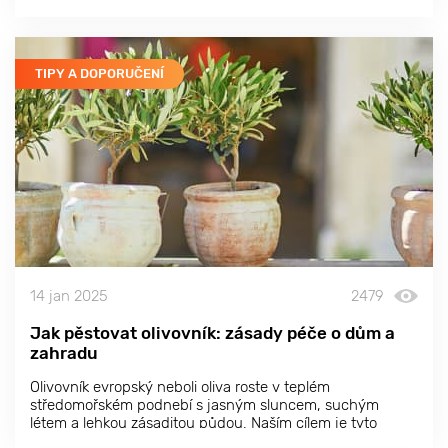
jídle, ale proč nevěnovat pozornost tomu, co se děje v
zahradním designu?
TIPY A DOPORUČENÍ
14 jan 2025
2479
Jak pěstovat olivovník: zásady péče o dům a
zahradu
Olivovník evropský neboli oliva roste v teplém
středomořském podnebí s jasným sluncem, suchým
létem a lehkou zásaditou půdou. Naším cílem je tyto
podmínky co nejvíce napodobit, abychom zajistili