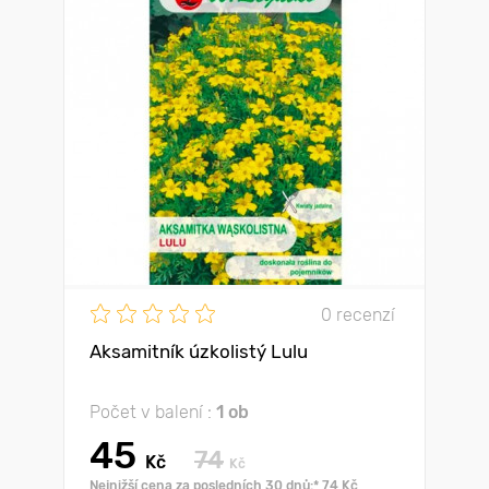
0 recenzí
Aksamitník úzkolistý Lulu
Počet v balení :
1 ob
45
74
Kč
Kč
Nejnižší cena za posledních 30 dnů:* 74 Kč