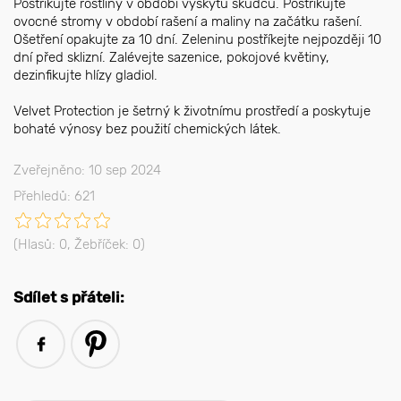
Postřikujte rostliny v období výskytu škůdců. Postřikujte
ovocné stromy v období rašení a maliny na začátku rašení.
Ošetření opakujte za 10 dní. Zeleninu postříkejte nejpozději 10
dní před sklizní. Zalévejte sazenice, pokojové květiny,
dezinfikujte hlízy gladiol.
Velvet Protection je šetrný k životnímu prostředí a poskytuje
bohaté výnosy bez použití chemických látek.
Zveřejněno: 10 sep 2024
Přehledů: 621
(Hlasů:
0
, Žebříček:
0
)
Sdílet s přáteli: