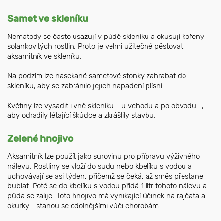
Samet ve skleníku
Nematody se často usazují v půdě skleníku a okusují kořeny
solankovitých rostlin. Proto je velmi užitečné pěstovat
aksamitník ve skleníku.
Na podzim lze nasekané sametové stonky zahrabat do
skleníku, aby se zabránilo jejich napadení plísní.
Květiny lze vysadit i vně skleníku - u vchodu a po obvodu -,
aby odradily létající škůdce a zkrášlily stavbu.
Zelené hnojivo
Aksamitník lze použít jako surovinu pro přípravu výživného
nálevu. Rostliny se vloží do sudu nebo kbelíku s vodou a
uchovávají se asi týden, přičemž se čeká, až směs přestane
bublat. Poté se do kbelíku s vodou přidá 1 litr tohoto nálevu a
půda se zalije. Toto hnojivo má vynikající účinek na rajčata a
okurky - stanou se odolnějšími vůči chorobám.