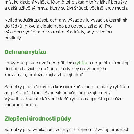
míst ke kladení vajíček. Kromě toho aksamitníky lákají berušky
a další užitečný hmyz, který se živí škůdci, včetně larev much.
Nejjednodušší způsob ochrany výsadby je vysadit aksamitník
do řádků mrkve a cibule nebo po obvodu záhonů. Pro
výsadbu vybírejte nízko rostoucí odrůdy, aby zeleninu
nestínily.
Ochrana rybízu
Larvy můr jsou hlavním nepřítelem
rybízu
a angreštu. Pronikají
do bobulí a živí se dužinou. Plody nejsou vhodné ke
konzumaci, protože hnijí a ztrácejí chuť.
Sametky jsou účinným a krásným způsobem ochrany rybízu a
angreštu před moli. Svou silnou vůní odpuzují motýly.
Výsadba aksamitníků vedle keřů rybízu a angreštu pomůže
zachránit úrodu.
Zlepšení úrodnosti půdy
Sametky jsou vynikajícím zeleným hnojivem. Zvyšují úrodnost