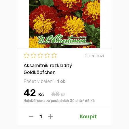
0 recenzí
Aksamitník rozkladitý
Goldköpfchen
Počet v balení :
1 ob
42
68
Kč
Kč
Nejnižší cena za posledních 30 dnů:* 68 Kč
Koupit