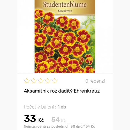
0 recenzí
Aksamitník rozkladitý Ehrenkreuz
Počet v balení :
1 ob
33
54
Kč
Kč
Nejnižší cena za posledních 30 dnů:* 54 Kč