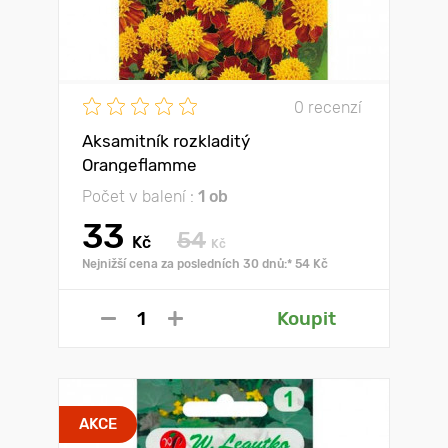
0 recenzí
Aksamitník rozkladitý
Orangeflamme
Počet v balení :
1 ob
33
54
Kč
Kč
Nejnižší cena za posledních 30 dnů:* 54 Kč
Koupit
AKCE