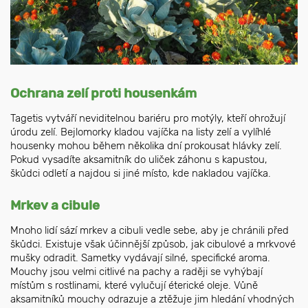
Ochrana zelí proti housenkám
Tagetis vytváří neviditelnou bariéru pro motýly, kteří ohrožují
úrodu zelí. Bejlomorky kladou vajíčka na listy zelí a vylíhlé
housenky mohou během několika dní prokousat hlávky zelí.
Pokud vysadíte aksamitník do uliček záhonu s kapustou,
škůdci odletí a najdou si jiné místo, kde nakladou vajíčka.
Mrkev a cibule
Mnoho lidí sází mrkev a cibuli vedle sebe, aby je chránili před
škůdci. Existuje však účinnější způsob, jak cibulové a mrkvové
mušky odradit. Sametky vydávají silné, specifické aroma.
Mouchy jsou velmi citlivé na pachy a raději se vyhýbají
místům s rostlinami, které vylučují éterické oleje. Vůně
aksamitníků mouchy odrazuje a ztěžuje jim hledání vhodných