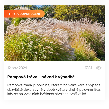
úspěšné pěstování a sklizeň oliv.
TIPY A DOPORUČENÍ
12 nov 2024
13811
Pampová tráva - návod k výsadbě
Pampová tráva je obilnina, která tvoří velké keře a vypadá
obzvláště dekorativně v době květu v druhé polovině léta,
kdy se na vysokých květních stvolech tvoří velké
nadýchané laty.