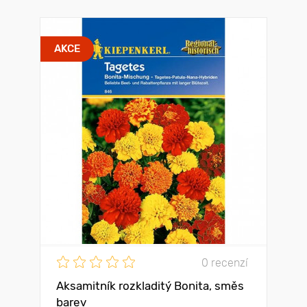
AKCE
0 recenzí
Aksamitník rozkladitý Bonita, směs
barev