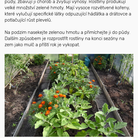
půdy, zbavují ji chorob a zvyšují výnosy. Rostliny produkují
velké množství zelené hmoty. Mají vysoce rozvětvené kořeny,
které vylučují specifické látky odpuzující háďátka a drátovce a
potlačující růst plevelů.
Na podzim nasekejte zelenou hmotu a přimíchejte ji do půdy.
Dalším způsobem je rozprostřít rostliny na konci sezóny na
zem jako mulč a příští rok je vykopat.