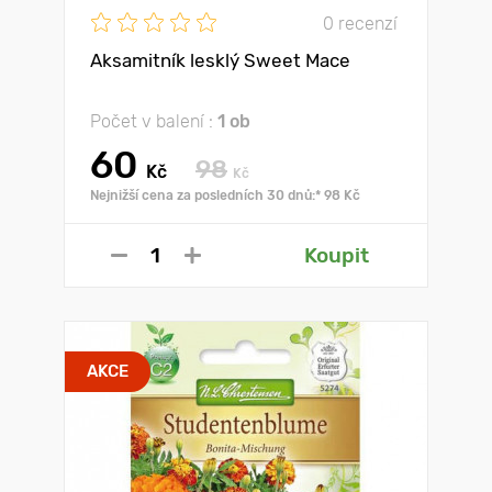
0 recenzí
Aksamitník lesklý Sweet Mace
Počet v balení :
1 ob
60
98
Kč
Kč
Nejnižší cena za posledních 30 dnů:* 98 Kč
Koupit
AKCE