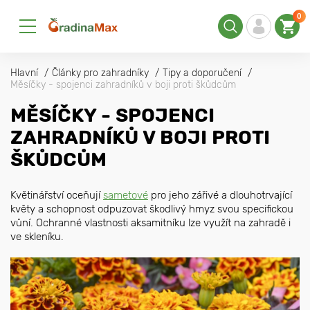
0
Hlavní
Články pro zahradníky
Tipy a doporučení
Měsíčky - spojenci zahradníků v boji proti škůdcům
MĚSÍČKY - SPOJENCI
ZAHRADNÍKŮ V BOJI PROTI
ŠKŮDCŮM
Květinářství oceňují
sametové
pro jeho zářivé a dlouhotrvající
květy a schopnost odpuzovat škodlivý hmyz svou specifickou
vůní. Ochranné vlastnosti aksamitníku lze využít na zahradě i
ve skleníku.