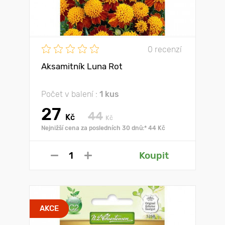
0 recenzí
Aksamitník Luna Rot
Počet v balení :
1 kus
27
44
Kč
Kč
Nejnižší cena za posledních 30 dnů:* 44 Kč
Koupit
AKCE