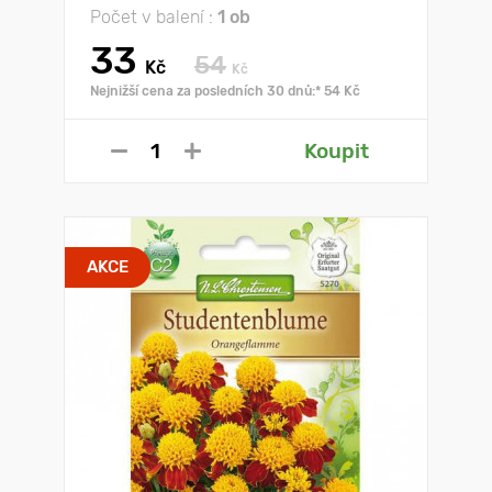
Počet v balení :
1 ob
33
54
Kč
Kč
Nejnižší cena za posledních 30 dnů:* 54 Kč
Koupit
AKCE