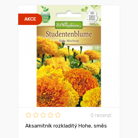
AKCE
0 recenzí
Aksamitník rozkladitý Hohe, směs