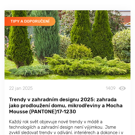
TIPY A DOPORUČENÍ
22 jan 2025
1409
Trendy v zahradním designu 2025: zahrada
jako prodloužení domu, mikrodřeviny a Mocha
Mousse (PANTONE)17-1230
Každý rok svět objevuje nové trendy v módě a
technologiích a zahradní design není výjimkou. Jsme
zvyklí sledovat trendy v odívání, interiérech a dokonce i v