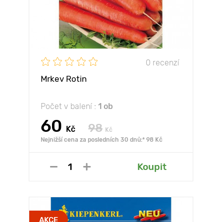
0 recenzí
Mrkev Rotin
Počet v balení :
1 ob
60
98
Kč
Kč
Nejnižší cena za posledních 30 dnů:* 98 Kč
Koupit
AKCE