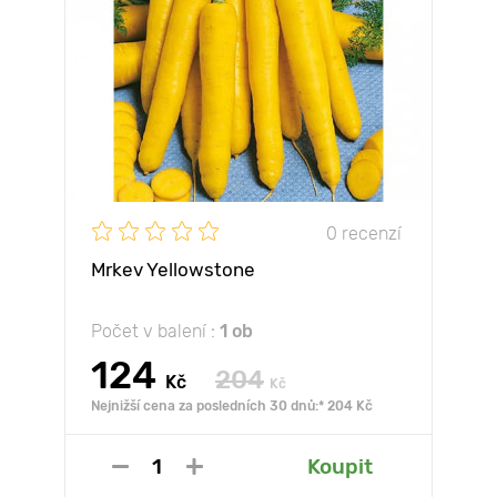
0 recenzí
Mrkev Yellowstone
Počet v balení :
1 ob
124
204
Kč
Kč
Nejnižší cena za posledních 30 dnů:* 204 Kč
Koupit