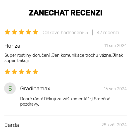
ZANECHAT RECENZI
Celkové hodnocení: 5
47 recenzí
Honza
11 sep 2024
Super rostliny doručení .Jen komunikace trochu vázne.Jinak
super Děkuji
Б
Gradinamax
16 sep 2024
Dobré ráno! Děkuji za váš komentář :) Srdečné
pozdravy,
Jarda
28 květ 2024