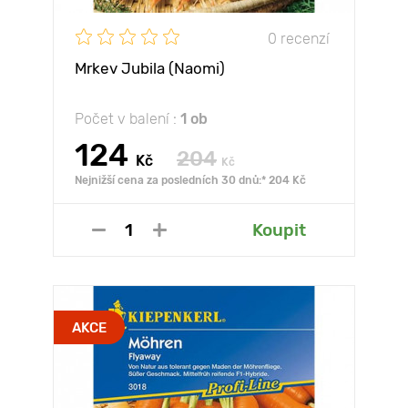
0 recenzí
Mrkev Jubila (Naomi)
Počet v balení :
1 ob
124
204
Kč
Kč
Nejnižší cena za posledních 30 dnů:* 204 Kč
Koupit
AKCE