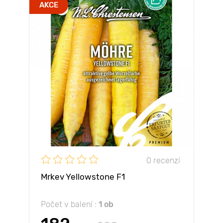
AKCE
0 recenzí
Mrkev Yellowstone F1
Počet v balení :
1 ob