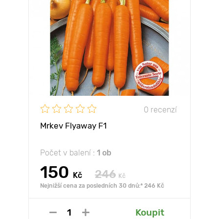
0 recenzí
Mrkev Flyaway F1
Počet v balení :
1 ob
150
246
Kč
Kč
Nejnižší cena za posledních 30 dnů:* 246 Kč
Koupit