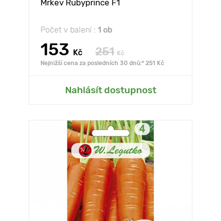
Mrkev Rubyprince F1
Počet v balení :
1 ob
153
251
Kč
Kč
Nejnižší cena za posledních 30 dnů:* 251 Kč
Nahlásít dostupnost