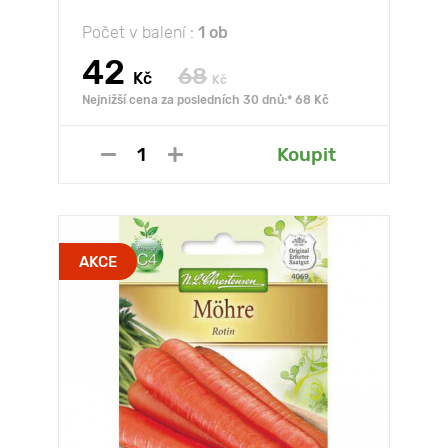
Počet v balení :
1 ob
42
68
Kč
Kč
Nejnižší cena za posledních 30 dnů:* 68 Kč
Koupit
AKCE