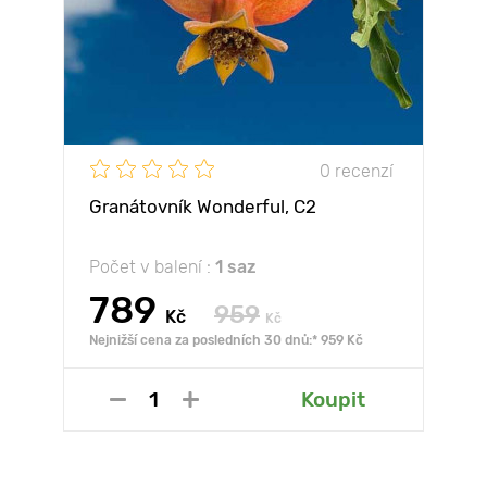
0 recenzí
Granátovník Wonderful, С2
Počet v balení :
1 saz
789
959
Kč
Kč
Nejnižší cena za posledních 30 dnů:* 959 Kč
Koupit