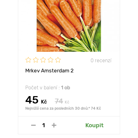
0 recenzí
Mrkev Amsterdam 2
Počet v balení :
1 ob
45
74
Kč
Kč
Nejnižší cena za posledních 30 dnů:* 74 Kč
Koupit