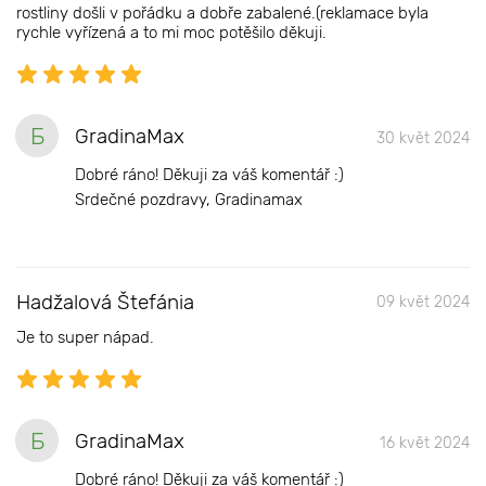
rostliny došli v pořádku a dobře zabalené.(reklamace byla
rychle vyřízená a to mi moc potěšilo děkuji.
Б
GradinaMax
30 květ 2024
Dobré ráno! Děkuji za váš komentář :)
Srdečné pozdravy, Gradinamax
Hadžalová Štefánia
09 květ 2024
Je to super nápad.
Б
GradinaMax
16 květ 2024
Dobré ráno! Děkuji za váš komentář :)