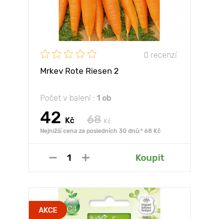
0 recenzí
Mrkev Rote Riesen 2
Počet v balení :
1 ob
42
68
Kč
Kč
Nejnižší cena za posledních 30 dnů:* 68 Kč
Koupit
AKCE