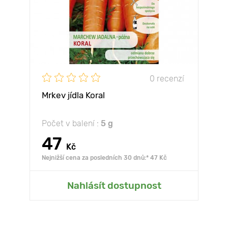
0 recenzí
Mrkev jídla Koral
Počet v balení :
5 g
47
Kč
Nejnižší cena za posledních 30 dnů:* 47 Kč
Nahlásít dostupnost