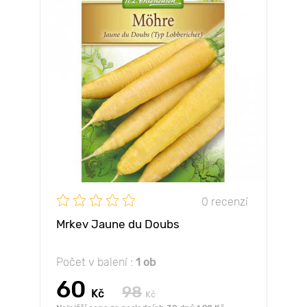
0 recenzí
Mrkev Jaune du Doubs
Počet v balení :
1 ob
60
98
Kč
Kč