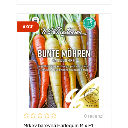
AKCE
0 recenzí
Mrkev barevná Harlequin Mix F1