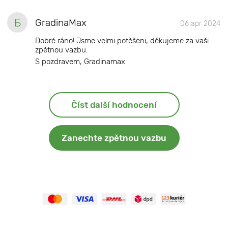
Б
GradinaMax
06 apr 2024
Dobré ráno! Jsme velmi potěšeni, děkujeme za vaši
zpětnou vazbu.
S pozdravem, Gradinamax
Číst další hodnocení
Zanechte zpětnou vazbu