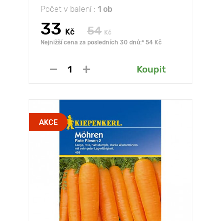
Počet v balení :
1 ob
33
54
Kč
Kč
Nejnižší cena za posledních 30 dnů:* 54 Kč
Koupit
AKCE