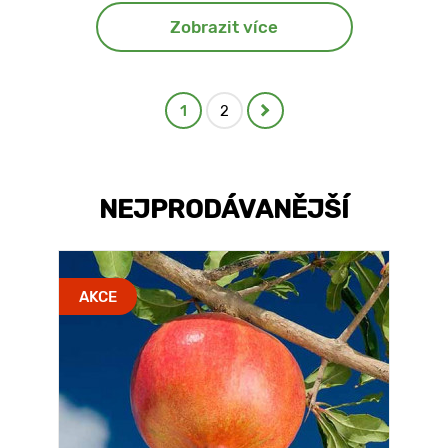
Zobrazit více
1
2
NEJPRODÁVANĚJŠÍ
AKCE