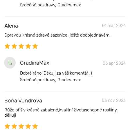
Srdečné pozdravy, Gradinamax
Alena
01 mar 2024
Opravdu krásné zdravé sazenice ,ještě doobjednávám.
Б
GradinaMax
06 apr 2024
Dobré ráno! Děkuji za váš komentář :)
Srdečné pozdravy, Gradinamax
Soňa Vundrova
03 nov 2023
Růže přišly krásně zabalené,kvalitní životaschopné rostliny,
děkuji