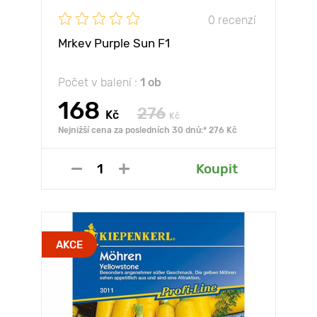
0 recenzí
Mrkev Purple Sun F1
Počet v balení :
1 ob
168
276
Kč
Kč
Nejnižší cena za posledních 30 dnů:* 276 Kč
Koupit
AKCE