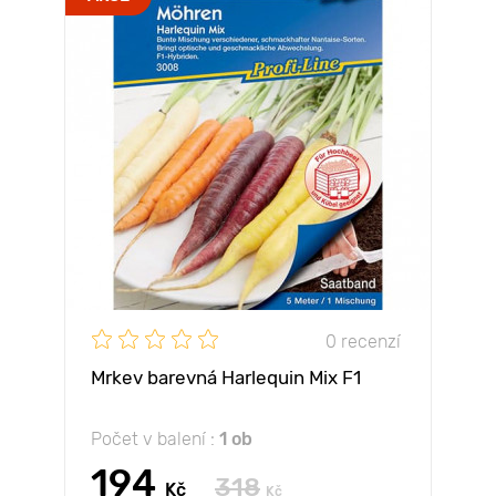
0 recenzí
Mrkev barevná Harlequin Mix F1
Počet v balení :
1 ob
194
318
Kč
Kč