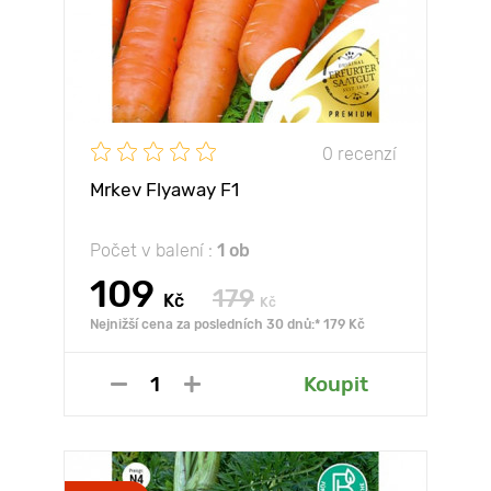
0 recenzí
Mrkev Flyaway F1
Počet v balení :
1 ob
109
179
Kč
Kč
Nejnižší cena za posledních 30 dnů:* 179 Kč
Koupit