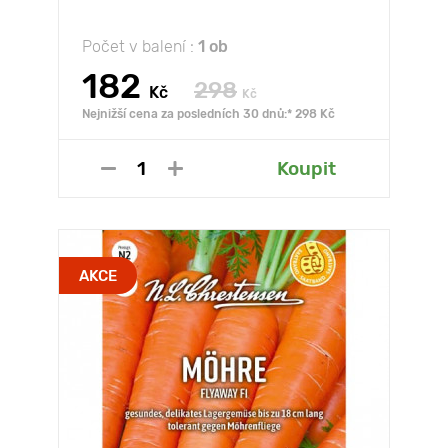
Počet v balení :
1 ob
182
298
Kč
Kč
Nejnižší cena za posledních 30 dnů:* 298 Kč
Koupit
AKCE