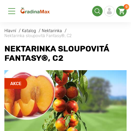
0
Hlavní
Katalog
Nektarinka
Nektarinka sloupovitá Fantasy®, C2
NEKTARINKA SLOUPOVITÁ
FANTASY®, C2
AKCE