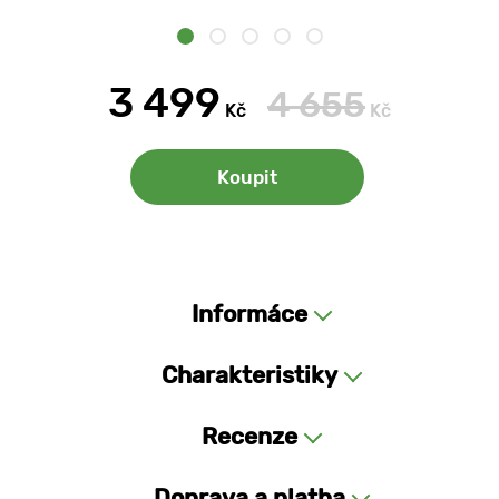
3 499
4 655
Kč
Kč
Koupit
Informáce
Charakteristiky
Recenze
Doprava a platba