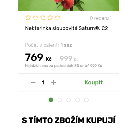
0 recenzí
Nektarinka sloupovitá Saturn®, C2
Počet v balení :
1 saz
769
999
Kč
Kč
Nejnižší cena za posledních 30 dnů:* 999 Kč
Koupit
S TÍMTO ZBOŽÍM KUPUJÍ