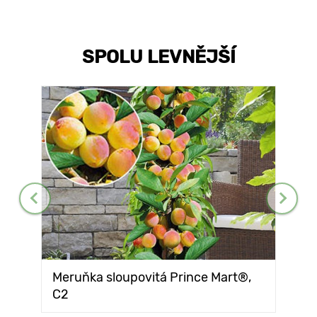
SPOLU LEVNĚJŠÍ
Meruňka sloupovitá Prince Mart®,
C2