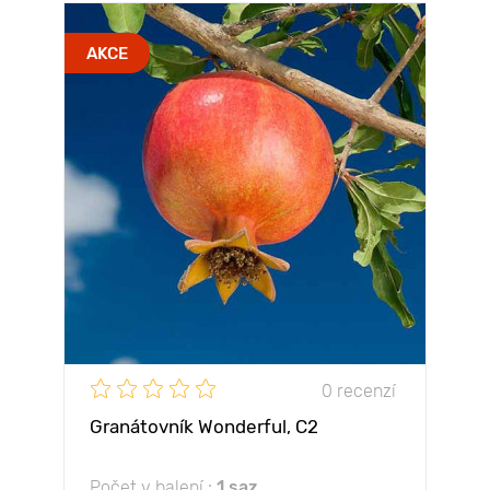
AKCE
0 recenzí
Granátovník Wonderful, С2
Počet v balení :
1 saz