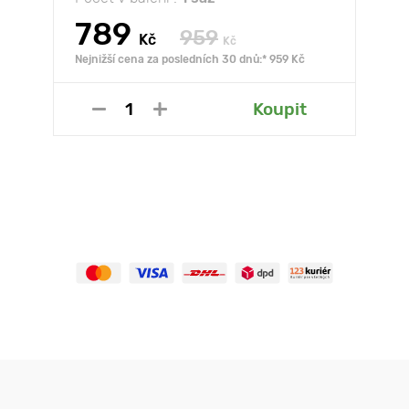
789
959
Kč
Kč
Nejnižší cena za posledních 30 dnů:* 959 Kč
Koupit