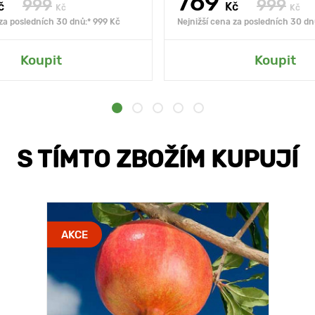
769
999
999
č
Kč
Kč
Kč
 za posledních 30 dnů:* 999 Kč
Nejnižší cena za posledních 30 dn
Koupit
Koupit
S TÍMTO ZBOŽÍM KUPUJÍ
AKCE