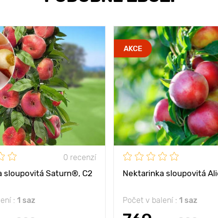
AKCE
0 recenzí
a sloupovitá Saturn®, C2
Nektarinka sloupovitá Al
ení :
1 saz
Počet v balení :
1 saz