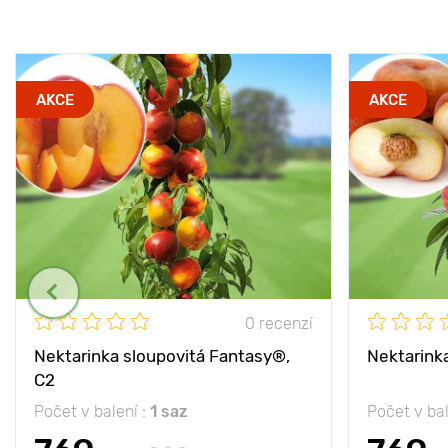
AKCE
AKCE
0 recenzí
Nektarinka sloupovitá Fantasy®,
Nektarink
C2
Počet v balení :
1 saz
Počet v bal