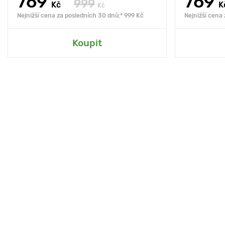
769
769
999
Kč
K
Kč
Nejnižší cena za posledních 30 dnů:* 999 Kč
Nejnižší cena
Koupit