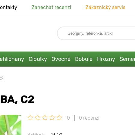
ontakty
Zanechat recenzi
Zákaznický servis
ehličnany
Cibulky
Ovocné
Bobule
Hrozny
Seme
C2
BA, C2
0
0 recenzí