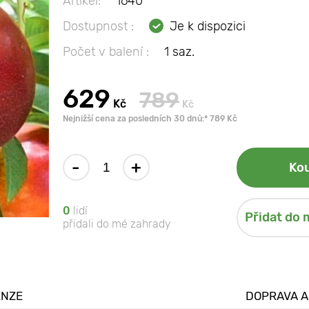
Artikel:
1640
Dostupnost :
Je k dispozici
Počet v balení :
1 saz.
629
789
Kč
Kč
Nejnižší cena za posledních 30 dnů:* 789 Kč
-
+
Kou
0
lidí
Přidat do 
přidali do mé zahrady
ENZE
DOPRAVA A