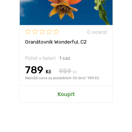
0 recenzí
Granátovník Wonderful, С2
Počet v balení :
1 saz
789
959
Kč
Kč
Nejnižší cena za posledních 30 dnů:* 959 Kč
Koupit