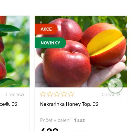
AKCE
NOVINKY
0 recenzí
0 recenzí
ice®, C2
Nekrarinka Honey Top, C2
Počet v balení :
1 saz