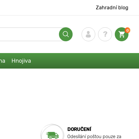
Zahradní blog
0
na
Hnojiva
DORUČENÍ
Odesílání poštou pouze za