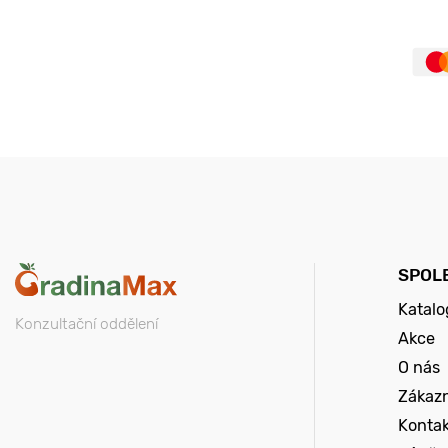
SPOL
Katalo
Konzultační oddělení
Akce
O nás
Zákazn
Konta