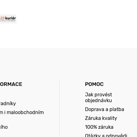
FORMACE
POMOC
Jak provést
objednávku
radníky
Doprava a platba
m i maloobchodním
Záruka kvality
cího
100% záruka
Otázky a odpovědi