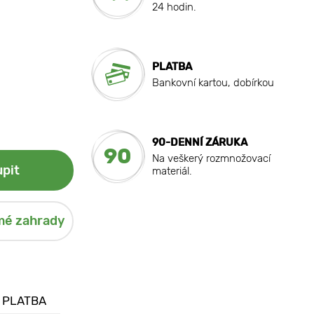
24 hodin.
PLATBA
Bankovní kartou, dobírkou
90-DENNÍ ZÁRUKA
90
Na veškerý rozmnožovací
pit
materiál.
mé zahrady
 PLATBA