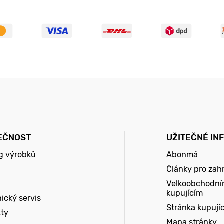
EČNOST
UŽITEČNÉ IN
g výrobků
Abonmá
Články pro zah
Velkoobchodní
kupujícím
ický servis
Stránka kupují
kty
Mapa stránky