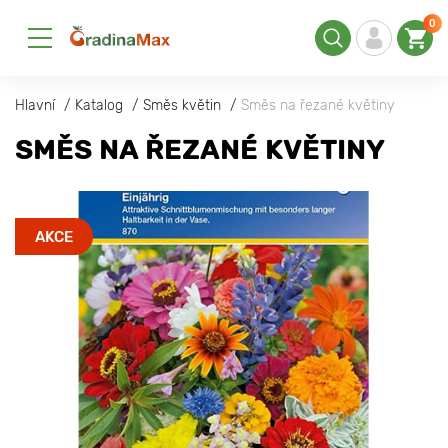
0
Hlavní
Katalog
Směs květin
Směs na řezané květiny
SMĚS NA ŘEZANÉ KVĚTINY
AKCE