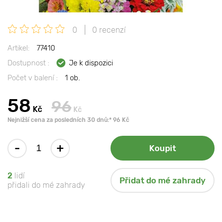
0
0 recenzí
Artikel:
77410
Dostupnost :
Je k dispozici
Počet v balení :
1 ob.
58
96
Kč
Kč
Nejnižší cena za posledních 30 dnů:* 96 Kč
-
+
Koupit
2
lidí
Přidat do mé zahrady
přidali do mé zahrady