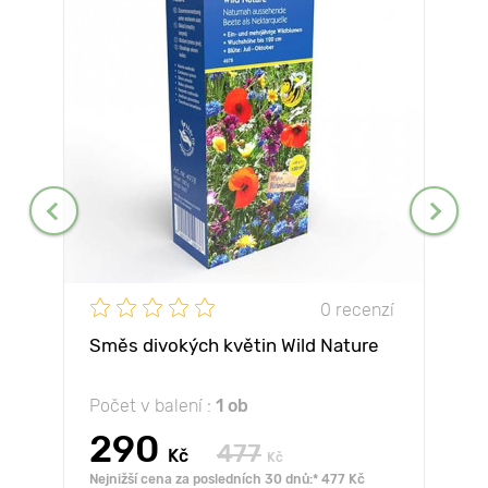
0 recenzí
Směs divokých květin Wild Nature
Počet v balení :
1 ob
290
477
Kč
Kč
Nejnižší cena za posledních 30 dnů:* 477 Kč