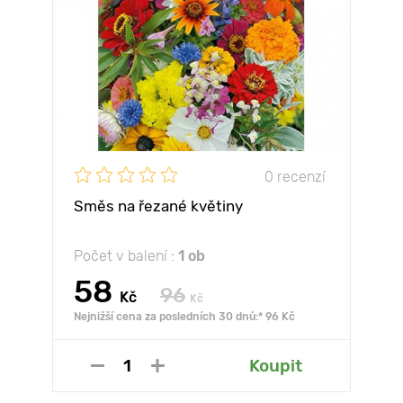
0 recenzí
Směs na řezané květiny
Počet v balení :
1 ob
58
96
Kč
Kč
Nejnižší cena za posledních 30 dnů:* 96 Kč
Koupit