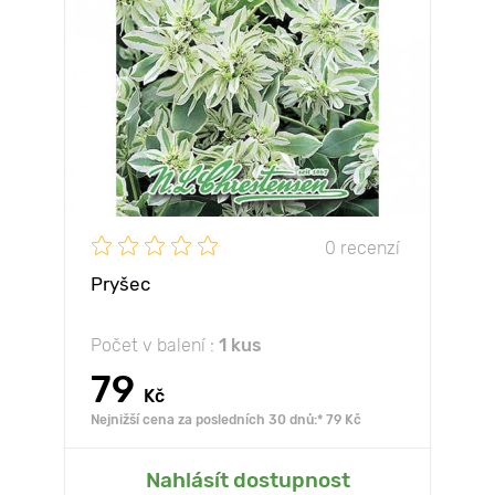
0 recenzí
Pryšec
Počet v balení :
1 kus
79
Kč
Nejnižší cena za posledních 30 dnů:* 79 Kč
Nahlásít dostupnost