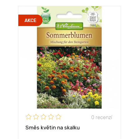
AKCE
0 recenzí
Směs květin na skalku