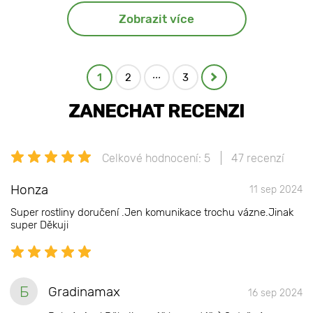
Zobrazit více
...
1
2
3
ZANECHAT RECENZI
Celkové hodnocení: 5
47 recenzí
Honza
11 sep 2024
Super rostliny doručení .Jen komunikace trochu vázne.Jinak
super Děkuji
Б
Gradinamax
16 sep 2024