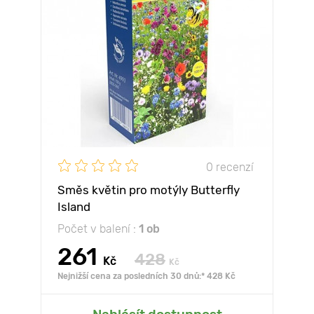
0 recenzí
Směs květin pro motýly Butterfly
Island
Počet v balení :
1 ob
261
428
Kč
Kč
Nejnižší cena za posledních 30 dnů:* 428 Kč