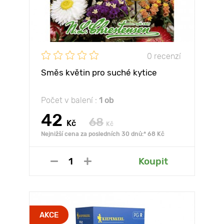
0 recenzí
Směs květin pro suché kytice
Počet v balení :
1 ob
42
68
Kč
Kč
Nejnižší cena za posledních 30 dnů:* 68 Kč
Koupit
AKCE