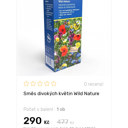
0 recenzí
Směs divokých květin Wild Nature
Počet v balení :
1 ob
290
477
Kč
Kč