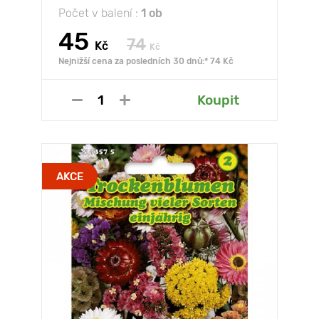
Počet v balení :
1 ob
45
74
Kč
Kč
Nejnižší cena za posledních 30 dnů:* 74 Kč
Koupit
AKCE