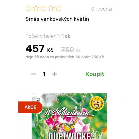
0 recenzí
Směs venkovských květin
Počet v balení :
1 ob
457
750
Kč
Kč
Nejnižší cena za posledních 30 dnů:* 750 Kč
Koupit
AKCE