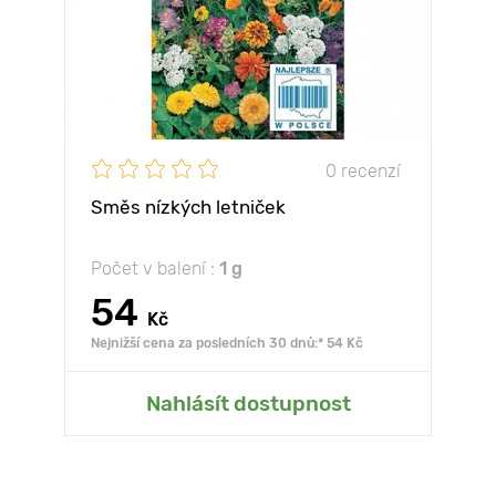
0 recenzí
Směs nízkých letniček
Počet v balení :
1 g
54
Kč
Nejnižší cena za posledních 30 dnů:* 54 Kč
Nahlásít dostupnost