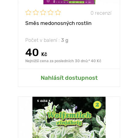
0 recenzí
Směs medonosných rostlin
Počet v balení :
3 g
40
Kč
Nejnižší cena za posledních 30 dnů:* 40 Kč
Nahlásít dostupnost