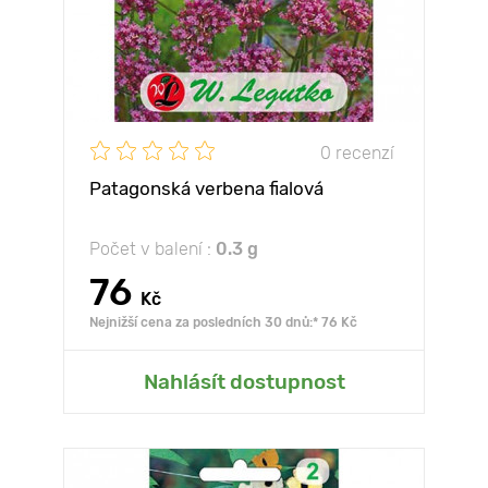
0 recenzí
Patagonská verbena fialová
Počet v balení :
0.3 g
76
Kč
Nejnižší cena za posledních 30 dnů:* 76 Kč
Nahlásít dostupnost