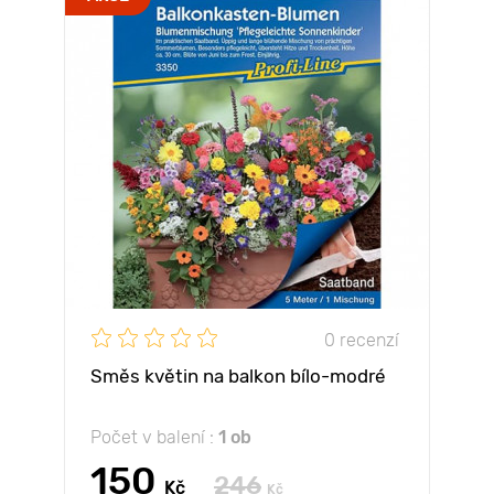
0 recenzí
Směs květin na balkon bílo-modré
Počet v balení :
1 ob
150
246
Kč
Kč