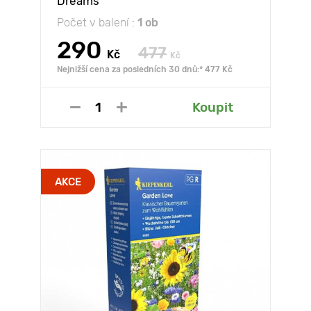
Dreams
Počet v balení :
1 ob
290
477
Kč
Kč
Nejnižší cena za posledních 30 dnů:* 477 Kč
Koupit
AKCE