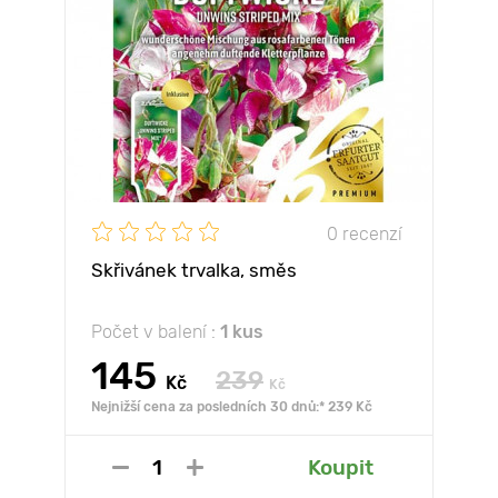
0 recenzí
Skřivánek trvalka, směs
Počet v balení :
1 kus
145
239
Kč
Kč
Nejnižší cena za posledních 30 dnů:* 239 Kč
Koupit