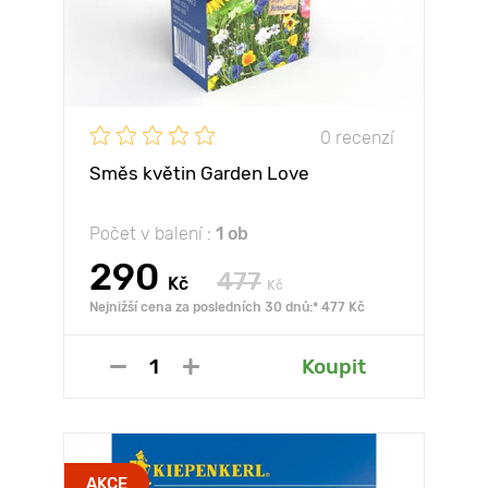
0 recenzí
Směs květin Garden Love
Počet v balení :
1 ob
290
477
Kč
Kč
Nejnižší cena za posledních 30 dnů:* 477 Kč
Koupit
AKCE