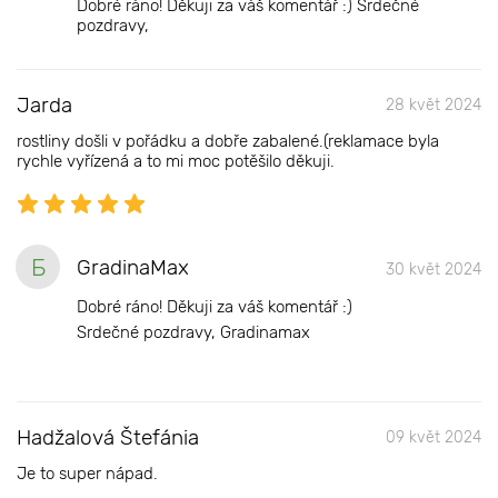
Dobré ráno! Děkuji za váš komentář :) Srdečné
pozdravy,
Jarda
28 květ 2024
rostliny došli v pořádku a dobře zabalené.(reklamace byla
rychle vyřízená a to mi moc potěšilo děkuji.
Б
GradinaMax
30 květ 2024
Dobré ráno! Děkuji za váš komentář :)
Srdečné pozdravy, Gradinamax
Hadžalová Štefánia
09 květ 2024
Je to super nápad.