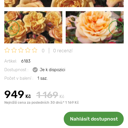
0
0 recenzí
Artikel:
6183
Dostupnost :
Je k dispozici
Počet v balení :
1 saz.
949
1 169
Kč
Kč
Nejnižší cena za posledních 30 dnů:* 1 169 Kč
Nahlásít dostupnost