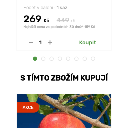
Počet v balení :
1 saz
269
449
Kč
Kč
Nejnižší cena za posledních 30 dnů:* 159 Kč
Koupit
S TÍMTO ZBOŽÍM KUPUJÍ
AKCE