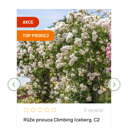
AKCE
TOP PRODEJ
0 recenzí
Růže pnouca Climbing Iceberg, C2