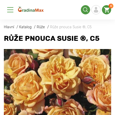
0
Hlavní
Katalog
Růže
Růže pnouca Susie ®, С5
RŮŽE PNOUCA SUSIE ®, С5