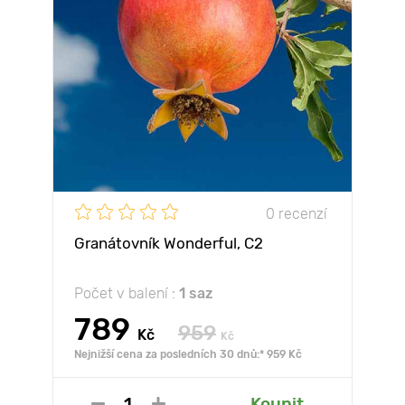
0 recenzí
Granátovník Wonderful, С2
Počet v balení :
1 saz
789
959
Kč
Kč
Nejnižší cena za posledních 30 dnů:* 959 Kč
Koupit