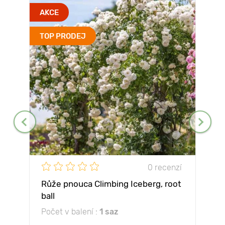
AKCE
TOP PRODEJ
0 recenzí
Růže pnouca Climbing Iceberg, root
ball
Počet v balení :
1 saz