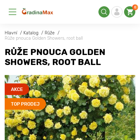
0
Hlavní
Katalog
Růže
Růže pnouca Golden Showers, root ball
RŮŽE PNOUCA GOLDEN
SHOWERS, ROOT BALL
AKCE
TOP PRODEJ