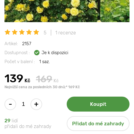
5
1 recenze
Artikel:
2157
Dostupnost :
Je k dispozici
Počet v balení :
1 saz.
139
169
Kč
Kč
Nejnižší cena za posledních 30 dnů:* 169 Kč
-
+
Koupit
29
lidí
Přidat do mé zahrady
přidali do mé zahrady