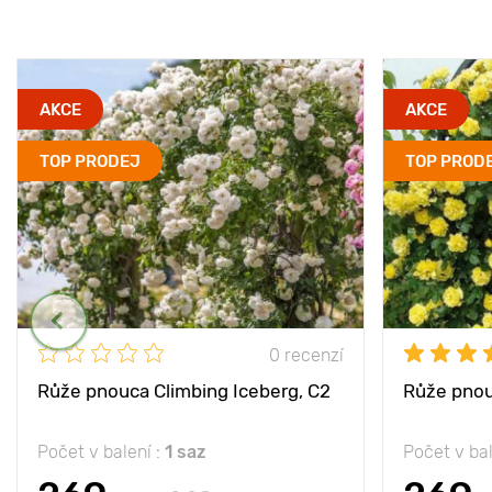
AKCE
AKCE
TOP PRODEJ
TOP PROD
0 recenzí
Růže pnouca Climbing Iceberg, C2
Růže pnou
Počet v balení :
1 saz
Počet v bal