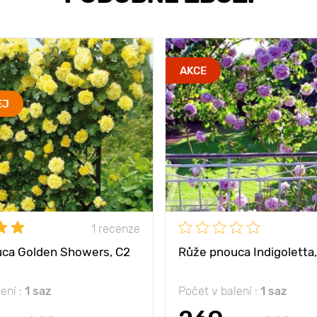
AKCE
EJ
1 recenze
ca Golden Showers, C2
Růže pnouca Indigoletta
ení :
1 saz
Počet v balení :
1 saz