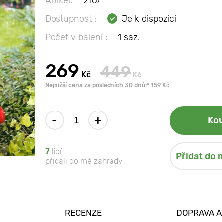
Artikel:
2167
Dostupnost :
Je k dispozici
Počet v balení :
1 saz.
269
449
Kč
Kč
Nejnižší cena za posledních 30 dnů:* 159 Kč
-
+
Kou
7
lidí
Přidat do 
přidali do mé zahrady
RECENZE
DOPRAVA A