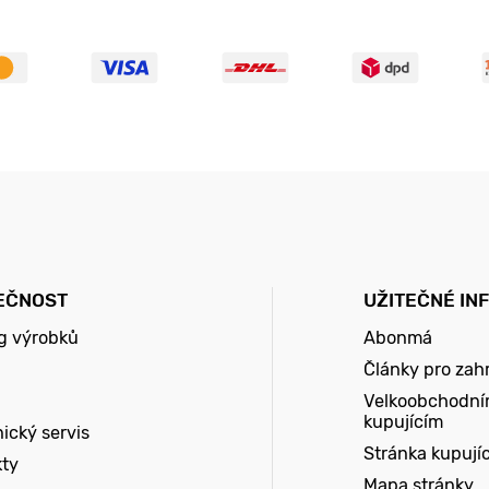
EČNOST
UŽITEČNÉ IN
g výrobků
Abonmá
Články pro zah
Velkoobchodní
kupujícím
ický servis
Stránka kupují
kty
Mapa stránky