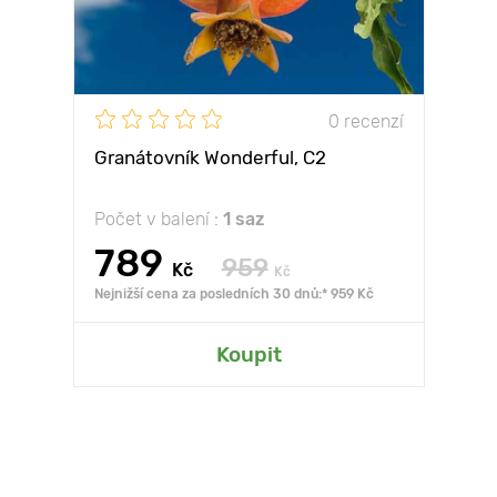
0 recenzí
Granátovník Wonderful, С2
Počet v balení :
1 saz
789
959
Kč
Kč
Nejnižší cena za posledních 30 dnů:* 959 Kč
Koupit