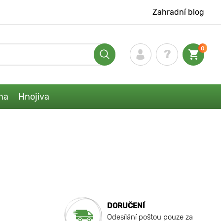
Zahradní blog
0
na
Hnojiva
DORUČENÍ
Odesílání poštou pouze za