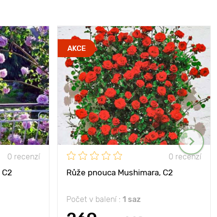
AKCE
0 recenzí
0 recenzí
, C2
Růže pnouca Mushimara, C2
Počet v balení :
1 saz