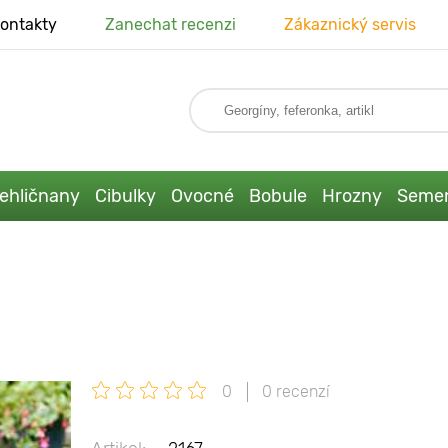
ontakty
Zanechat recenzi
Zákaznický servis
ehličnany
Cibulky
Ovocné
Bobule
Hrozny
Seme
0
0 recenzí