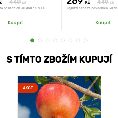
269
449
449
č
Kč
Kč
Kč
 za posledních 30 dnů:* 159 Kč
Nejnižší cena za posledních 30 dn
Koupit
Koupit
S TÍMTO ZBOŽÍM KUPUJÍ
AKCE