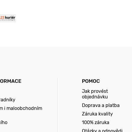
FORMACE
POMOC
Jak provést
objednávku
radníky
Doprava a platba
m i maloobchodním
Záruka kvality
cího
100% záruka
Otázky a odpovědi