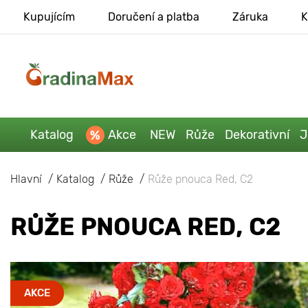
Kupujícím
Doručení a platba
Záruka
K
Katalog
Akce
NEW
Růže
Dekorativní
J
Hlavní
Katalog
Růže
Růže pnouca Red, C2
RŮŽE PNOUCA RED, C2
AKCE