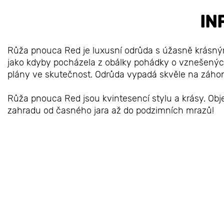
IN
Růža pnouca Red je luxusní odrůda s úžasně krásnými 
jako kdyby pocházela z obálky pohádky o vznešených 
plány ve skutečnost. Odrůda vypadá skvěle na záhon
Růža pnouca Red jsou kvintesencí stylu a krásy. Obje
zahradu od časného jara až do podzimních mrazů!