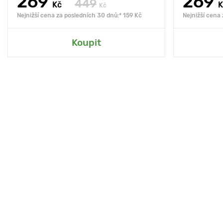
269
269
449
Kč
K
Kč
Nejnižší cena za posledních 30 dnů:* 159 Kč
Nejnižší cena
Koupit