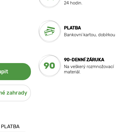
24 hodin.
PLATBA
Bankovní kartou, dobírkou
90-DENNÍ ZÁRUKA
90
Na veškerý rozmnožovací
pit
materiál.
mé zahrady
 PLATBA