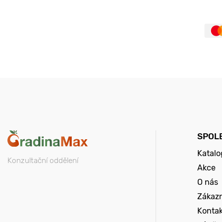
SPOL
Katalo
Konzultační oddělení
Akce
O nás
Zákazn
Konta