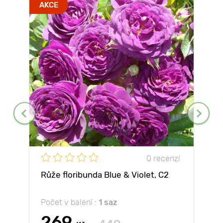
AKCE
0 recenzí
Růže floribunda Blue & Violet, C2
Počet v balení :
1 saz
269