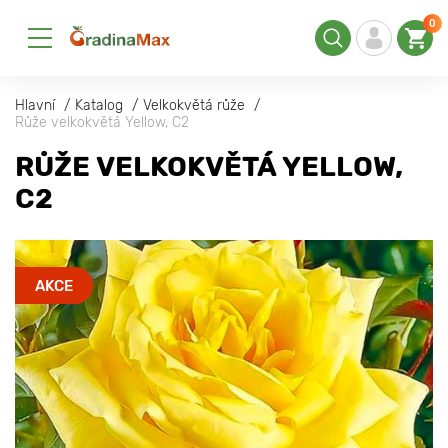
0
Hlavní
Katalog
Velkokvětá růže
Růže velkokvětá Yellow, C2
RŮŽE VELKOKVĚTÁ YELLOW,
C2
AKCE