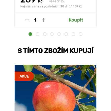
449
Kč
Kč
Nejnižší cena za posledních 30 dnů:* 159 Kč
Koupit
S TÍMTO ZBOŽÍM KUPUJÍ
AKCE