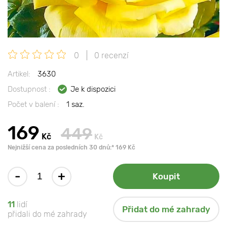
0
0 recenzí
Artikel:
3630
Dostupnost :
Je k dispozici
Počet v balení :
1 saz.
169
449
Kč
Kč
Nejnižší cena za posledních 30 dnů:* 169 Kč
-
+
Koupit
11
lidí
Přidat do mé zahrady
přidali do mé zahrady