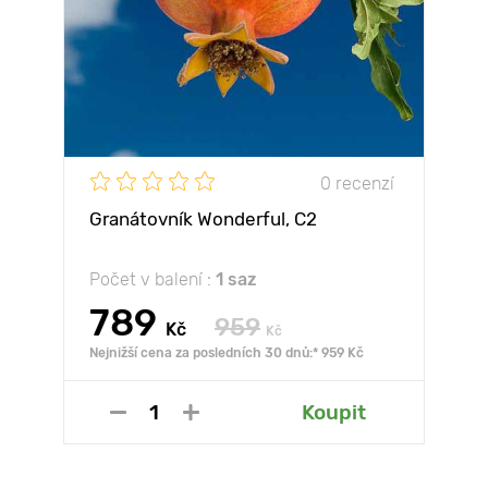
0 recenzí
Granátovník Wonderful, С2
Počet v balení :
1 saz
789
959
Kč
Kč
Nejnižší cena za posledních 30 dnů:* 959 Kč
Koupit