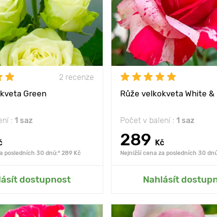
mezi
50 - 100 cm
Vzdálenost mezi
rostlinami
slunce
Poloha
nost
mrazuvzdorný
Mrazuvzdornost
mr
2 recenze
okveta Green
Růže velkokveta White &
ení :
1 saz
Počet v balení :
1 saz
289
č
Kč
za posledních 30 dnů:* 289 Kč
Nejnižší cena za posledních 30 dnů
at do mé zahrady
Přidat do mé zah
lásít dostupnost
Nahlásít dostup