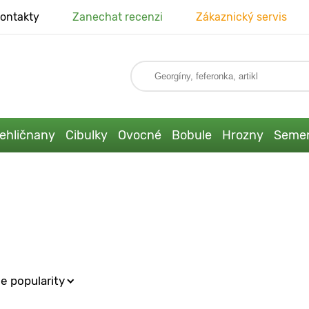
ontakty
Zanechat recenzi
Zákaznický servis
ehličnany
Cibulky
Ovocné
Bobule
Hrozny
Seme
e popularity