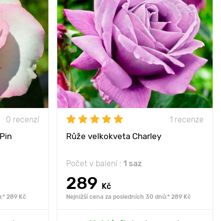
r s efektními
Vlastnosti
působivá odrůda,
květinami
jedinečné zbarvení
80 - 100 cm
Výška rostliny
80 - 100 cm
50 - 100 cm
Vzdálenost mezi
50 - 100 cm
rostlinami
slunce
Poloha
slunce
azuvzdorný
Mrazuvzdornost
mrazuvzdorný
0 recenzí
1 recenze
Pin
Růže velkokveta Charley
Počet v balení :
1 saz
289
Kč
:* 289 Kč
Nejnižší cena za posledních 30 dnů:* 289 Kč