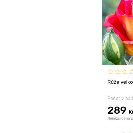
Vlastnosti
Výška rostli
Vzdálenost 
rostlinami
Poloha
Mrazuvzdor
Růže velko
Počet v bal
289
K
Nejnižší cena 