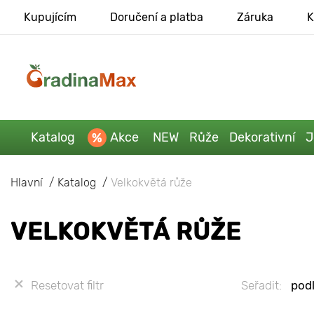
Kupujícím
Doručení a platba
Záruka
K
Katalog
Akce
NEW
Růže
Dekorativní
J
Hlavní
Katalog
Velkokvětá růže
VELKOKVĚTÁ RŮŽE
Resetovat filtr
Seřadit:
podl