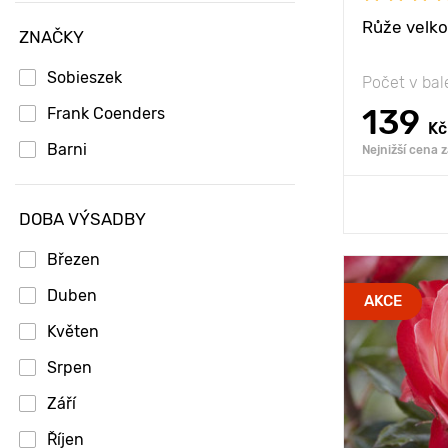
Růže velkok
ZNAČKY
Sobieszek
Počet v bal
139
Frank Coenders
Kč
Barni
Nejnižší cena 
Přid
DOBA VÝSADBY
Březen
Duben
Type pots
AKCE
Květen
Věk sazenice
Srpen
Vlastnosti
Září
Říjen