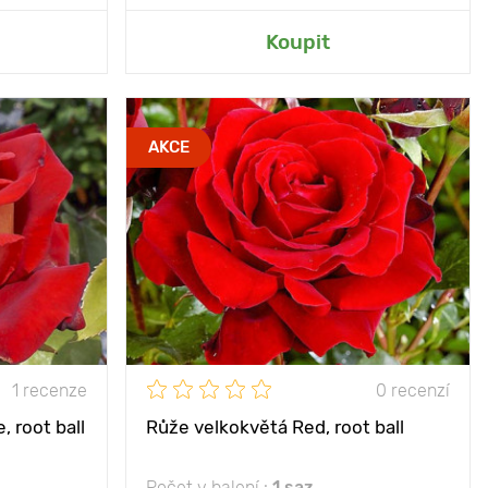
rady
Přidat do mé zahrady
Koupit
kořenový bal
Vlastnosti
vytváří romantickou
AKCE
náladu
2 roky
Výška rostliny
80 - 100 cm
nzivní barva
áří zahradu.
Vzdálenost mezi
50 - 100 cm
rostlinami
100 cm, šířka
keře 80 cm
Poloha
slunce
50 - 100 cm
Mrazuvzdornost
mrazuvzdorný
1 recenze
0 recenzí
unečné místo
, root ball
Růže velkokvětá Red, root ball
- 23°С
Počet v balení :
1 saz