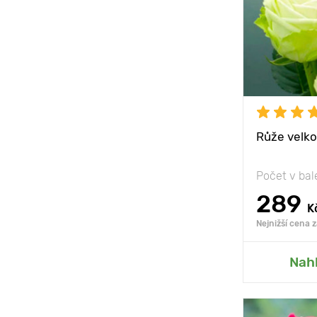
Vzdálenost 
rostlinami
Poloha
Mrazuvzdor
Růže velk
Počet v bal
289
K
Nejnižší cena 
Přid
Nah