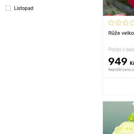
Výška rostli
Listopad
Vzdálenost 
rostlinami
Růže velko
Poloha
Mrazuvzdor
Počet v bal
949
K
Nejnižší cena 
Přid
Vlastnosti
Výška rostli