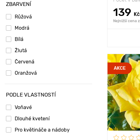
ZBARVENÍ
139
Kč
Růžová
Nejnižší cena 
Modrá
Přid
Bílá
Žlutá
Červená
Vlastnosti
AKCE
Oranžová
Výška rostli
PODLE VLASTNOSTÍ
Vzdálenost 
rostlinami
Voňavé
Poloha
Dlouhé kvetení
Mrazuvzdor
Pro květináče a nádoby