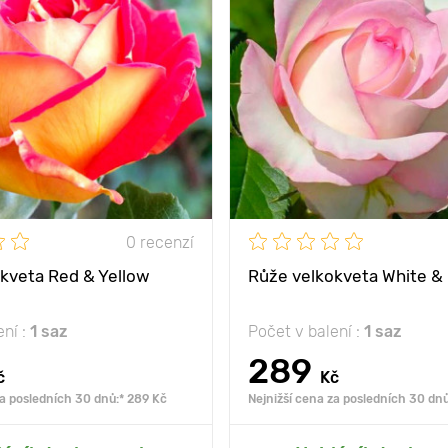
jedinečné zbarvení
Vlastnosti
kultiva
elegantních květin
ny
80 - 100 cm
Výška rostliny
mezi
50 - 100 cm
Vzdálenost mezi
rostlinami
slunce
Poloha
nost
mrazuvzdorný
Mrazuvzdornost
mr
0 recenzí
kveta Red & Yellow
Růže velkokveta White & 
ení :
1 saz
Počet v balení :
1 saz
289
č
Kč
za posledních 30 dnů:* 289 Kč
Nejnižší cena za posledních 30 dnů