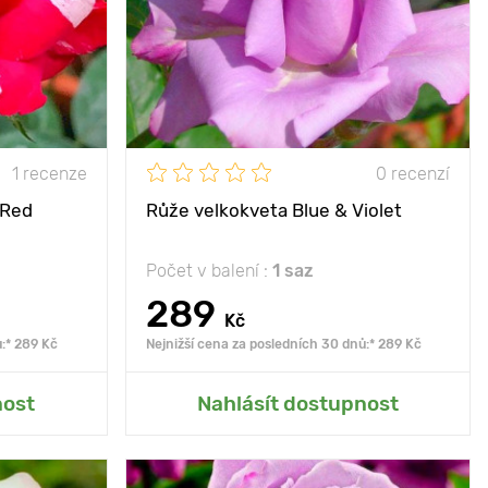
50 - 100 cm
Vzdálenost mezi
50 - 100 cm
rostlinami
slunce
Poloha
slunce
azuvzdorný
Mrazuvzdornost
mrazuvzdorný
1 recenze
0 recenzí
 Red
Růže velkokveta Blue & Violet
Počet v balení :
1 saz
289
Kč
:* 289 Kč
Nejnižší cena za posledních 30 dnů:* 289 Kč
rady
Přidat do mé zahrady
nost
Nahlásít dostupnost