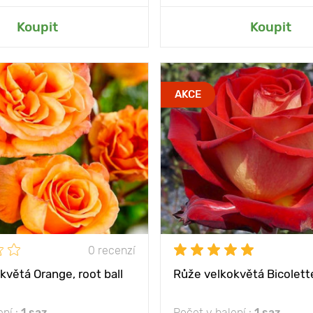
at do mé zahrady
Přidat do mé zah
Koupit
Koupit
řezané vydrží dlouho
Type pots
AKCE
ny
80 - 100 cm
Věk sazenice
mezi
50 - 100 cm
Vlastnosti
Inte
rozz
slunce
Výška rostliny
80 - 
nost
mrazuvzdorný
Vzdálenost mezi
rostlinami
0 recenzí
Poloha
sl
květá Orange, root ball
Růže velkokvětá Bicolette
Mrazuvzdornost
ení :
1 saz
Počet v balení :
1 saz