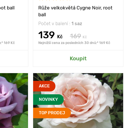
Poloha
slunečné místo
ot ball
Růže velkokvětá Cygne Noir, root
ball
Mrazuvzdornost
- 23°С
Počet v balení :
1 saz
139
169
Kč
Kč
:* 169 Kč
Nejnižší cena za posledních 30 dnů:* 169 Kč
rady
Přidat do mé zahrady
Koupit
C5
Type pots
C5
AKCE
3 roky
Věk sazenice
3 roky
NOVINKY
 lila zbarvení
Vlastnosti
Perleťově růžová
 mezi růžemi
poupata vypadají
TOP PRODEJ
vzácné
nádherně a stylově.
100 cm, šířka
Výška rostliny
100 - 120 cm, šířka