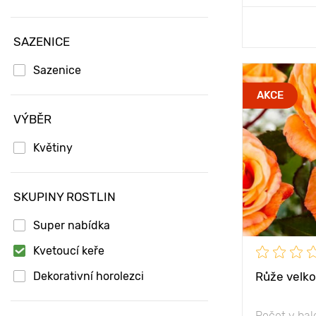
Přid
SAZENICE
Sazenice
Vlastnosti
AKCE
VÝBĚR
Výška rostli
Květiny
Vzdálenost 
rostlinami
Poloha
SKUPINY ROSTLIN
Mrazuvzdor
Super nabídka
Kvetoucí keře
Dekorativní horolezci
Růže velko
Počet v bal