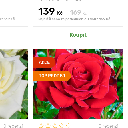
139
169
Kč
Kč
:* 169 Kč
Nejnižší cena za posledních 30 dnů:* 169 Kč
rady
Přidat do mé zahrady
Koupit
ta, elegance,
Type pots
kořenový bal
AKCE
istikovanost
Věk sazenice
2 roky
TOP PRODEJ
80 - 100 cm
Vlastnosti
Sametové květy
50 - 100 cm
klasického tvaru
Výška rostliny
70 - 80 cm, šířka keře
slunce
70 cm
azuvzdorný
Vzdálenost mezi
50 - 100 cm
rostlinami
0 recenzí
0 recenzí