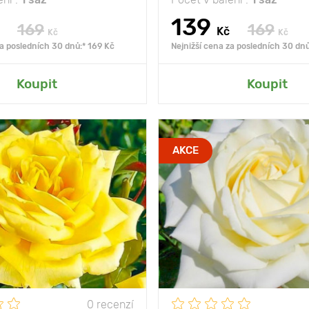
139
169
169
Kč
Kč
Kč
za posledních 30 dnů:* 169 Kč
Nejnižší cena za posledních 30 dnů
at do mé zahrady
Přidat do mé zah
Koupit
Koupit
sytě žluté nádherné
Vlastnosti
čisto
AKCE
květiny
sof
ny
80 - 100 cm
Výška rostliny
mezi
50 - 100 cm
Vzdálenost mezi
rostlinami
slunce
Poloha
nost
mrazuvzdorný
Mrazuvzdornost
mr
0 recenzí