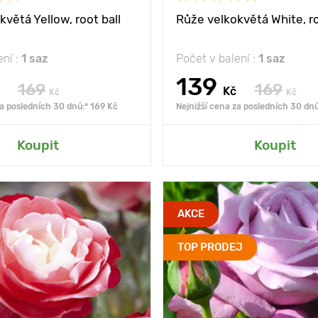
větá Yellow, root ball
Růže velkokvětá White, ro
ení :
1 saz
Počet v balení :
1 saz
139
169
169
Kč
Kč
Kč
za posledních 30 dnů:* 169 Kč
Nejnižší cena za posledních 30 dnů
at do mé zahrady
Přidat do mé zah
Koupit
Koupit
C3
Type pots
AKCE
3 roky
Věk sazenice
TOP PRODEJ
Poupata vypadají jako
Vlastnosti
Stříbřitě
zmrzlinové koule s
poupat,
jahodovou
marmeládou.
Výška rostliny
80 - 