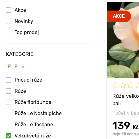
Akce
Type pots
AKCE
Novinky
Věk sazenice
Top prodej
Vlastnosti
KATEGORIE
Výška rostli
P
R
V
Vzdálenost 
Pnoucí růže
rostlinami
Růže
Poloha
Růže velko
Růže floribunda
ball
Mrazuvzdor
Počet v bal
Růže Le Nostalgiche
139
Růže Le Toscane
Kč
Nejnižší cena 
Velkokvětá růže