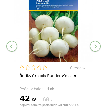
0 recenzí
Ředkvička bíla Runder Weisser
Počet v balení :
1 ob
42
68
Kč
Kč
Nejnižší cena za posledních 30 dnů:* 68 Kč