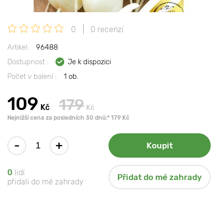
0
0 recenzí
Artikel:
96488
Dostupnost :
Je k dispozici
Počet v balení :
1 ob.
109
179
Kč
Kč
Nejnižší cena za posledních 30 dnů:* 179 Kč
-
+
Koupit
0
lidí
Přidat do mé zahrady
přidali do mé zahrady