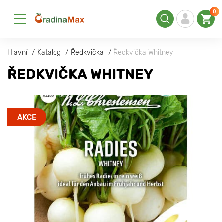
0
Hlavní
Katalog
Ředkvička
Ředkvička Whitney
ŘEDKVIČKA WHITNEY
AKCE