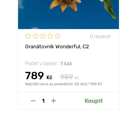
0 recenzí
Granátovník Wonderful, С2
Počet v balení :
1 saz
789
959
Kč
Kč
Nejnižší cena za posledních 30 dnů:* 959 Kč
Koupit