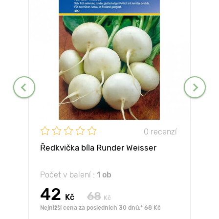
0 recenzí
Ředkvička bíla Runder Weisser
Počet v balení :
1 ob
42
68
Kč
Kč
Nejnižší cena za posledních 30 dnů:* 68 Kč