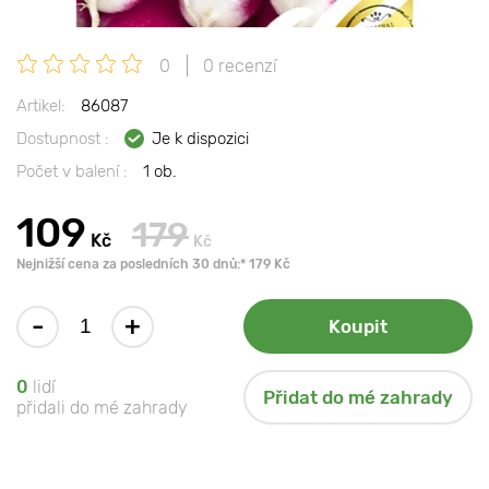
0
0 recenzí
Artikel:
86087
Dostupnost :
Je k dispozici
Počet v balení :
1 ob.
109
179
Kč
Kč
Nejnižší cena za posledních 30 dnů:* 179 Kč
-
+
Koupit
0
lidí
Přidat do mé zahrady
přidali do mé zahrady