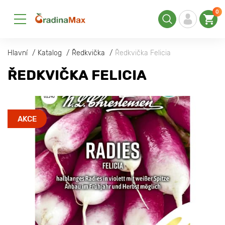
0
Hlavní
Katalog
Ředkvička
Ředkvička Felicia
ŘEDKVIČKA FELICIA
AKCE