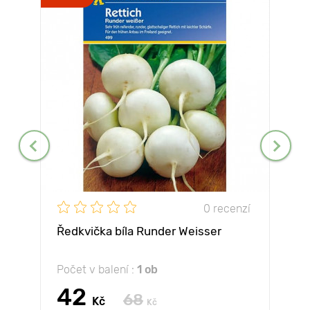
0 recenzí
Ředkvička bíla Runder Weisser
Počet v balení :
1 ob
42
68
Kč
Kč