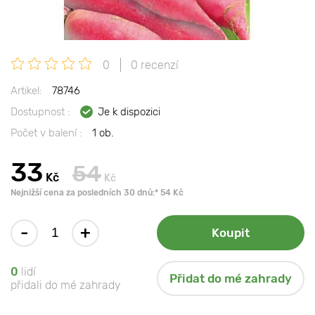
0
0 recenzí
Artikel:
78746
Dostupnost :
Je k dispozici
Počet v balení :
1 ob.
33
54
Kč
Kč
Nejnižší cena za posledních 30 dnů:* 54 Kč
-
+
Koupit
0
lidí
Přidat do mé zahrady
přidali do mé zahrady