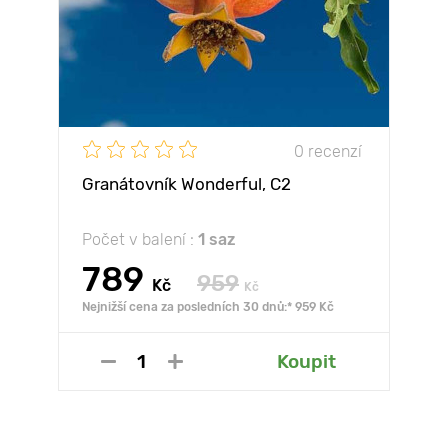
0 recenzí
Granátovník Wonderful, С2
Počet v balení :
1 saz
789
959
Kč
Kč
Nejnižší cena za posledních 30 dnů:* 959 Kč
Koupit