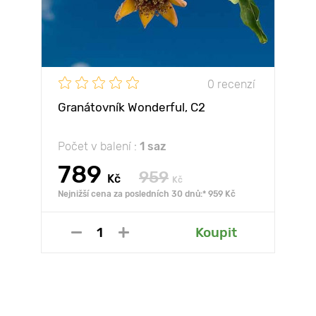
0 recenzí
Granátovník Wonderful, С2
Počet v balení :
1 saz
789
959
Kč
Kč
Nejnižší cena za posledních 30 dnů:* 959 Kč
Koupit