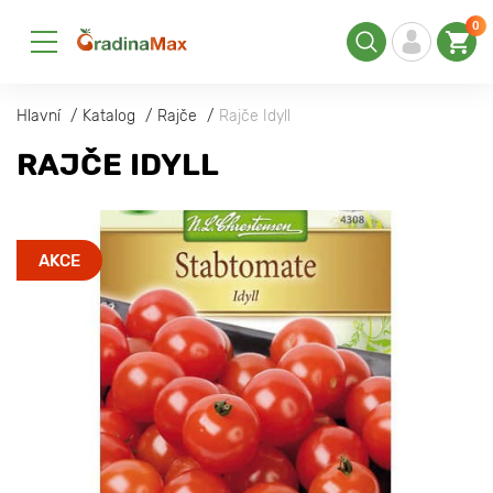
0
Hlavní
Katalog
Rajče
Rajče Idyll
RAJČE IDYLL
AKCE