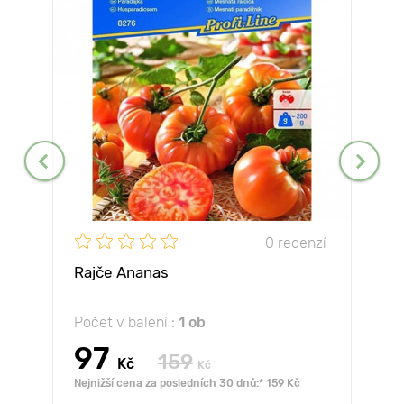
0 recenzí
Rajče Ananas
Počet v balení :
1 ob
97
159
Kč
Kč
Nejnižší cena za posledních 30 dnů:* 159 Kč