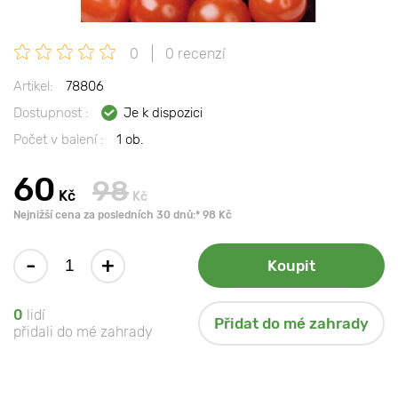
0
0 recenzí
Artikel:
78806
Dostupnost :
Je k dispozici
Počet v balení :
1 ob.
60
98
Kč
Kč
Nejnižší cena za posledních 30 dnů:* 98 Kč
-
+
Koupit
0
lidí
Přidat do mé zahrady
přidali do mé zahrady