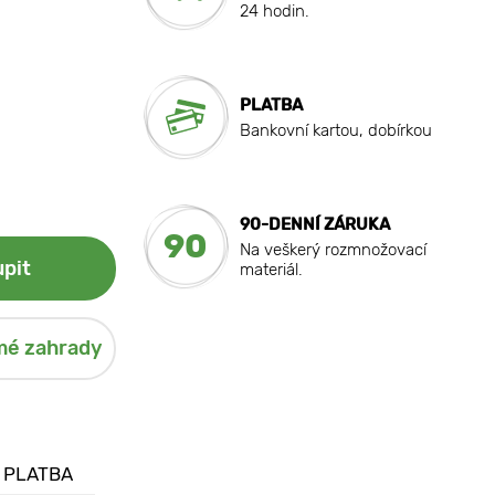
24 hodin.
PLATBA
Bankovní kartou, dobírkou
90-DENNÍ ZÁRUKA
90
Na veškerý rozmnožovací
pit
materiál.
mé zahrady
 PLATBA