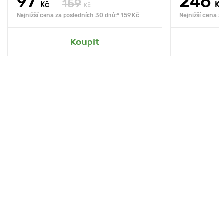
97
246
159
Kč
Kč
Nejnižší cena za posledních 30 dnů:* 159 Kč
Nejnižší cena
Koupit