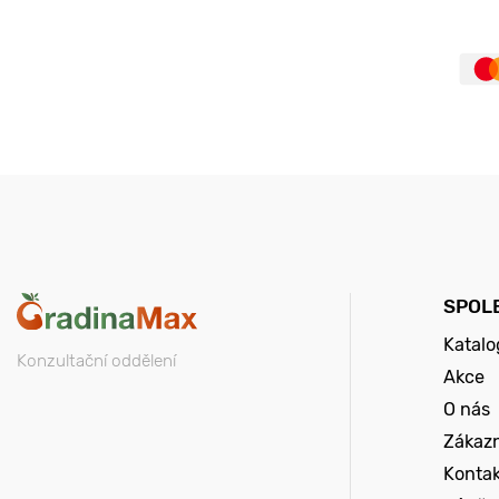
SPOL
Katalo
Konzultační oddělení
Akce
O nás
Zákazn
Konta