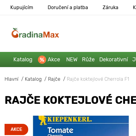
Kupujícím
Doručení a platba
Záruka
K
Katalog
Akce
NEW
Růže
Dekorativní
J
Hlavní
Katalog
Rajče
Rajče koktejlové Cherrola F1
RAJČE KOKTEJLOVÉ CHE
AKCE