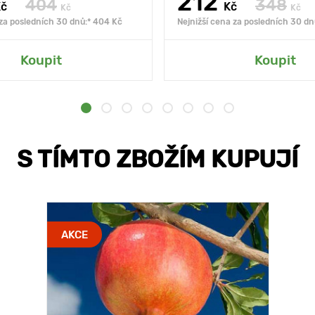
212
404
348
Kč
Kč
Kč
Kč
 za posledních 30 dnů:* 404 Kč
Nejnižší cena za posledních 30 dn
Koupit
Koupit
S TÍMTO ZBOŽÍM KUPUJÍ
AKCE