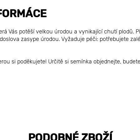
FORMÁCE
erá Vás potěší velkou úrodou a vynikající chutí plodů. Př
doslova zasype úrodou. Vyžaduje péči: potřebujete zalé
erou si poděkujete! Určitě si semínka objednejte, budet
PODOBNÉ ZBOŽÍ