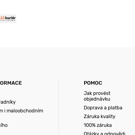
FORMACE
POMOC
Jak provést
objednávku
radníky
Doprava a platba
m i maloobchodním
Záruka kvality
cího
100% záruka
Otázky a odpovědi