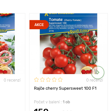
AKCE
0 recenzí
0 recenzí
Rajče cherry Supersweet 100 F1
Počet v balení :
1 ob