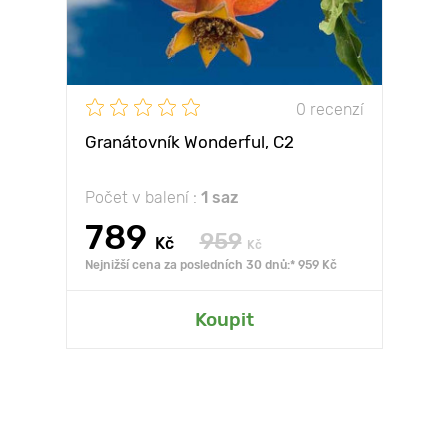
0 recenzí
Granátovník Wonderful, С2
Počet v balení :
1 saz
789
959
Kč
Kč
Nejnižší cena za posledních 30 dnů:* 959 Kč
Koupit