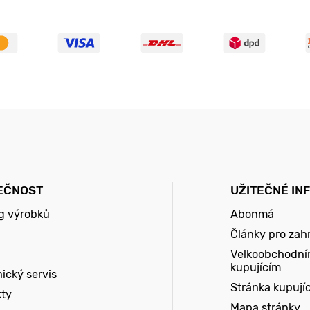
EČNOST
UŽITEČNÉ IN
g výrobků
Abonmá
Články pro zah
Velkoobchodní
kupujícím
ický servis
Stránka kupují
kty
Mapa stránky