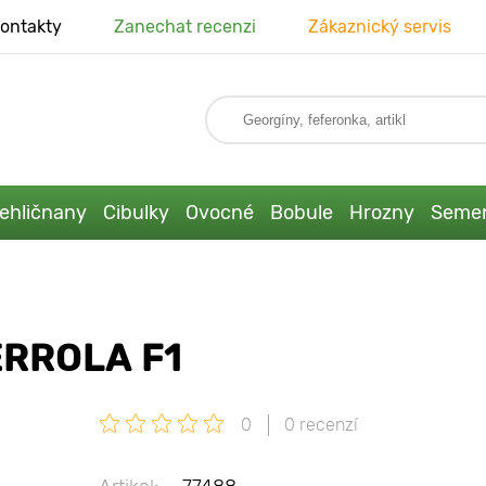
ontakty
Zanechat recenzi
Zákaznický servis
ehličnany
Cibulky
Ovocné
Bobule
Hrozny
Seme
RROLA F1
0
0 recenzí