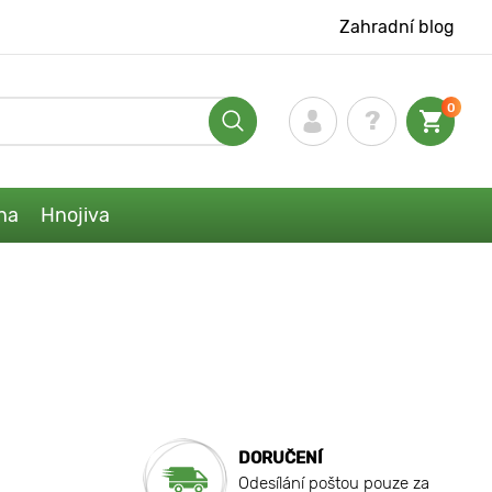
Zahradní blog
0
na
Hnojiva
DORUČENÍ
Odesílání poštou pouze za