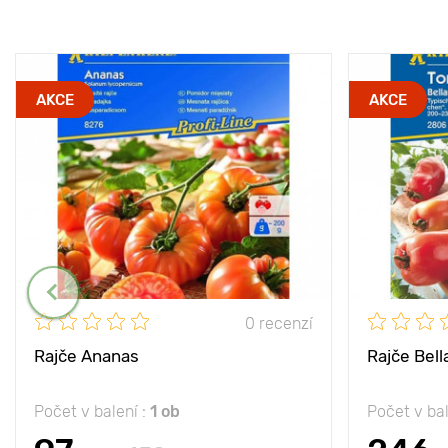
AKCE
AKCE
0 recenzí
Rajče Ananas
Rajče Bell
Počet v balení :
1 ob
Počet v bal