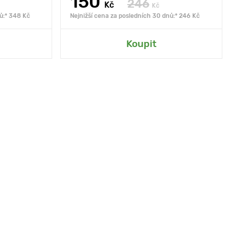
150
246
Kč
Kč
ů:* 348 Kč
Nejnižší cena za posledních 30 dnů:* 246 Kč
Koupit