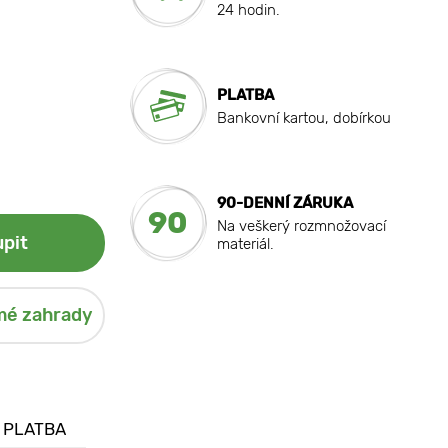
24 hodin.
PLATBA
Bankovní kartou, dobírkou
90-DENNÍ ZÁRUKA
90
Na veškerý rozmnožovací
pit
materiál.
mé zahrady
 PLATBA