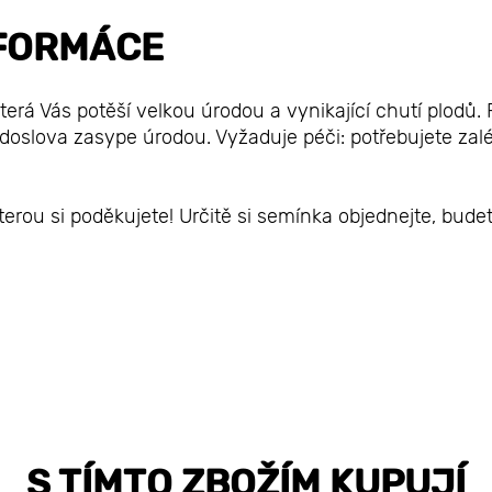
FORMÁCE
erá Vás potěší velkou úrodou a vynikající chutí plodů. P
doslova zasype úrodou. Vyžaduje péči: potřebujete zalé
erou si poděkujete! Určitě si semínka objednejte, bude
S TÍMTO ZBOŽÍM KUPUJÍ