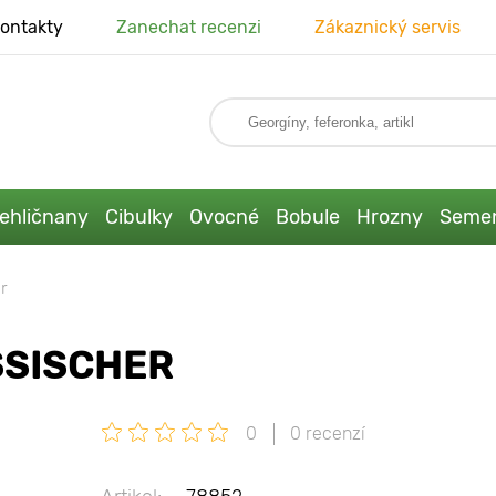
ontakty
Zanechat recenzi
Zákaznický servis
ehličnany
Cibulky
Ovocné
Bobule
Hrozny
Seme
r
SSISCHER
0
0 recenzí