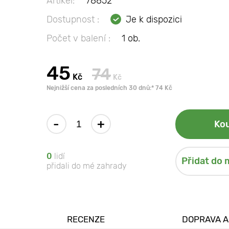
Artikel:
78852
Dostupnost :
Je k dispozici
Počet v balení :
1 ob.
45
74
Kč
Kč
Nejnižší cena za posledních 30 dnů:* 74 Kč
-
+
Kou
0
lidí
Přidat do 
přidali do mé zahrady
RECENZE
DOPRAVA A