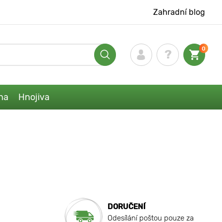
Zahradní blog
0
na
Hnojiva
DORUČENÍ
Odesílání poštou pouze za