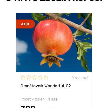
AKCE
0 recenzí
Granátovník Wonderful, С2
Počet v balení :
1 saz