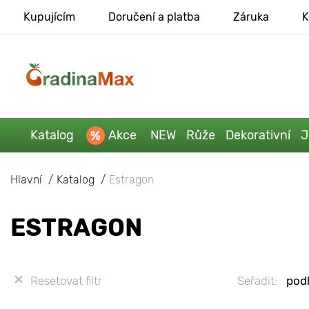
Kupujícím
Doručení a platba
Záruka
K
Katalog
Akce
NEW
Růže
Dekorativní
J
Hlavní
Katalog
Estragon
ESTRAGON
Resetovat filtr
Seřadit:
podl