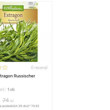
chutná prospěšná
bylinka
ny
80 - 90 cm
mezi
50 х 50 cm
slunce
0 recenzí
tragon Russischer
ení :
1 ob
74
Kč
za posledních 30 dnů:* 74 Kč