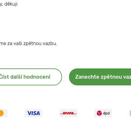
y, děkuji
me za vaši zpětnou vazbu.
Číst další hodnocení
Zanechte zpětnou va