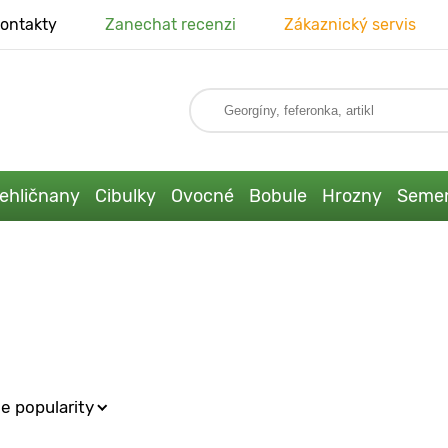
ontakty
Zanechat recenzi
Zákaznický servis
ehličnany
Cibulky
Ovocné
Bobule
Hrozny
Seme
e popularity