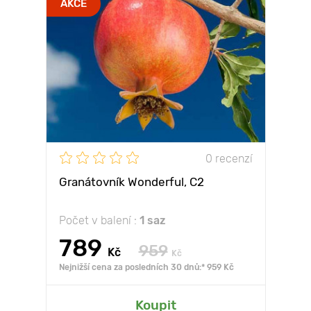
AKCE
0 recenzí
Granátovník Wonderful, С2
Počet v balení :
1 saz
789
959
Kč
Kč
Nejnižší cena za posledních 30 dnů:* 959 Kč
Koupit