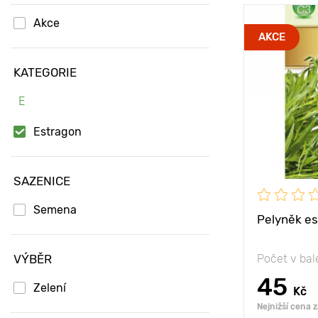
Akce
Vlastnosti
AKCE
KATEGORIE
Výška rostli
E
Vzdálenost 
rostlinami
Estragon
Poloha
SAZENICE
Semena
Pelyněk es
VÝBĚR
Počet v bal
45
Zelení
Kč
Nejnižší cena 