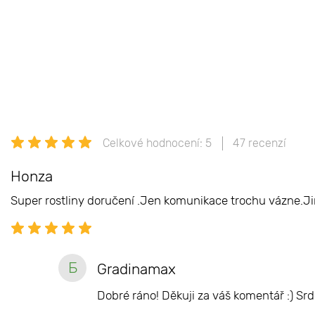
Celkové hodnocení: 5
47 recenzí
Honza
Super rostliny doručení .Jen komunikace trochu vázne.Ji
Б
Gradinamax
Dobré ráno! Děkuji za váš komentář :) S