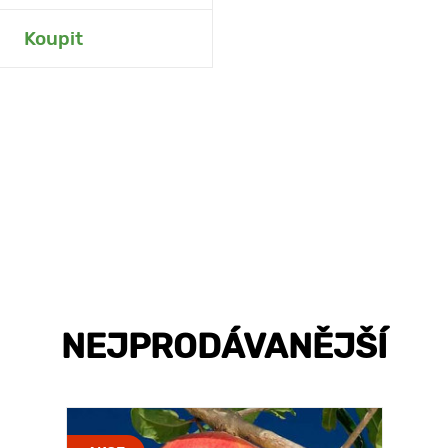
at do mé zahrady
Koupit
NEJPRODÁVANĚJŠÍ