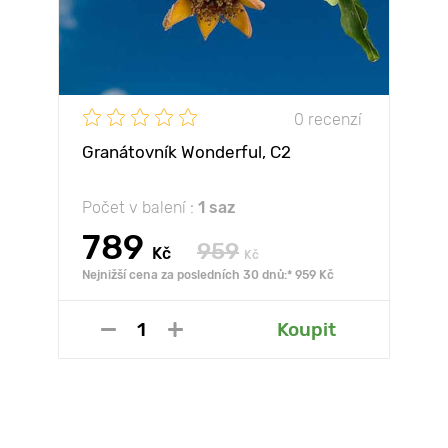
0 recenzí
Granátovník Wonderful, С2
Počet v balení :
1 saz
789
959
Kč
Kč
Nejnižší cena za posledních 30 dnů:* 959 Kč
Koupit