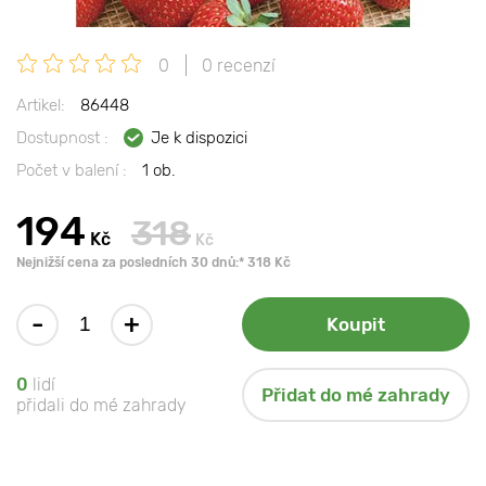
0
0 recenzí
Artikel:
86448
Dostupnost :
Je k dispozici
Počet v balení :
1 ob.
194
318
Kč
Kč
Nejnižší cena za posledních 30 dnů:* 318 Kč
-
+
Koupit
0
lidí
Přidat do mé zahrady
přidali do mé zahrady