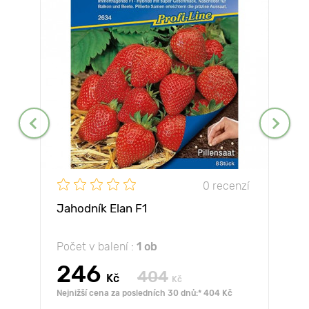
0 recenzí
Jahodník Elan F1
Počet v balení :
1 ob
246
404
Kč
Kč
Nejnižší cena za posledních 30 dnů:* 404 Kč