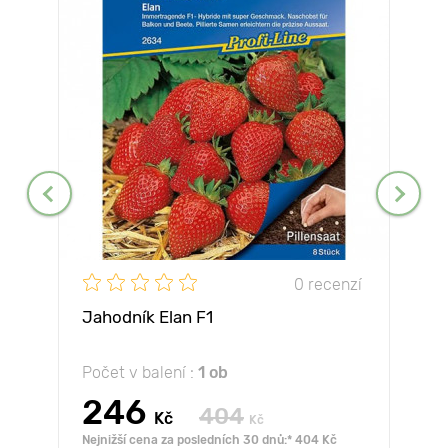
0 recenzí
Jahodník Elan F1
Počet v balení :
1 ob
246
404
Kč
Kč
Nejnižší cena za posledních 30 dnů:* 404 Kč