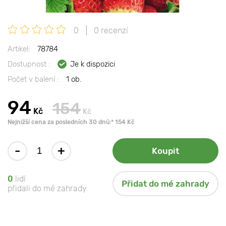
0
0 recenzí
Artikel:
78784
Dostupnost :
Je k dispozici
Počet v balení :
1 ob.
94
154
Kč
Kč
Nejnižší cena za posledních 30 dnů:* 154 Kč
-
+
Koupit
0
lidí
Přidat do mé zahrady
přidali do mé zahrady