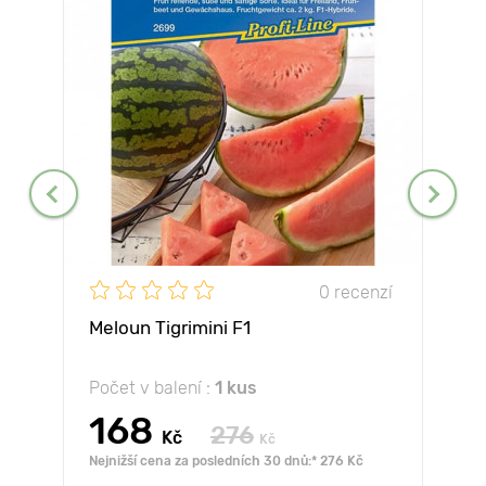
0 recenzí
Meloun Tigrimini F1
Počet v balení :
1 kus
168
276
Kč
Kč
Nejnižší cena za posledních 30 dnů:* 276 Kč