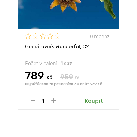
0 recenzí
Granátovník Wonderful, С2
Počet v balení :
1 saz
789
959
Kč
Kč
Nejnižší cena za posledních 30 dnů:* 959 Kč
Koupit