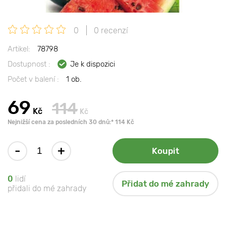
0
0 recenzí
Artikel:
78798
Dostupnost :
Je k dispozici
Počet v balení :
1 ob.
69
114
Kč
Kč
Nejnižší cena za posledních 30 dnů:* 114 Kč
-
+
Koupit
0
lidí
Přidat do mé zahrady
přidali do mé zahrady