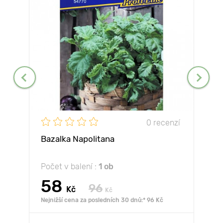
0 recenzí
Bazalka Napolitana
Počet v balení :
1 ob
58
96
Kč
Kč
Nejnižší cena za posledních 30 dnů:* 96 Kč