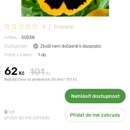
0
0 recenzí
Artikel:
50038
Dostupnost :
Zboží není dočasně k discpozici
Počet v balení :
1 ob.
62
101
Kč
Kč
Nejnižší cena za posledních 30 dnů:* 101 Kč
Nahlásít dostupnost
0
lidí
Přidat do mé zahrady
přidali do mé zahrady