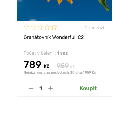
0 recenzí
Granátovník Wonderful, С2
Počet v balení :
1 saz
789
959
Kč
Kč
Nejnižší cena za posledních 30 dnů:* 959 Kč
Koupit