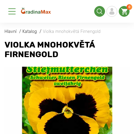
0
Hlavní
Katalog
Violka mnohokvětá Firnengold
VIOLKA MNOHOKVĚTÁ
FIRNENGOLD