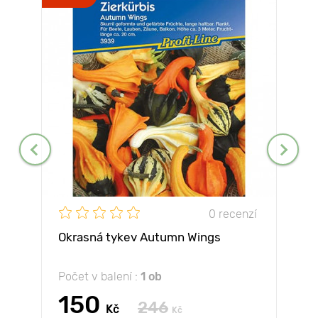
0 recenzí
Okrasná tykev Autumn Wings
Počet v balení :
1 ob
150
246
Kč
Kč