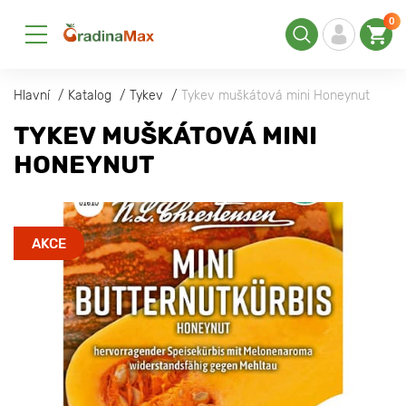
0
Hlavní
Katalog
Tykev
Tykev muškátová mini Honeynut
TYKEV MUŠKÁTOVÁ MINI
HONEYNUT
AKCE