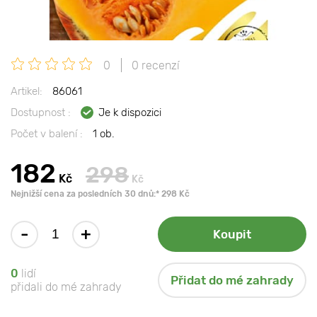
0
0 recenzí
Artikel:
86061
Dostupnost :
Je k dispozici
Počet v balení :
1 ob.
182
298
Kč
Kč
Nejnižší cena za posledních 30 dnů:* 298 Kč
-
+
Koupit
0
lidí
Přidat do mé zahrady
přidali do mé zahrady