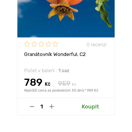
0 recenzí
Granátovník Wonderful, С2
Počet v balení :
1 saz
789
959
Kč
Kč
Nejnižší cena za posledních 30 dnů:* 959 Kč
Koupit