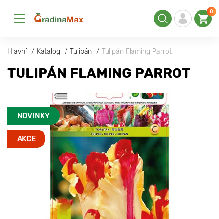
0
Hlavní
Katalog
Tulipán
Tulipán Flaming Parrot
TULIPÁN FLAMING PARROT
NOVINKY
AKCE