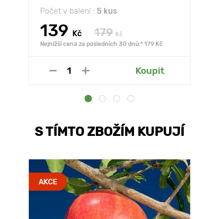
Počet v balení :
5 kus
139
179
Kč
Kč
Nejnižší cena za posledních 30 dnů:* 179 Kč
Koupit
S TÍMTO ZBOŽÍM KUPUJÍ
AKCE