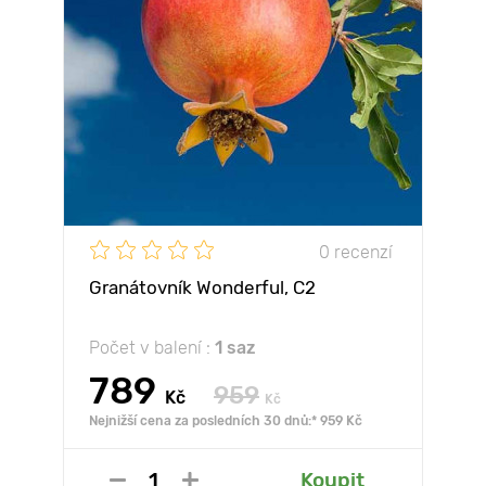
0 recenzí
Granátovník Wonderful, С2
Počet v balení :
1 saz
789
959
Kč
Kč
Nejnižší cena za posledních 30 dnů:* 959 Kč
Koupit