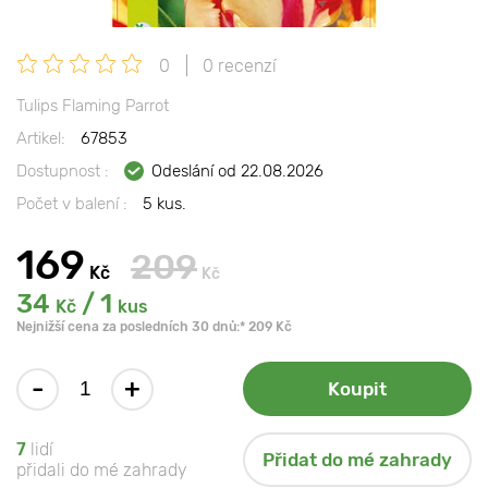
0
0 recenzí
Tulips Flaming Parrot
Artikel:
67853
Dostupnost :
Odeslání od 22.08.2026
Počet v balení :
5 kus.
169
209
Kč
Kč
34
/ 1
Kč
kus
Nejnižší cena za posledních 30 dnů:* 209 Kč
-
+
Koupit
7
lidí
Přidat do mé zahrady
přidali do mé zahrady