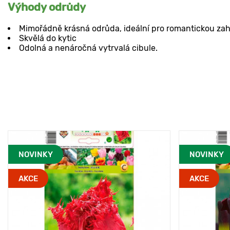
Výhody odrůdy
Mimořádně krásná odrůda, ideální pro romantickou za
Skvělá do kytic
Odolná a nenáročná vytrvalá cibule.
NOVINKY
NOVINKY
AKCE
AKCE