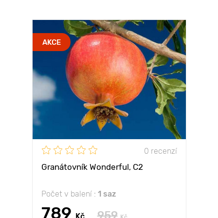
AKCE
0 recenzí
Granátovník Wonderful, С2
Počet v balení :
1 saz
789
959
Kč
Kč