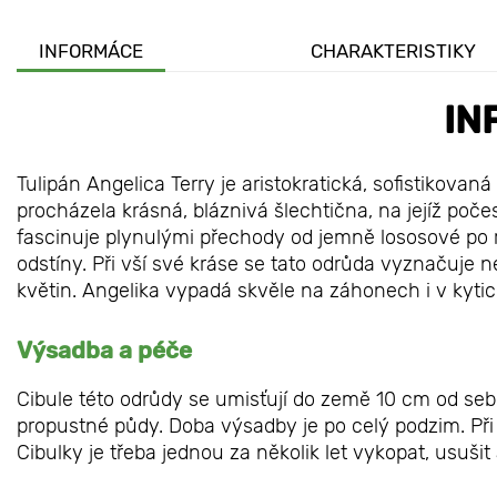
INFORMÁCE
CHARAKTERISTIKY
IN
Tulipán Angelica Terry je aristokratická, sofistikova
procházela krásná, bláznivá šlechtična, na jejíž poče
fascinuje plynulými přechody od jemně lososové po rů
odstíny. Při vší své kráse se tato odrůda vyznačuje ne
květin. Angelika vypadá skvěle na záhonech i v kytic
Výsadba a péče
Cibule této odrůdy se umisťují do země 10 cm od seb
propustné půdy. Doba výsadby je po celý podzim. Při
Cibulky je třeba jednou za několik let vykopat, usuši