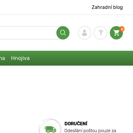
Zahradní blog
0
na
Hnojiva
DORUČENÍ
Odesílání poštou pouze za