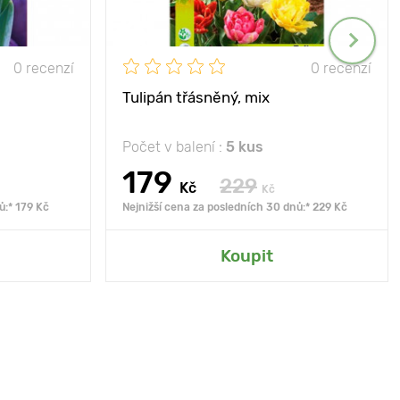
0 recenzí
0 recenzí
Tulipán třásněný, mix
Počet v balení :
5 kus
179
229
Kč
Kč
ů:* 179 Kč
Nejnižší cena za posledních 30 dnů:* 229 Kč
Koupit