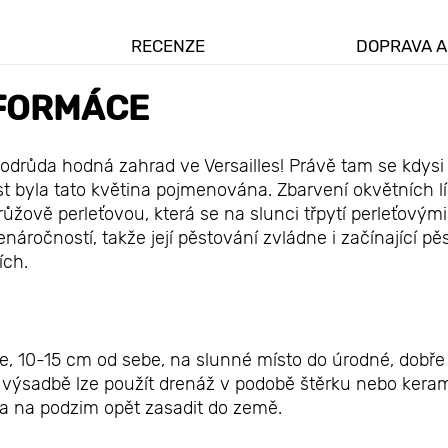
RECENZE
DOPRAVA A
FORMÁCE
ná odrůda hodná zahrad ve Versailles! Právě tam se kdysi
st byla tato květina pojmenována. Zbarvení okvětních l
žově perleťovou, která se na slunci třpytí perleťovými
náročností, takže její pěstování zvládne i začínající pěs
ích.
e, 10-15 cm od sebe, na slunné místo do úrodné, dobře
 výsadbě lze použít drenáž v podobě štěrku nebo keram
t a na podzim opět zasadit do země.