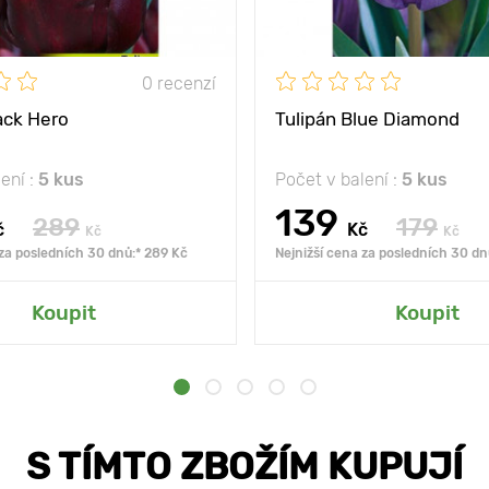
0 recenzí
ack Hero
Tulipán Blue Diamond
ení :
5 kus
Počet v balení :
5 kus
139
289
179
č
Kč
Kč
Kč
 za posledních 30 dnů:* 289 Kč
Nejnižší cena za posledních 30 dn
Koupit
Koupit
S TÍMTO ZBOŽÍM KUPUJÍ