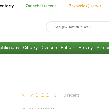
ontakty
Zanechat recenzi
Zákaznický servis
ehličnany
Cibulky
Ovocné
Bobule
Hrozny
Seme
0
0 recenzí