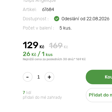
Tulips Angelique
Artikel:
67684
Dostupnost :
Odeslání od 22.08.2026
Počet v balení :
5 kus.
129
169
Kč
Kč
26
/ 1
Kč
kus
Nejnižší cena za posledních 30 dnů:* 169 Kč
-
+
Kou
7
lidí
Přidat do 
přidali do mé zahrady