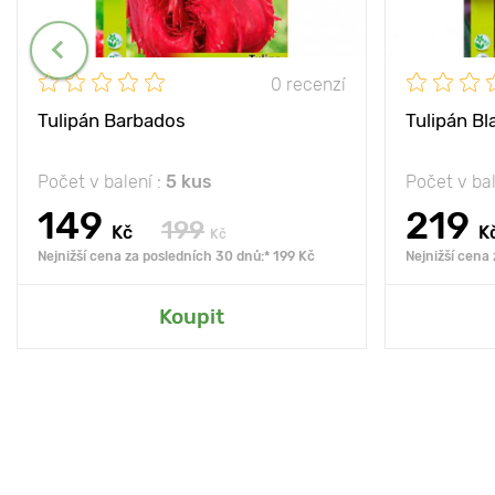
0 recenzí
Tulipán Barbados
Tulipán Bl
Počet v balení :
5 kus
Počet v bal
149
219
199
Kč
K
Kč
Nejnižší cena za posledních 30 dnů:* 199 Kč
Nejnižší cena
Koupit