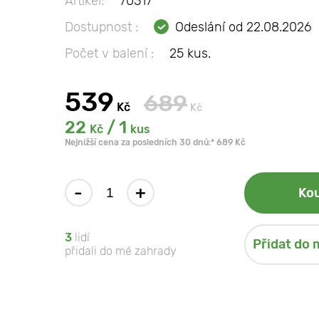
Artikel:
70317
Dostupnost :
Odeslání od 22.08.2026
Počet v balení :
25 kus.
539
689
Kč
Kč
22
/ 1
Kč
kus
Nejnižší cena za posledních 30 dnů:* 689 Kč
-
+
Kou
3
lidí
Přidat do 
přidali do mé zahrady