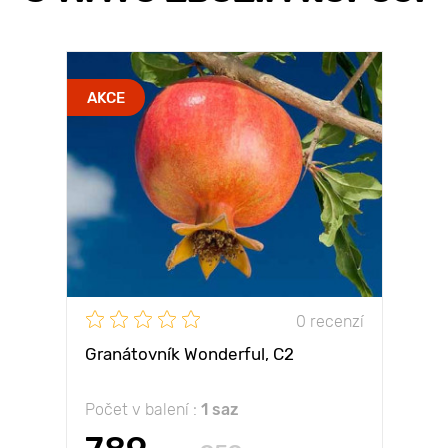
AKCE
0 recenzí
Granátovník Wonderful, С2
Počet v balení :
1 saz