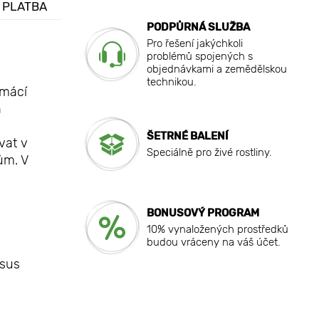
 PLATBA
PODPŮRNÁ SLUŽBA
Pro řešení jakýchkoli
problémů spojených s
objednávkami a zemědělskou
technikou.
omácí
h
ŠETRNÉ BALENÍ
vat v
Speciálně pro živé rostliny.
ům. V
BONUSOVÝ PROGRAM
10% vynaložených prostředků
budou vráceny na váš účet.
ssus