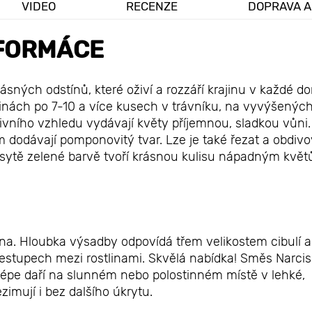
VIDEO
RECENZE
DOPRAVA A
FORMÁCE
ásných odstínů, které oživí a rozzáří krajinu v každé d
pinách po 7-10 a více kusech v trávníku, na vyvýšenýc
vního vzhledu vydávají květy příjemnou, sladkou vůni.
jim dodávají pomponovitý tvar. Lze je také řezat a obdivo
v sytě zelené barvě tvoří krásnou kulisu nápadným květ
jna. Hloubka výsadby odpovídá třem velikostem cibulí a
zestupech mezi rostlinami. Skvělá nabídka! Směs Narci
ejlépe daří na slunném nebo polostinném místě v lehké,
imují i bez dalšího úkrytu.