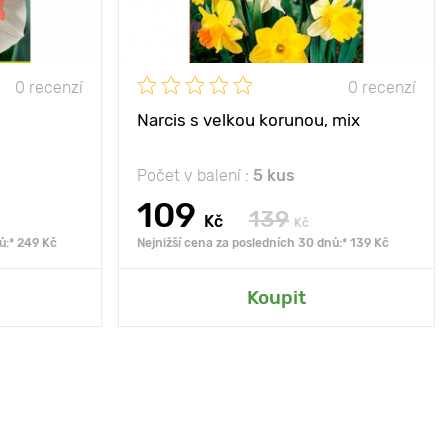
0 recenzí
0 recenzí
Narcis s velkou korunou, mix
Počet v balení :
5 kus
109
139
Kč
Kč
ů:* 249 Kč
Nejnižší cena za posledních 30 dnů:* 139 Kč
Koupit