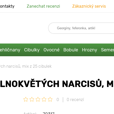
ontakty
Zanechat recenzi
Zákaznický servis
ehličnany
Cibulky
Ovocné
Bobule
Hrozny
Seme
ch narcisů, mix z 25 cibulek
LNOKVĚTÝCH NARCISŮ, MI
0
0 recenzí