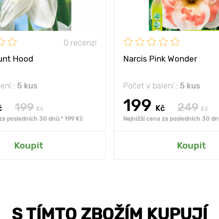
0 recenzí
unt Hood
Narcis Pink Wonder
ení :
5 kus
Počet v balení :
5 kus
199
199
249
č
Kč
Kč
Kč
 za posledních 30 dnů:* 199 Kč
Nejnižší cena za posledních 30 dn
Koupit
Koupit
S TÍMTO ZBOŽÍM KUPUJÍ