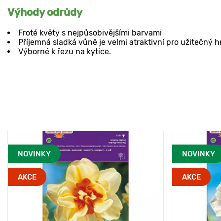
Výhody odrůdy
Froté květy s nejpůsobivějšími barvami
Příjemná sladká vůně je velmi atraktivní pro užitečný 
Výborné k řezu na kytice.
NOVINKY
NOVINKY
AKCE
AKCE