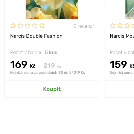
0 recenzí
Narcis Double Fashion
Narcis Mo
Počet v balení :
5 kus
Počet v bal
169
159
219
Kč
K
Kč
Nejnižší cena za posledních 30 dnů:* 219 Kč
Nejnižší cena
Koupit