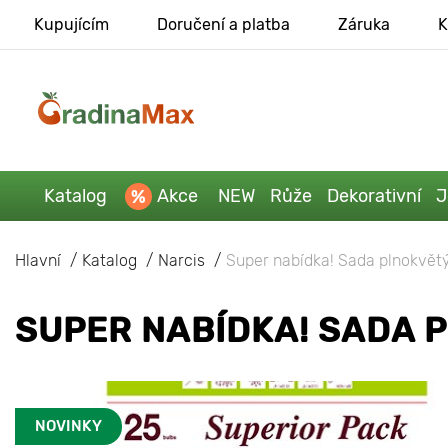
Kupujícím
Doručení a platba
Záruka
K
Katalog
Akce
NEW
Růže
Dekorativní
J
Hlavní
Katalog
Narcis
Super nabídka! Sada plnokvětý
SUPER NABÍDKA! SADA P
NOVINKY