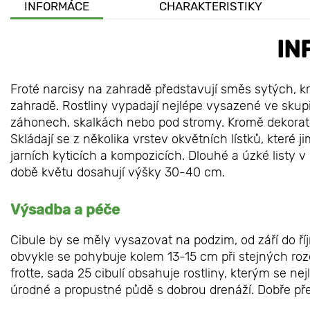
INFORMÁCE
CHARAKTERISTIKY
IN
Froté narcisy na zahradě představují směs sytých, kr
zahradě. Rostliny vypadají nejlépe vysazené ve sku
záhonech, skalkách nebo pod stromy. Kromě dekorati
Skládají se z několika vrstev okvětních lístků, které 
jarních kyticích a kompozicích. Dlouhé a úzké listy 
době květu dosahují výšky 30-40 cm.
Výsadba a péče
Cibule by se měly vysazovat na podzim, od září do ří
obvykle se pohybuje kolem 13-15 cm při stejných ro
frotte, sada 25 cibulí obsahuje rostliny, kterým se n
úrodné a propustné půdě s dobrou drenáží. Dobře přez