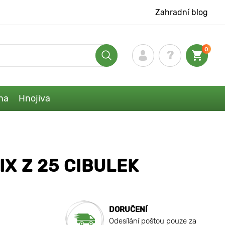
Zahradní blog
0
na
Hnojiva
X Z 25 CIBULEK
DORUČENÍ
Odesílání poštou pouze za