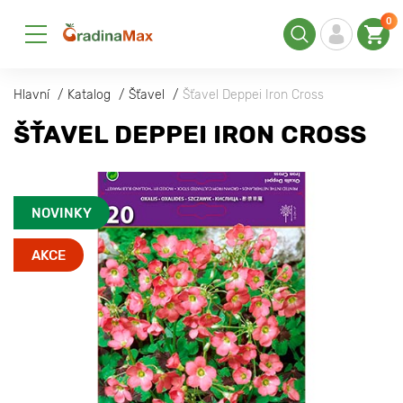
0
Hlavní
Katalog
Šťavel
Šťavel Deppei Iron Cross
ŠŤAVEL DEPPEI IRON CROSS
NOVINKY
AKCE