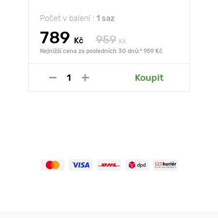
Počet v balení :
1 saz
789
959
Kč
Kč
Nejnižší cena za posledních 30 dnů:* 959 Kč
Koupit