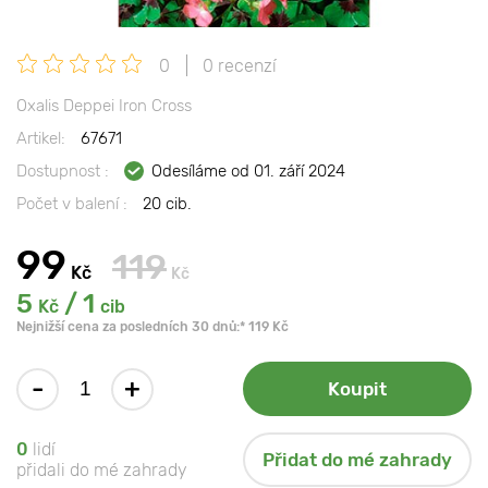
0
0 recenzí
Oxalis Deppei Iron Cross
Artikel:
67671
Dostupnost :
Odesíláme od 01. září 2024
Počet v balení :
20 cib.
99
119
Kč
Kč
5
/ 1
Kč
cib
Nejnižší cena za posledních 30 dnů:* 119 Kč
-
+
Koupit
0
lidí
Přidat do mé zahrady
přidali do mé zahrady