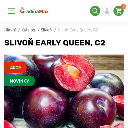
0
Hlavní
Katalog
Slivoň
Slivoň Early Queen, C2
SLIVOŇ EARLY QUEEN, C2
AKCE
NOVINKY