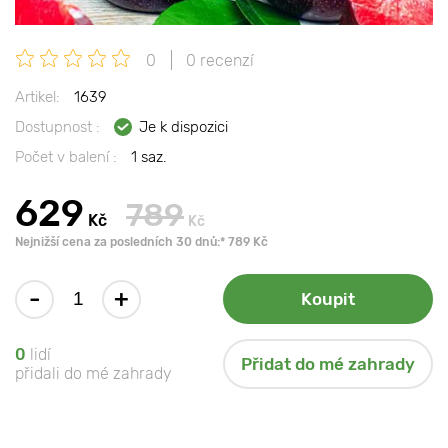
0
0 recenzí
Artikel:
1639
Dostupnost :
Je k dispozici
Počet v balení :
1 saz.
629
789
Kč
Kč
Nejnižší cena za posledních 30 dnů:* 789 Kč
-
+
Koupit
0
lidí
Přidat do mé zahrady
přidali do mé zahrady