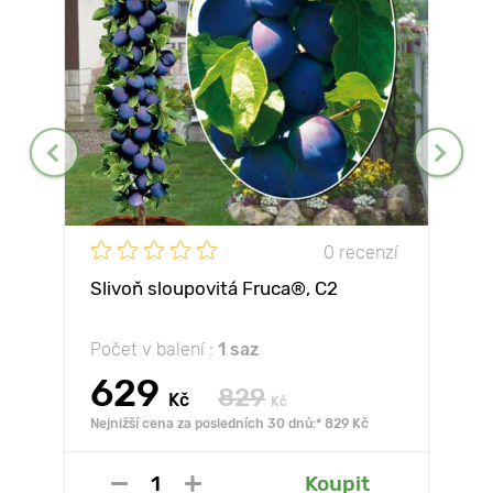
0 recenzí
Slivoň sloupovitá Fruca®, C2
Počet v balení :
1 saz
629
829
Kč
Kč
Nejnižší cena za posledních 30 dnů:* 829 Kč
Koupit