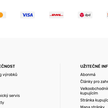
EČNOST
UŽITEČNÉ IN
g výrobků
Abonmá
Články pro zah
Velkoobchodní
kupujícím
ický servis
Stránka kupují
kty
Mapa stránky