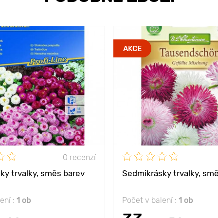
AKCE
0 recenzí
ky trvalky, směs barev
Sedmikrásky trvalky, sm
ení :
1 ob
Počet v balení :
1 ob