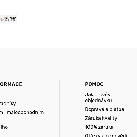
FORMACE
POMOC
Jak provést
objednávku
radníky
Doprava a platba
m i maloobchodním
Záruka kvality
cího
100% záruka
Otázky a odpovědi