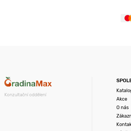
SPOL
Katalo
Konzultační oddělení
Akce
O nás
Zákazn
Konta