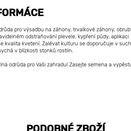
FORMÁCE
drůda pro výsadbu na záhony, trvalkové záhony, obrub
avidelném odstraňování plevele, kypření půdy, aplikaci
e kvalita kvetení. Zalévat kulturu se doporučuje v suc
chá v blízkosti stonků rostlin.
á odrůda pro Vaši zahradu! Zasejte semena a vypěstuj
PODOBNÉ ZBOŽÍ