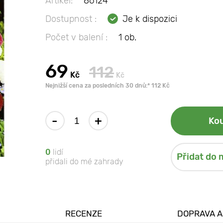
Artikel:
86124
Dostupnost :
Je k dispozici
Počet v balení :
1 ob.
69
112
Kč
Kč
Nejnižší cena za posledních 30 dnů:* 112 Kč
-
+
Kou
0
lidí
Přidat do 
přidali do mé zahrady
RECENZE
DOPRAVA A