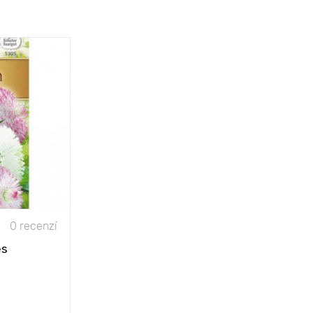
0 recenzí
ěs