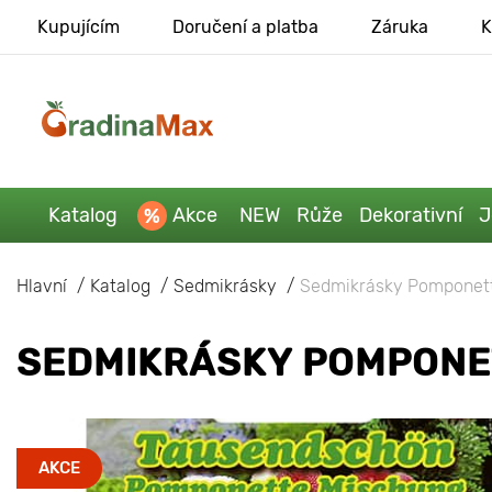
Kupujícím
Doručení a platba
Záruka
K
Katalog
Akce
NEW
Růže
Dekorativní
J
Hlavní
Katalog
Sedmikrásky
Sedmikrásky Pomponett
SEDMIKRÁSKY POMPONE
AKCE