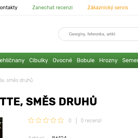
ontakty
Zanechat recenzi
Zákaznický servis
ehličnany
Cibulky
Ovocné
Bobule
Hrozny
Seme
e, směs druhů
TTE, SMĚS DRUHŮ
0
0 recenzí