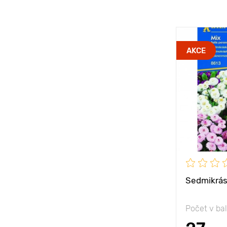
AKCE
Sedmikrás
Počet v bal