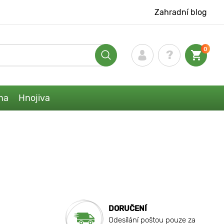
Zahradní blog
0
na
Hnojiva
DORUČENÍ
Odesílání poštou pouze za