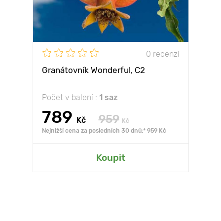
0 recenzí
Granátovník Wonderful, С2
Počet v balení :
1 saz
789
959
Kč
Kč
Nejnižší cena za posledních 30 dnů:* 959 Kč
Koupit