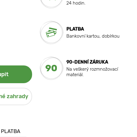
24 hodin.
PLATBA
Bankovní kartou, dobírkou
90-DENNÍ ZÁRUKA
90
Na veškerý rozmnožovací
pit
materiál.
mé zahrady
 PLATBA