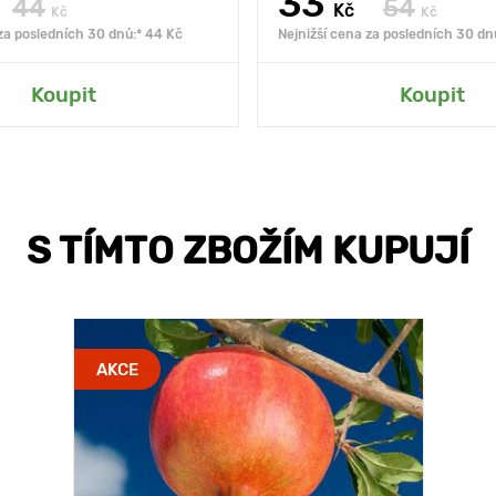
33
44
54
Kč
Kč
Kč
 za posledních 30 dnů:* 44 Kč
Nejnižší cena za posledních 30 dn
Koupit
Koupit
S TÍMTO ZBOŽÍM KUPUJÍ
AKCE