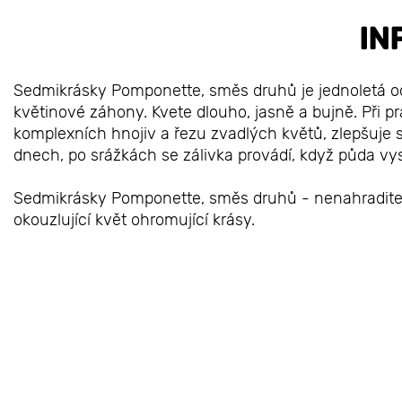
IN
Sedmikrásky Pomponette, směs druhů je jednoletá o
květinové záhony. Kvete dlouho, jasně a bujně. Při pr
komplexních hnojiv a řezu zvadlých květů, zlepšuje s
dnech, po srážkách se zálivka provádí, když půda vysy
Sedmikrásky Pomponette, směs druhů - nenahraditeln
okouzlující květ ohromující krásy.