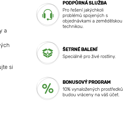
PODPŮRNÁ SLUŽBA
Pro řešení jakýchkoli
problémů spojených s
objednávkami a zemědělskou
technikou.
y a
hých
ŠETRNÉ BALENÍ
Speciálně pro živé rostliny.
te si
BONUSOVÝ PROGRAM
10% vynaložených prostředků
budou vráceny na váš účet.