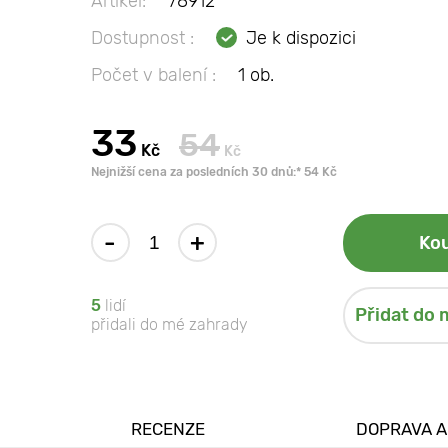
Artikel:
78912
Dostupnost :
Je k dispozici
Počet v balení :
1 ob.
33
54
Kč
Kč
Nejnižší cena za posledních 30 dnů:* 54 Kč
-
+
Kou
5
lidí
Přidat do 
přidali do mé zahrady
RECENZE
DOPRAVA A