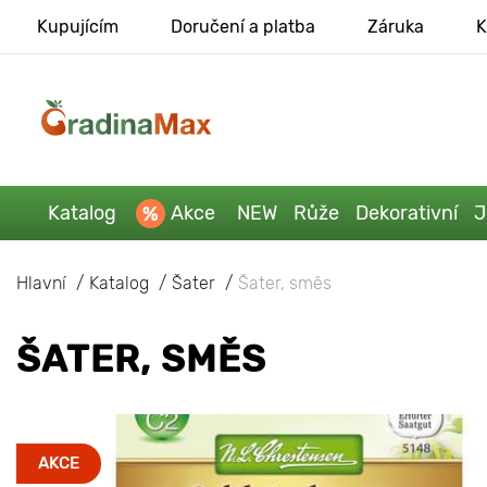
Kupujícím
Doručení a platba
Záruka
K
Katalog
Akce
NEW
Růže
Dekorativní
J
Hlavní
Katalog
Šater
Šater, směs
ŠATER, SMĚS
AKCE