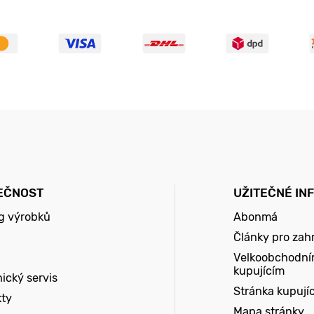
EČNOST
UŽITEČNÉ IN
g výrobků
Abonmá
Články pro zah
Velkoobchodní
kupujícím
ický servis
Stránka kupují
kty
Mapa stránky