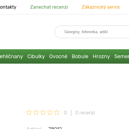
ontakty
Zanechat recenzi
Zákaznický servis
ehličnany
Cibulky
Ovocné
Bobule
Hrozny
Seme
0
0 recenzí