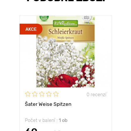
AKCE
0 recenzí
Šater Weise Spitzen
Počet v balení :
1 ob