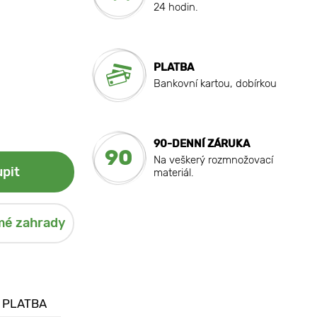
24 hodin.
PLATBA
Bankovní kartou, dobírkou
90-DENNÍ ZÁRUKA
90
Na veškerý rozmnožovací
pit
materiál.
mé zahrady
 PLATBA