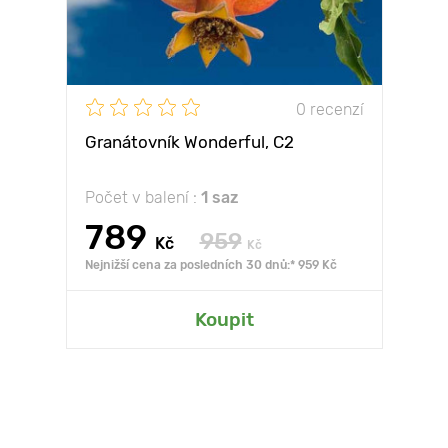
0 recenzí
Granátovník Wonderful, С2
Počet v balení :
1 saz
789
959
Kč
Kč
Nejnižší cena za posledních 30 dnů:* 959 Kč
Koupit