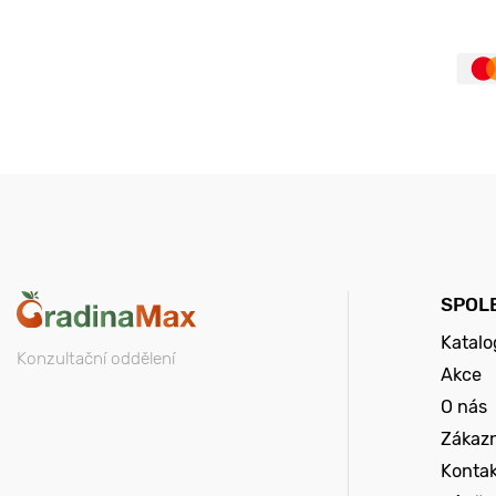
SPOL
Katalo
Konzultační oddělení
Akce
O nás
Zákazn
Konta