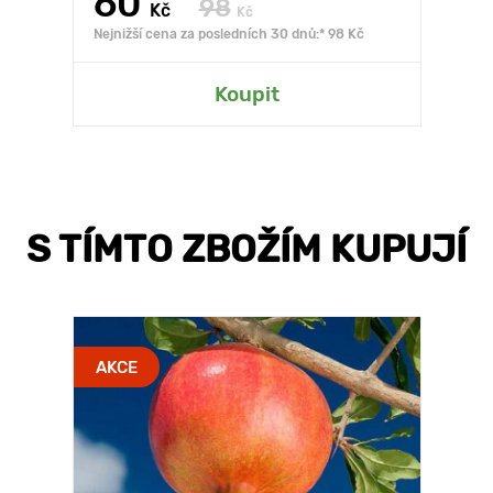
60
98
Kč
Kč
Nejnižší cena za posledních 30 dnů:* 98 Kč
Koupit
S TÍMTO ZBOŽÍM KUPUJÍ
AKCE