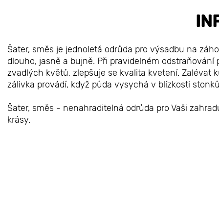
IN
Šater, směs je jednoletá odrůda pro výsadbu na záho
dlouho, jasně a bujně. Při pravidelném odstraňování p
zvadlých květů, zlepšuje se kvalita kvetení. Zalévat
zálivka provádí, když půda vysychá v blízkosti stonků 
Šater, směs - nenahraditelná odrůda pro Vaši zahradu
krásy.