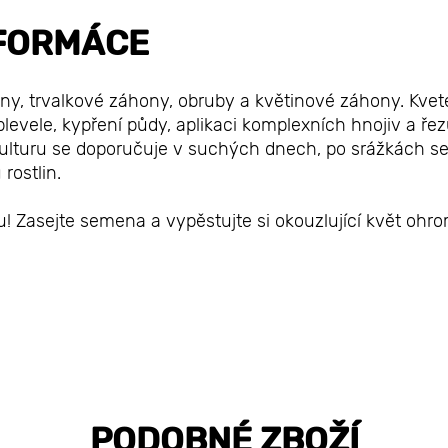
FORMÁCE
ny, trvalkové záhony, obruby a květinové záhony. Kvet
levele, kypření půdy, aplikaci komplexních hnojiv a ře
 kulturu se doporučuje v suchých dnech, po srážkách s
rostlin.
! Zasejte semena a vypěstujte si okouzlující květ ohro
PODOBNÉ ZBOŽÍ