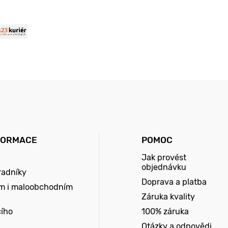
FORMACE
POMOC
Jak provést
objednávku
radníky
Doprava a platba
m i maloobchodním
Záruka kvality
cího
100% záruka
Otázky a odpovědi