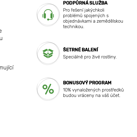
PODPŮRNÁ SLUŽBA
Pro řešení jakýchkoli
problémů spojených s
objednávkami a zemědělskou
technikou.
e
zu
e
ŠETRNÉ BALENÍ
Speciálně pro živé rostliny.
mující
BONUSOVÝ PROGRAM
10% vynaložených prostředků
budou vráceny na váš účet.