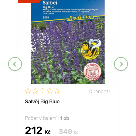
0 recenzí
Šalvěj Big Blue
Počet v balení :
1 ob
212
348
Kč
Kč