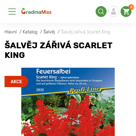
0
Hlavní
Katalog
Šalvěj
Šalvěj zářivá Scarlet King
ŠALVĚJ ZÁŘIVÁ SCARLET
KING
AKCE