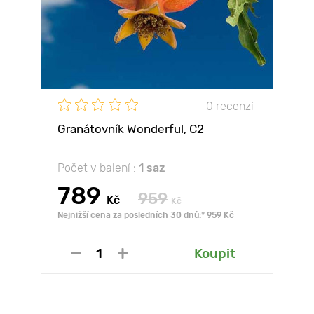
0 recenzí
Granátovník Wonderful, С2
Počet v balení :
1 saz
789
959
Kč
Kč
Nejnižší cena za posledních 30 dnů:* 959 Kč
Koupit