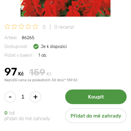
0
0 recenzí
Artikel:
86265
Dostupnost :
Je k dispozici
Počet v balení :
1 ob.
97
159
Kč
Kč
Nejnižší cena za posledních 30 dnů:* 159 Kč
-
+
Koupit
0
lidí
Přidat do mé zahrady
přidali do mé zahrady