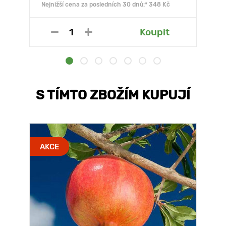
Nejnižší cena za posledních 30 dnů:* 348 Kč
Koupit
S TÍMTO ZBOŽÍM KUPUJÍ
AKCE