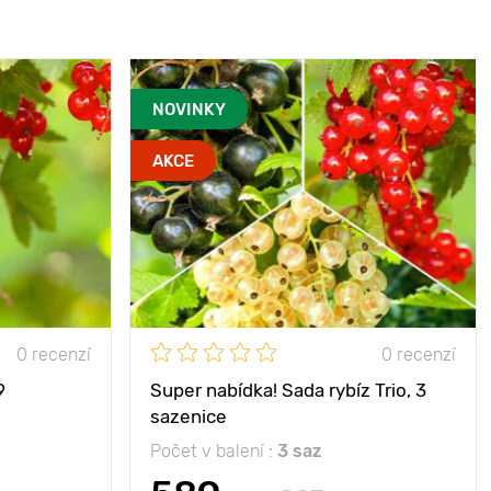
NOVINKY
AKCE
0 recenzí
0 recenzí
9
Super nabídka! Sada rybíz Trio, 3
sazenice
Počet v balení :
3 saz