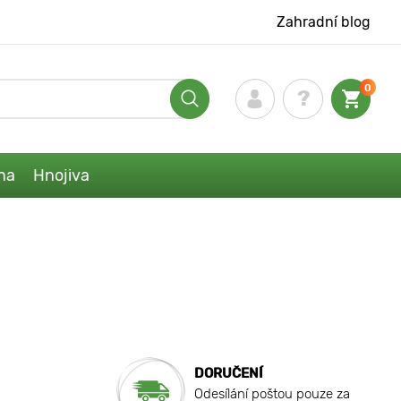
Zahradní blog
0
na
Hnojiva
DORUČENÍ
Odesílání poštou pouze za