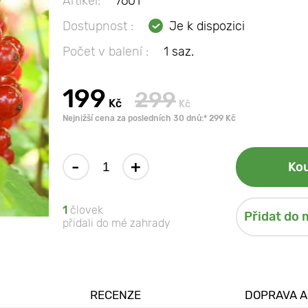
Artikel:
7601
Dostupnost :
Je k dispozici
Počet v balení :
1 saz.
199
299
Kč
Kč
Nejnižší cena za posledních 30 dnů:* 299 Kč
-
+
Kou
1
človek
Přidat do 
přidali do mé zahrady
RECENZE
DOPRAVA A