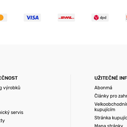
EČNOST
UŽITEČNÉ IN
g výrobků
Abonmá
Články pro zah
Velkoobchodní
kupujícím
ický servis
Stránka kupují
kty
Mapa stránky