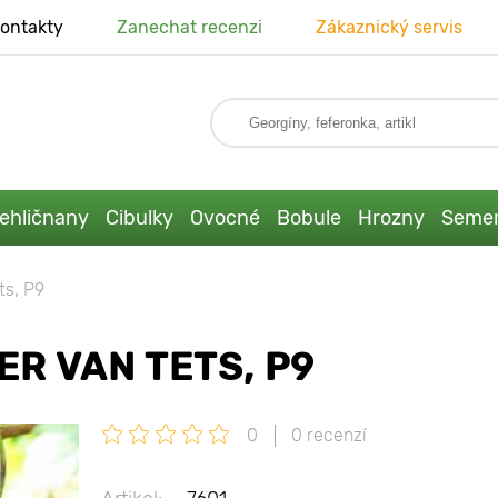
ontakty
Zanechat recenzi
Zákaznický servis
ehličnany
Cibulky
Ovocné
Bobule
Hrozny
Seme
ts, Р9
R VAN TETS, Р9
0
0 recenzí