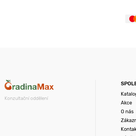
SPOL
Katalo
Konzultační oddělení
Akce
O nás
Zákazn
Konta