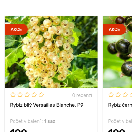
AKCE
AKCE
0 recenzí
Rybíz bílý Versailles Blanche, Р9
Rybíz čern
Počet v balení :
1 saz
Počet v bal