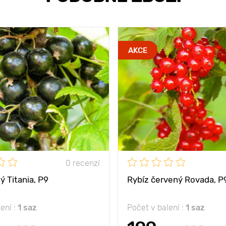
AKCE
0 recenzí
ý Titania, Р9
Rybíz červený Rovada, Р
ení :
1 saz
Počet v balení :
1 saz