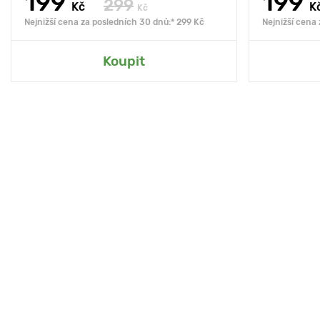
199
199
299
Kč
K
Kč
Nejnižší cena za posledních 30 dnů:* 299 Kč
Nejnižší cena
Koupit