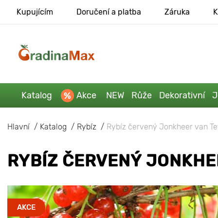
Kupujícím
Doručení a platba
Záruka
K
Katalog
Akce
NEW
Růže
Dekorativní
J
Hlavní
Katalog
Rybíz
Rybíz červený Jonkheer van Te
RYBÍZ ČERVENÝ JONKHEE
AKCE