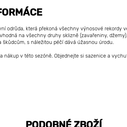
FORMÁCE
vní odrůda, která překoná všechny výnosové rekordy v
e vhodná na všechny druhy sklizně (zavařeniny, džemy)
 a škůdcům, s náležitou péčí dává úžasnou úrodu.
a nákup v této sezóně. Objednejte si sazenice a vychu
PODOBNÉ ZBOŽÍ