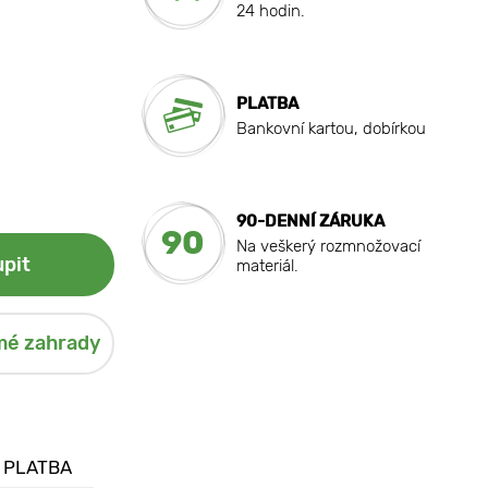
24 hodin.
PLATBA
Bankovní kartou, dobírkou
90-DENNÍ ZÁRUKA
90
Na veškerý rozmnožovací
pit
materiál.
mé zahrady
 PLATBA