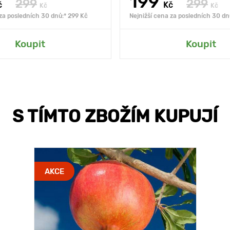
199
299
299
č
Kč
Kč
Kč
 za posledních 30 dnů:* 299 Kč
Nejnižší cena za posledních 30 dn
Koupit
Koupit
S TÍMTO ZBOŽÍM KUPUJÍ
AKCE