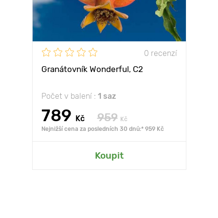
0 recenzí
Granátovník Wonderful, С2
Počet v balení :
1 saz
789
959
Kč
Kč
Nejnižší cena za posledních 30 dnů:* 959 Kč
Koupit