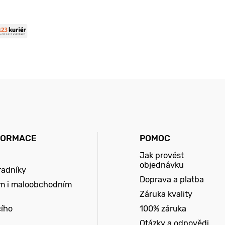
FORMACE
POMOC
Jak provést
objednávku
radníky
Doprava a platba
m i maloobchodním
Záruka kvality
cího
100% záruka
Otázky a odpovědi