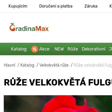
Kupujícím
Doručení a platba
Záruka
K
Katalog
Akce
NEW
Růže
Dekorativní
J
Hlavní
Katalog
Velkokvětá růže
Růže velkokvětá Ful
RŮŽE VELKOKVĚTÁ FULG