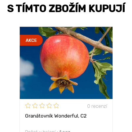
S TÍMTO ZBOŽÍM KUPUJÍ
AKCE
0 recenzí
Granátovník Wonderful, С2