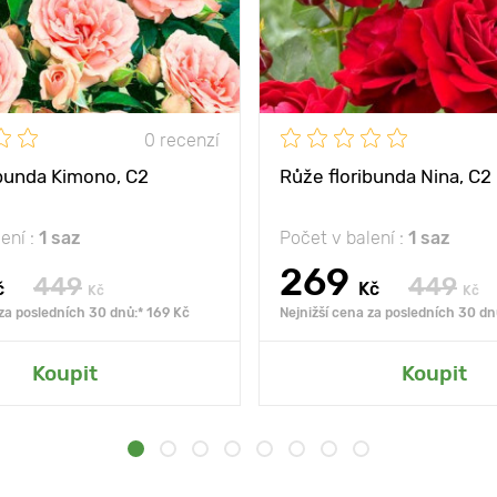
0 recenzí
ibunda Kimono, C2
Růže floribunda Nina, C2
ení :
1 saz
Počet v balení :
1 saz
269
449
449
č
Kč
Kč
Kč
 za posledních 30 dnů:* 169 Kč
Nejnižší cena za posledních 30 dn
Koupit
Koupit