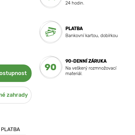
24 hodin.
PLATBA
Bankovní kartou, dobírkou
90-DENNÍ ZÁRUKA
90
Na veškerý rozmnožovací
dostupnost
materiál.
mé zahrady
 PLATBA