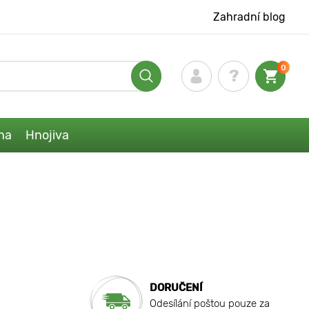
Zahradní blog
0
na
Hnojiva
DORUČENÍ
Odesílání poštou pouze za