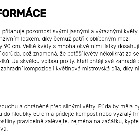
FORMÁCE
á přitahuje pozornost svými jasnými a výraznými květy.
enzivním leskem, díky čemuž patří k oblíbeným mezi
ky 90 cm. Velké květy s mnoha okvětními lístky dosahuj
 odrůda, což znamená, že potěší květy několikrát za s
ků. Je skvělou volbou pro ty, kteří chtějí své zahradě
ro zahradní kompozice i květinová mistrovská díla, díky 
.
 vzduchu a chráněné před silnými větry. Půda by měla b
u do hloubky 50 cm a přidejte kompost nebo vyzrálý h
stliny pravidelně zalévejte, zejména na začátku, kypře
iva.