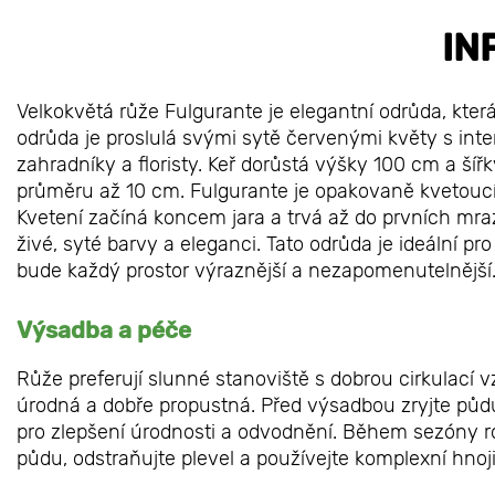
IN
Velkokvětá růže Fulgurante je elegantní odrůda, kter
odrůda je proslulá svými sytě červenými květy s int
zahradníky a floristy. Keř dorůstá výšky 100 cm a šíř
průměru až 10 cm. Fulgurante je opakovaně kvetoucí
Kvetení začíná koncem jara a trvá až do prvních mrazí
živé, syté barvy a eleganci. Tato odrůda je ideální p
bude každý prostor výraznější a nezapomenutelnější
Výsadba a péče
Růže preferují slunné stanoviště s dobrou cirkulací
úrodná a dobře propustná. Před výsadbou zryjte půd
pro zlepšení úrodnosti a odvodnění. Během sezóny ro
půdu, odstraňujte plevel a používejte komplexní hnoj