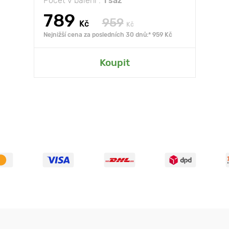
Počet v balení :
1 saz
789
959
Kč
Kč
Nejnižší cena za posledních 30 dnů:* 959 Kč
Koupit