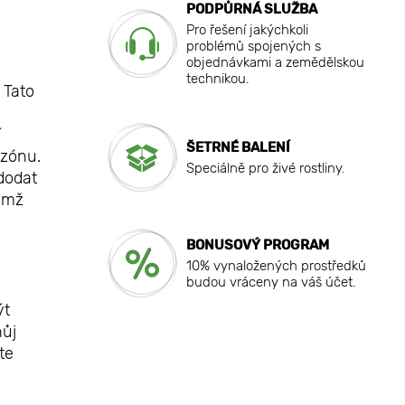
PODPŮRNÁ SLUŽBA
Pro řešení jakýchkoli
problémů spojených s
objednávkami a zemědělskou
technikou.
 Tato
í
ŠETRNÉ BALENÍ
ezónu.
Speciálně pro živé rostliny.
 dodat
nimž
BONUSOVÝ PROGRAM
10% vynaložených prostředků
budou vráceny na váš účet.
ýt
nůj
te