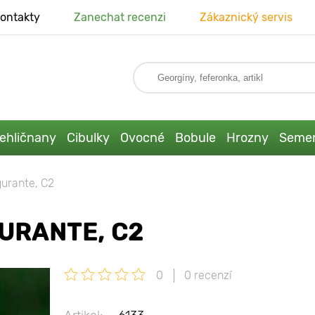
ontakty
Zanechat recenzi
Zákaznický servis
ehličnany
Cibulky
Ovocné
Bobule
Hrozny
Seme
gurante, C2
URANTE, C2
0
0 recenzí