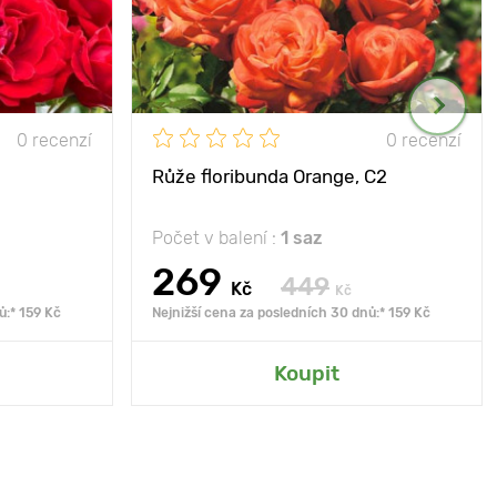
0 recenzí
0 recenzí
Růže floribunda Orange, C2
Počet v balení :
1 saz
269
449
Kč
Kč
ů:* 159 Kč
Nejnižší cena za posledních 30 dnů:* 159 Kč
Koupit