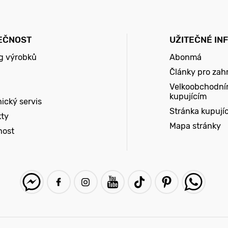
EČNOST
UŽITEČNÉ IN
g výrobků
Abonmá
Články pro zah
Velkoobchodní
kupujícím
ický servis
Stránka kupují
kty
Mapa stránky
nost