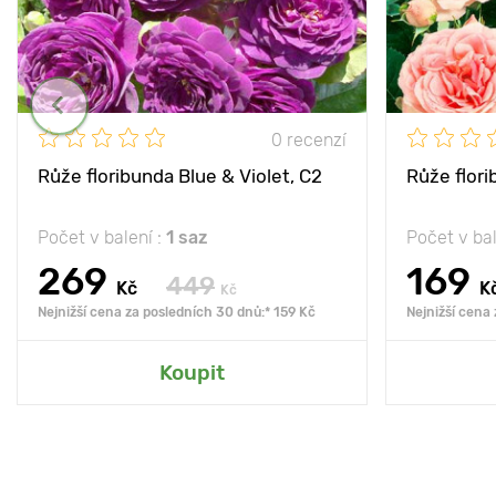
0 recenzí
Růže floribunda Blue & Violet, C2
Růže flor
Počet v balení :
1 saz
Počet v bal
269
169
449
Kč
K
Kč
Nejnižší cena za posledních 30 dnů:* 159 Kč
Nejnižší cena
Koupit