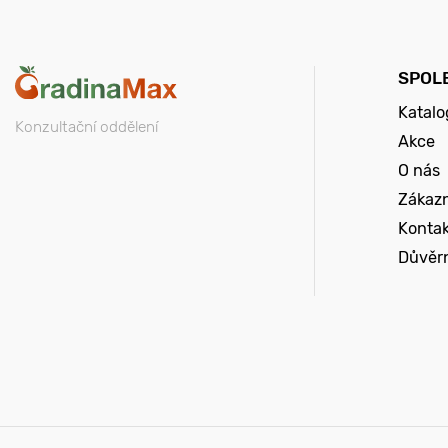
SPOL
Katalo
Konzultační oddělení
Akce
O nás
Zákazn
Konta
Důvěr