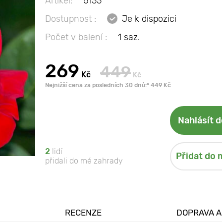
Artikel:
6133
Dostupnost :
Je k dispozici
Počet v balení :
1 saz.
269
449
Kč
Kč
Nejnižší cena za posledních 30 dnů:* 449 Kč
Nahlásít 
2
lidí
Přidat do 
přidali do mé zahrady
RECENZE
DOPRAVA A