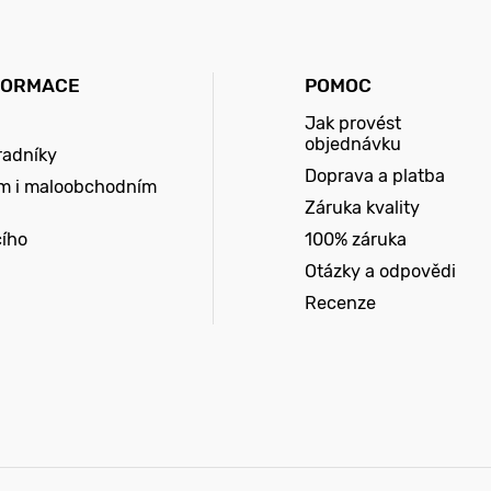
FORMACE
POMOC
Jak provést
objednávku
radníky
Doprava a platba
m i maloobchodním
Záruka kvality
cího
100% záruka
Otázky a odpovědi
Recenze