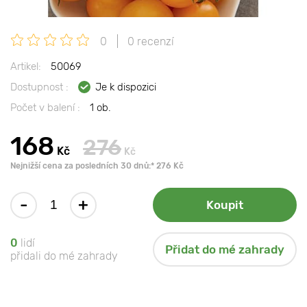
0
0 recenzí
Artikel:
50069
Dostupnost :
Je k dispozici
Počet v balení :
1 ob.
168
276
Kč
Kč
Nejnižší cena za posledních 30 dnů:* 276 Kč
-
+
Koupit
0
lidí
Přidat do mé zahrady
přidali do mé zahrady