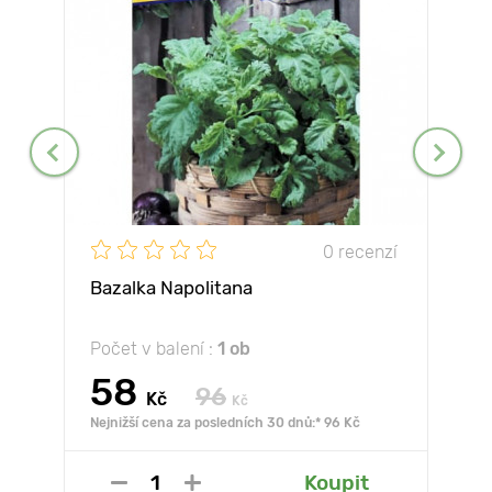
0 recenzí
Bazalka Napolitana
Počet v balení :
1 ob
58
96
Kč
Kč
Nejnižší cena za posledních 30 dnů:* 96 Kč
Koupit