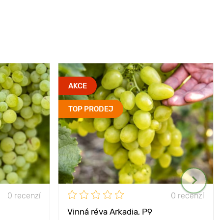
AKCE
TOP PRODEJ
0 recenzí
0 recenzí
Vinná réva Arkadia, Р9