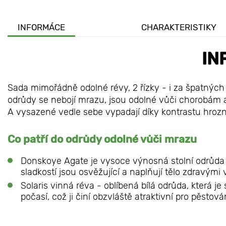
INFORMÁCE
CHARAKTERISTIKY
IN
Sada mimořádně odolné révy, 2 řízky - i za špatnýc
odrůdy se nebojí mrazu, jsou odolné vůči chorobám
A vysazené vedle sebe vypadají díky kontrastu hrozn
Co patří do odrůdy odolné vůči mrazu
Donskoye Agate je vysoce výnosná stolní odrůda 
sladkostí jsou osvěžující a naplňují tělo zdravými 
Solaris vinná réva - oblíbená bílá odrůda, která
počasí, což ji činí obzvláště atraktivní pro pěsto