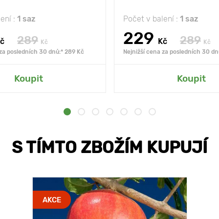
ení :
1 saz
Počet v balení :
1 saz
229
289
289
č
Kč
Kč
Kč
 za posledních 30 dnů:* 289 Kč
Nejnižší cena za posledních 30 dn
Koupit
Koupit
S TÍMTO ZBOŽÍM KUPUJÍ
AKCE