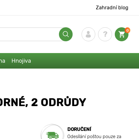
Zahradní blog
0
na
Hnojiva
ORNÉ, 2 ODRŮDY
DORUČENÍ
Odesílání poštou pouze za