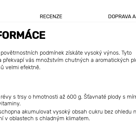
RECENZE
DOPRAVA A
FORMÁCE
h povětrnostních podmínek získáte vysoký výnos. Tyto
 a překvapí vás množstvím chutných a aromatických pl
ů velmi efektně.
révy s trsy o hmotnosti až 600 g. Šťavnaté plody s mí
vitaminy.
 je schopna akumulovat vysoký obsah cukru bez ohledu 
vání v oblastech s chladným klimatem.