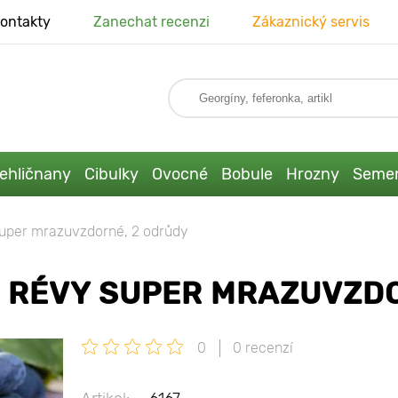
ontakty
Zanechat recenzi
Zákaznický servis
ehličnany
Cibulky
Ovocné
Bobule
Hrozny
Seme
super mrazuvzdorné, 2 odrůdy
É RÉVY SUPER MRAZUVZD
0
0 recenzí