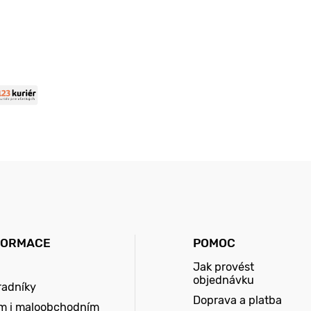
FORMACE
POMOC
Jak provést
objednávku
radníky
Doprava a platba
m i maloobchodním