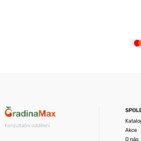
SPOL
Katalo
Konzultační oddělení
Akce
O nás