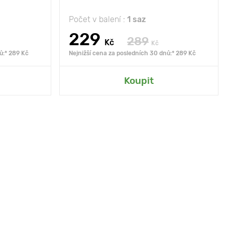
Počet v balení :
1 saz
229
289
Kč
Kč
ů:* 289 Kč
Nejnižší cena za posledních 30 dnů:* 289 Kč
Koupit