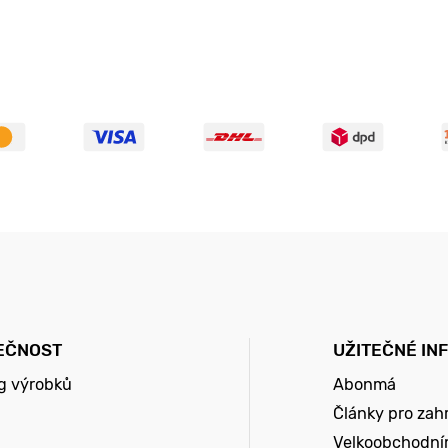
EČNOST
UŽITEČNÉ IN
g výrobků
Abonmá
Články pro zah
Velkoobchodní