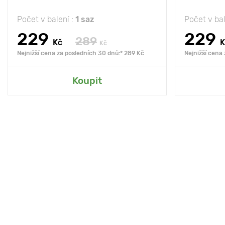
Počet v balení :
1 saz
Počet v bal
229
229
289
Kč
K
Kč
Nejnižší cena za posledních 30 dnů:* 289 Kč
Nejnižší cena
Koupit