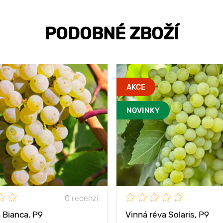
PODOBNÉ ZBOŽÍ
AKCE
NOVINKY
0 recenzí
 Bianca, Р9
Vinná réva Solaris, P9