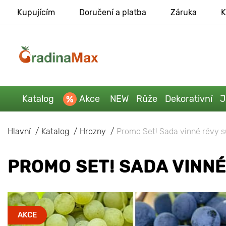
Kupujícím
Doručení a platba
Záruka
K
Katalog
Akce
NEW
Růže
Dekorativní
J
Hlavní
Katalog
Hrozny
Promo Set! Sada vinné révy 
PROMO SET! SADA VINN
AKCE