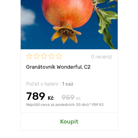
0 recenzí
Granátovník Wonderful, С2
Počet v balení :
1 saz
789
959
Kč
Kč
Nejnižší cena za posledních 30 dnů:* 959 Kč
Koupit