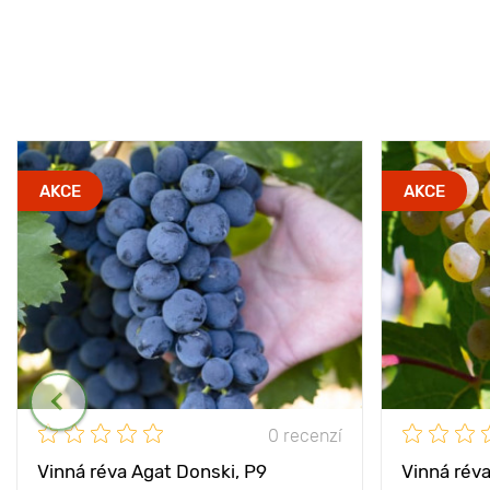
AKCE
AKCE
0 recenzí
Vinná réva Agat Donski, Р9
Vinná réva