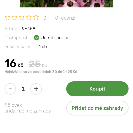
0
0 recenzí
Artikel:
96458
Dostupnost :
Je k dispozici
Počet v balení :
1 ob.
16
25
Kč
Kč
Nejnižší cena za posledních 30 dnů:* 25 Kč
-
+
Koupit
1
človek
Přidat do mé zahrady
přidali do mé zahrady