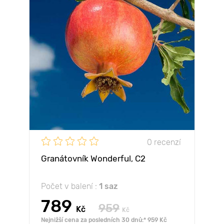
0 recenzí
Granátovník Wonderful, С2
Počet v balení :
1 saz
789
959
Kč
Kč
Nejnižší cena za posledních 30 dnů:* 959 Kč