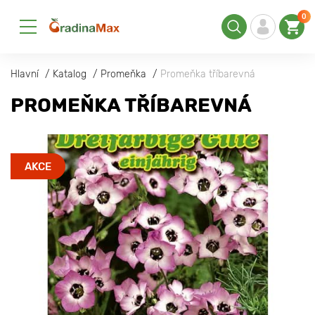
0
Hlavní
Katalog
Promeňka
Promeňka tříbarevná
PROMEŇKA TŘÍBAREVNÁ
AKCE