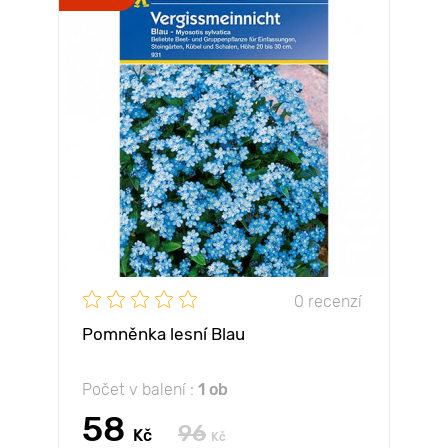
0 recenzí
Pomněnka lesní Blau
Počet v balení :
1 ob
58
96
Kč
Kč