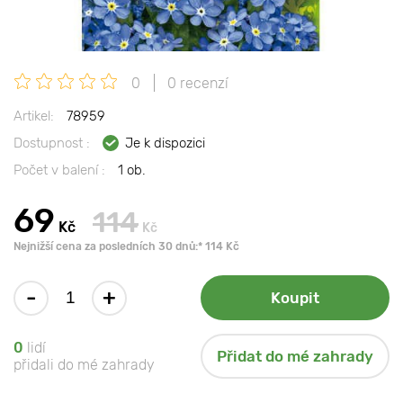
0
0 recenzí
Artikel:
78959
Dostupnost :
Je k dispozici
Počet v balení :
1 ob.
69
114
Kč
Kč
Nejnižší cena za posledních 30 dnů:* 114 Kč
-
+
Koupit
0
lidí
Přidat do mé zahrady
přidali do mé zahrady