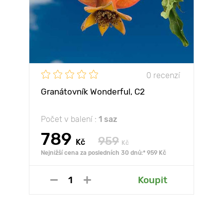
0 recenzí
Granátovník Wonderful, С2
Počet v balení :
1 saz
789
959
Kč
Kč
Nejnižší cena za posledních 30 dnů:* 959 Kč
Koupit