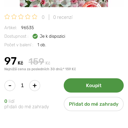
0
0 recenzí
Artikel:
96535
Dostupnost :
Je k dispozici
Počet v balení :
1 ob.
97
159
Kč
Kč
Nejnižší cena za posledních 30 dnů:* 159 Kč
-
+
Koupit
0
lidí
Přidat do mé zahrady
přidali do mé zahrady