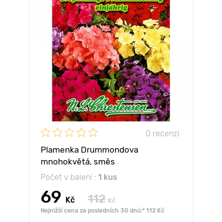
0 recenzí
Plamenka Drummondova
mnohokvětá, směs
Počet v balení :
1 kus
69
112
Kč
Kč
Nejnižší cena za posledních 30 dnů:* 112 Kč