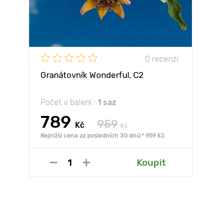
0 recenzí
Granátovník Wonderful, С2
Počet v balení :
1 saz
789
959
Kč
Kč
Nejnižší cena za posledních 30 dnů:* 959 Kč
Koupit