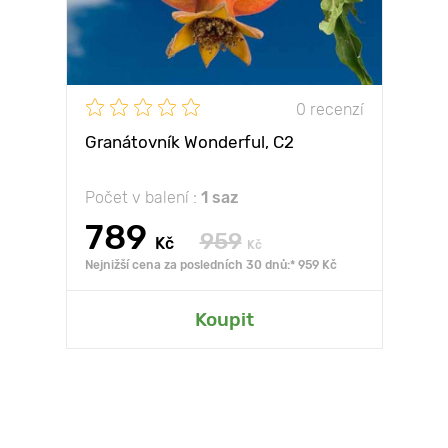
0 recenzí
Granátovník Wonderful, С2
Počet v balení :
1 saz
789
959
Kč
Kč
Nejnižší cena za posledních 30 dnů:* 959 Kč
Koupit