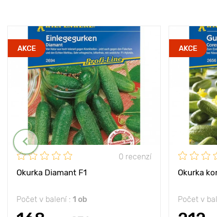
AKCE
AKCE
0 recenzí
Okurka Diamant F1
Okurka ko
Počet v balení :
1 ob
Počet v bal