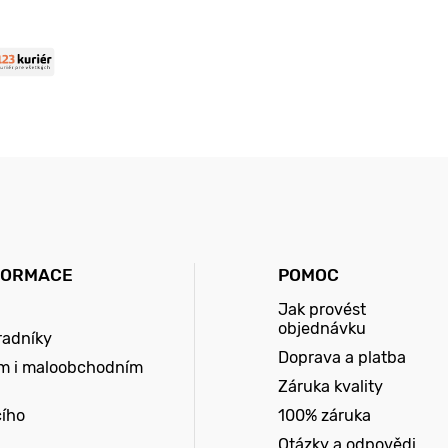
FORMACE
POMOC
Jak provést
objednávku
radníky
Doprava a platba
m i maloobchodním
Záruka kvality
cího
100% záruka
Otázky a odpovědi