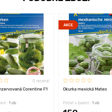
AKCE
0 recenzí
nzervovaná Corentine F1
Okurka mexická Mateo
ení :
1 ob
Počet v balení :
1 ob