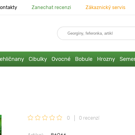
ontakty
Zanechat recenzi
Zákaznický servis
ehličnany
Cibulky
Ovocné
Bobule
Hrozny
Seme
0
0 recenzí