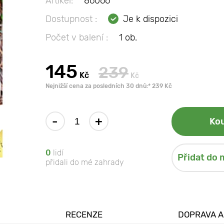
Artikel:
86066
Dostupnost :
Je k dispozici
Počet v balení :
1 ob.
145
239
Kč
Kč
Nejnižší cena za posledních 30 dnů:* 239 Kč
-
+
Kou
0
lidí
Přidat do 
přidali do mé zahrady
RECENZE
DOPRAVA A