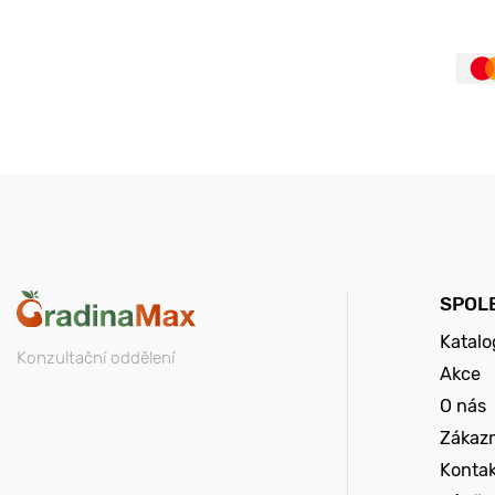
SPOL
Katalo
Konzultační oddělení
Akce
O nás
Zákazn
Konta