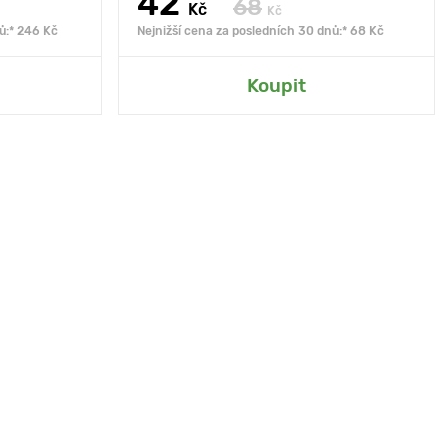
42
68
Kč
Kč
ů:* 246 Kč
Nejnižší cena za posledních 30 dnů:* 68 Kč
Koupit