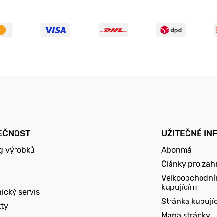
EČNOST
UŽITEČNÉ IN
g výrobků
Abonmá
Články pro zah
Velkoobchodní
kupujícím
ický servis
Stránka kupují
kty
Mapa stránky