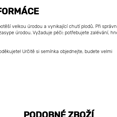
FORMÁCE
otěší velkou úrodou a vynikající chutí plodů. Při správ
asype úrodou. Vyžaduje péči: potřebujete zalévání, hno
děkujete! Určitě si semínka objednejte, budete velmi
PODOBNÉ ZBOŽÍ