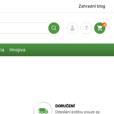
Zahradní blog
0
na
Hnojiva
DORUČENÍ
Odesílání poštou pouze za