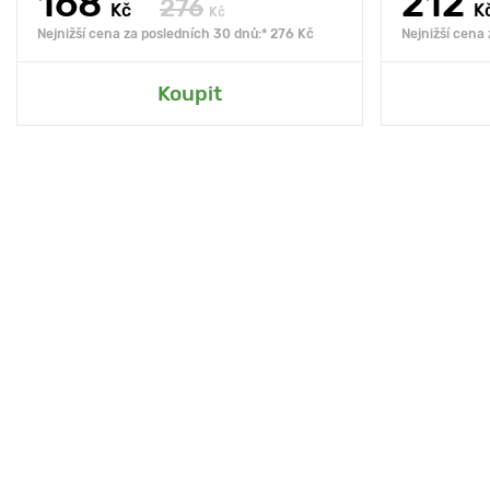
168
212
276
Kč
K
Kč
Nejnižší cena za posledních 30 dnů:* 276 Kč
Nejnižší cena
Koupit