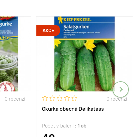
AKCE
0 recenzí
0 recenzí
Okurka obecná Delikatess
Počet v balení :
1 ob