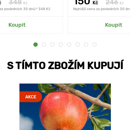
150
348
246
č
Kč
Kč
Kč
 za posledních 30 dnů:* 348 Kč
Nejnižší cena za posledních 30 dn
Koupit
Koupit
S TÍMTO ZBOŽÍM KUPUJÍ
AKCE