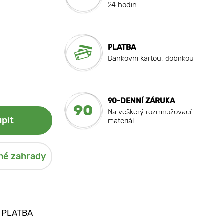
24 hodin.
PLATBA
Bankovní kartou, dobírkou
90-DENNÍ ZÁRUKA
90
Na veškerý rozmnožovací
pit
materiál.
mé zahrady
 PLATBA